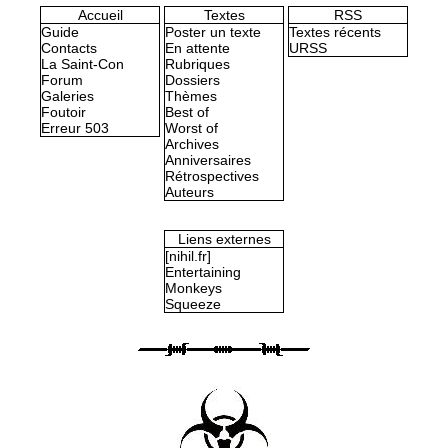
Accueil
Textes
RSS
Guide
Poster un texte
Textes récents
Contacts
En attente
URSS
La Saint-Con
Rubriques
Forum
Dossiers
Galeries
Thèmes
Foutoir
Best of
Erreur 503
Worst of
Archives
Anniversaires
Rétrospectives
Auteurs
Liens externes
[nihil.fr]
Entertaining
Monkeys
Squeeze