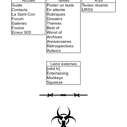
Accueil
Textes
RSS
Guide
Poster un texte
Textes récents
Contacts
En attente
URSS
La Saint-Con
Rubriques
Forum
Dossiers
Galeries
Thèmes
Foutoir
Best of
Erreur 503
Worst of
Archives
Anniversaires
Rétrospectives
Auteurs
Liens externes
[nihil.fr]
Entertaining
Monkeys
Squeeze