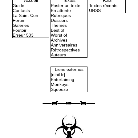
Accueil
Textes
RSS
Guide
Poster un texte
Textes récents
Contacts
En attente
URSS
La Saint-Con
Rubriques
Forum
Dossiers
Galeries
Thèmes
Foutoir
Best of
Erreur 503
Worst of
Archives
Anniversaires
Rétrospectives
Auteurs
Liens externes
[nihil.fr]
Entertaining
Monkeys
Squeeze