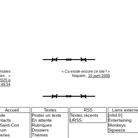
urnales
« Ca existe encore ce site? »
en... »
Napalm
,
10 avril 2008
2025 à
:49:54
Accueil
Textes
RSS
Liens extern
ide
Poster un texte
Textes récents
[nihil.fr]
tacts
En attente
URSS
Entertaining
Saint-Con
Rubriques
Monkeys
rum
Dossiers
Squeeze
eries
Thèmes