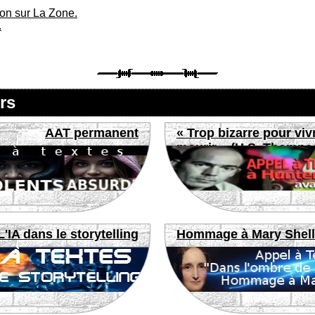
ion sur La Zone.
.
rs
AAT permanent
« Trop bizarre pour viv
mourir » (H.S. Thomps
L'IA dans le storytelling
Hommage à Mary Shel