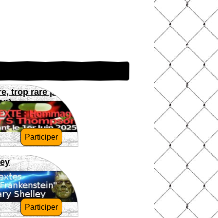
re, trop rare pour
on)
Participer
ley
Participer