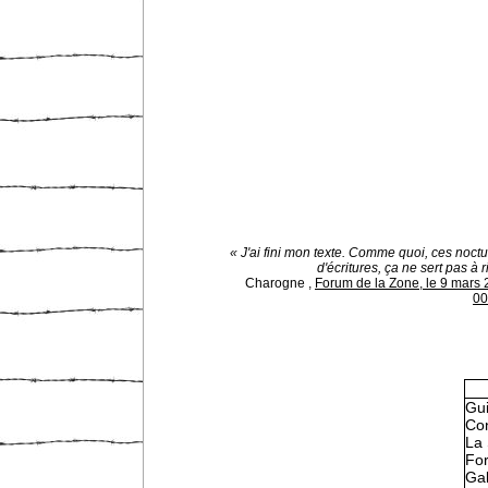
« J'ai fini mon texte. Comme quoi, ces noct
d'écritures, ça ne sert pas à ri
Charogne
,
Forum de la Zone, le 9 mars 
00
Gu
Con
La 
Fo
Gal