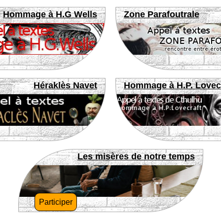
Hommage à H.G Wells
Zone Parafoutrale
Héraklès Navet
Hommage à H.P. Lovec
Les misères de notre temps
Participer