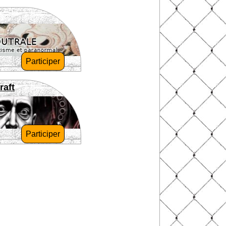
Participer
raft
Participer