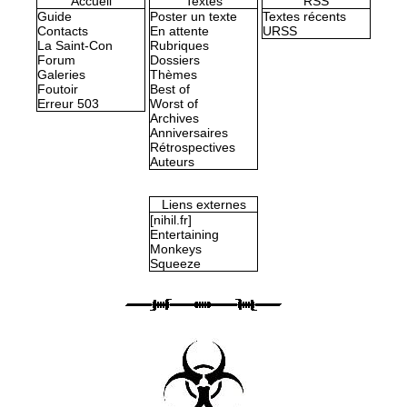
Accueil
Textes
RSS
Guide
Poster un texte
Textes récents
Contacts
En attente
URSS
La Saint-Con
Rubriques
Forum
Dossiers
Galeries
Thèmes
Foutoir
Best of
Erreur 503
Worst of
Archives
Anniversaires
Rétrospectives
Auteurs
Liens externes
[nihil.fr]
Entertaining
Monkeys
Squeeze