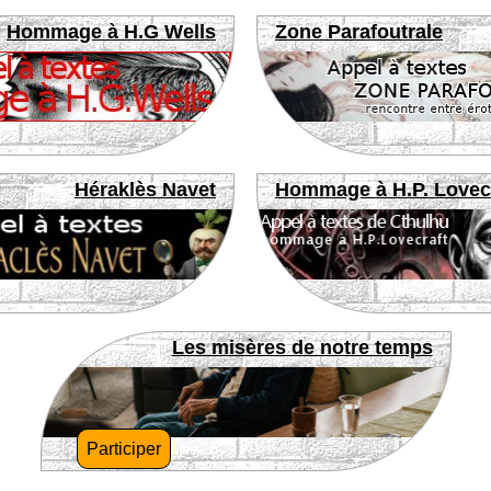
Hommage à H.G Wells
Zone Parafoutrale
Héraklès Navet
Hommage à H.P. Lovec
Les misères de notre temps
Participer