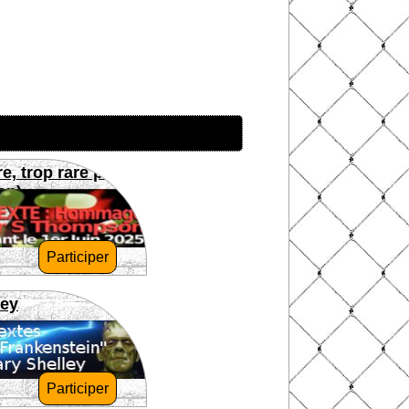
re, trop rare pour
on)
Participer
ley
Participer