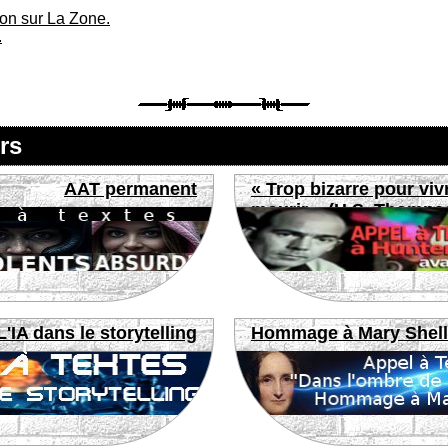
ion sur La Zone.
.
rs
AAT permanent
« Trop bizarre pour viv
mourir » (H.S. Thomps
L'IA dans le storytelling
Hommage à Mary Shel