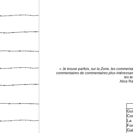
« Je trouve parfois, sur la Zone, les commenta
commentaires de commentaires plus intéressan
les te
Alice R
Gu
Con
La 
Fo
Gal