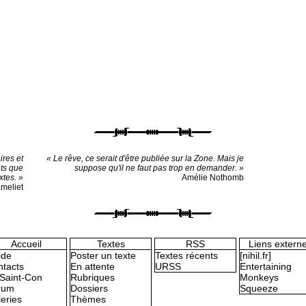
ires et
« Le rêve, ce serait d'être publiée sur la Zone. Mais je
ts que
suppose qu'il ne faut pas trop en demander. »
xtes. »
Amélie Nothomb
ameliet
Accueil
Textes
RSS
Liens extern
ide
Poster un texte
Textes récents
[nihil.fr]
tacts
En attente
URSS
Entertaining
Saint-Con
Rubriques
Monkeys
rum
Dossiers
Squeeze
eries
Thèmes