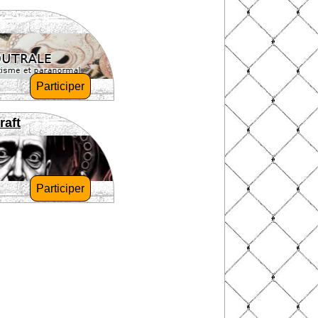
Participer
raft
Participer