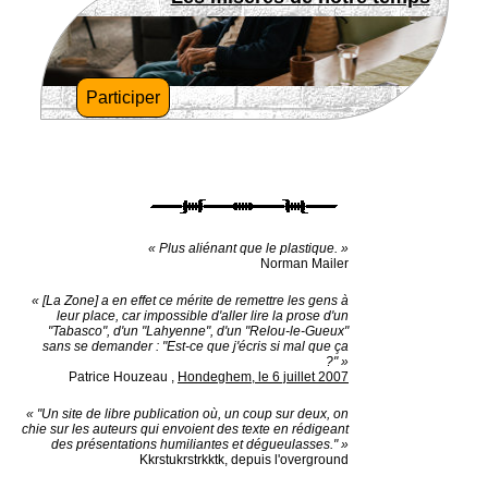
Participer
« Plus aliénant que le plastique. »
Norman Mailer
« [La Zone] a en effet ce mérite de remettre les gens à
leur place, car impossible d'aller lire la prose d'un
"Tabasco", d'un "Lahyenne", d'un "Relou-le-Gueux"
sans se demander : "Est-ce que j'écris si mal que ça
?" »
Patrice Houzeau
,
Hondeghem, le 6 juillet 2007
« "Un site de libre publication où, un coup sur deux, on
chie sur les auteurs qui envoient des texte en rédigeant
des présentations humiliantes et dégueulasses." »
Kkrstukrstrkktk, depuis l'overground