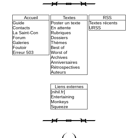
Accueil
Textes
RSS
Guide
Poster un texte
Textes récents
Contacts
En attente
URSS
La Saint-Con
Rubriques
Forum
Dossiers
Galeries
Thèmes
Foutoir
Best of
Erreur 503
Worst of
Archives
Anniversaires
Rétrospectives
Auteurs
Liens externes
[nihil.fr]
Entertaining
Monkeys
Squeeze