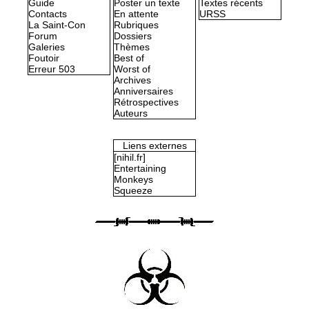
Guide
Poster un texte
Textes récents
Contacts
En attente
URSS
La Saint-Con
Rubriques
Forum
Dossiers
Galeries
Thèmes
Foutoir
Best of
Erreur 503
Worst of
Archives
Anniversaires
Rétrospectives
Auteurs
Liens externes
[nihil.fr]
Entertaining
Monkeys
Squeeze