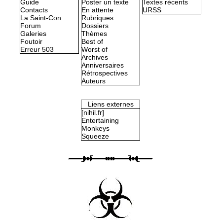
Guide
Poster un texte
Textes récents
Contacts
En attente
URSS
La Saint-Con
Rubriques
Forum
Dossiers
Galeries
Thèmes
Foutoir
Best of
Erreur 503
Worst of
Archives
Anniversaires
Rétrospectives
Auteurs
Liens externes
[nihil.fr]
Entertaining
Monkeys
Squeeze