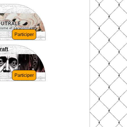
Participer
raft
Participer