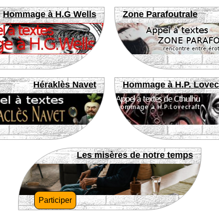
Hommage à H.G Wells
Zone Parafoutrale
Héraklès Navet
Hommage à H.P. Lovec
Les misères de notre temps
Participer