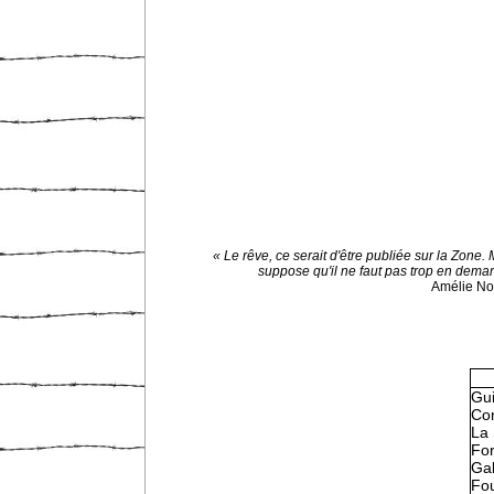
« Le rêve, ce serait d'être publiée sur la Zone. 
suppose qu'il ne faut pas trop en dema
Amélie N
Gu
Con
La 
Fo
Gal
Fou