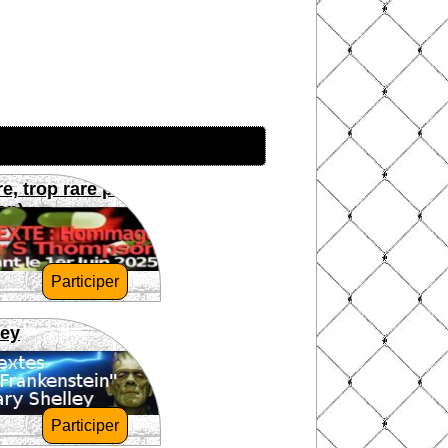
re, trop rare pour
on)
Participer
ley
Participer