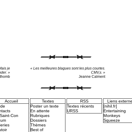
Mais je
« Les meilleures blagues sont les plus courtes.
nder. »
CMV,s. »
othomb
Jeanne Calment
Accueil
Textes
RSS
Liens extern
ide
Poster un texte
Textes récents
[nihil.fr]
tacts
En attente
URSS
Entertaining
Saint-Con
Rubriques
Monkeys
rum
Dossiers
Squeeze
eries
Thèmes
toir
Best of