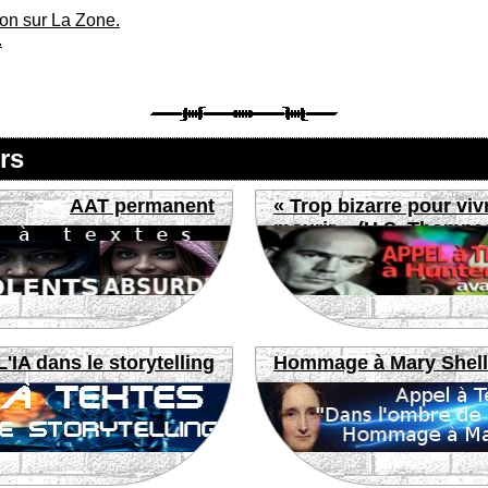
ion sur La Zone.
.
rs
AAT permanent
« Trop bizarre pour viv
mourir » (H.S. Thomps
L'IA dans le storytelling
Hommage à Mary Shel