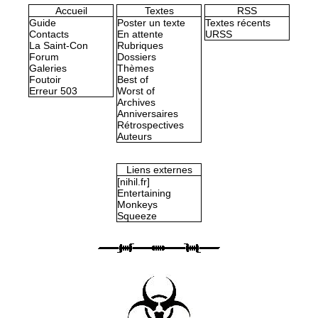
Accueil
Textes
RSS
Guide
Poster un texte
Textes récents
Contacts
En attente
URSS
La Saint-Con
Rubriques
Forum
Dossiers
Galeries
Thèmes
Foutoir
Best of
Erreur 503
Worst of
Archives
Anniversaires
Rétrospectives
Auteurs
Liens externes
[nihil.fr]
Entertaining
Monkeys
Squeeze