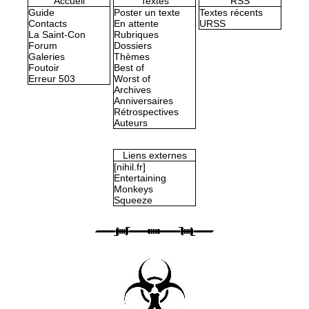
Accueil
Textes
RSS
Guide
Poster un texte
Textes récents
Contacts
En attente
URSS
La Saint-Con
Rubriques
Forum
Dossiers
Galeries
Thèmes
Foutoir
Best of
Erreur 503
Worst of
Archives
Anniversaires
Rétrospectives
Auteurs
Liens externes
[nihil.fr]
Entertaining
Monkeys
Squeeze