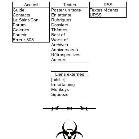
Accueil
Textes
RSS
Guide
Poster un texte
Textes récents
Contacts
En attente
URSS
La Saint-Con
Rubriques
Forum
Dossiers
Galeries
Thèmes
Foutoir
Best of
Erreur 503
Worst of
Archives
Anniversaires
Rétrospectives
Auteurs
Liens externes
[nihil.fr]
Entertaining
Monkeys
Squeeze