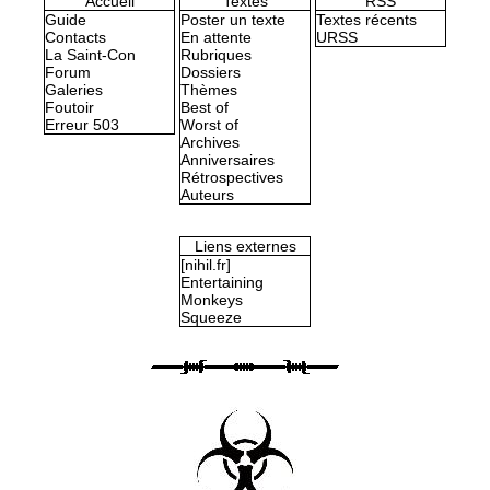
Accueil
Textes
RSS
Guide
Poster un texte
Textes récents
Contacts
En attente
URSS
La Saint-Con
Rubriques
Forum
Dossiers
Galeries
Thèmes
Foutoir
Best of
Erreur 503
Worst of
Archives
Anniversaires
Rétrospectives
Auteurs
Liens externes
[nihil.fr]
Entertaining
Monkeys
Squeeze