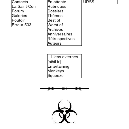
Contacts
En attente
URSS
La Saint-Con
Rubriques
Forum
Dossiers
Galeries
Thèmes
Foutoir
Best of
Erreur 503
Worst of
Archives
Anniversaires
Rétrospectives
Auteurs
Liens externes
[nihil.fr]
Entertaining
Monkeys
Squeeze