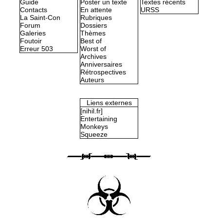
Guide
Poster un texte
Textes récents
Contacts
En attente
URSS
La Saint-Con
Rubriques
Forum
Dossiers
Galeries
Thèmes
Foutoir
Best of
Erreur 503
Worst of
Archives
Anniversaires
Rétrospectives
Auteurs
Liens externes
[nihil.fr]
Entertaining
Monkeys
Squeeze