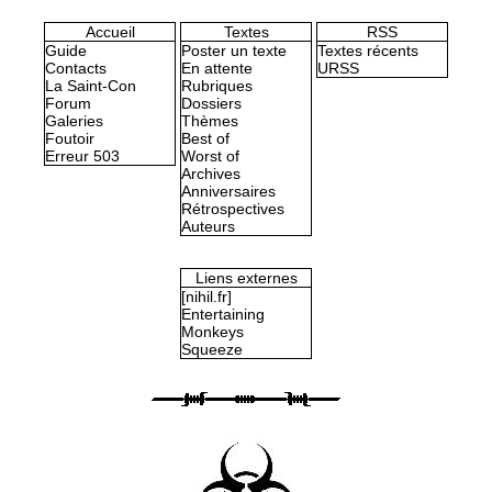
Accueil
Textes
RSS
Guide
Poster un texte
Textes récents
Contacts
En attente
URSS
La Saint-Con
Rubriques
Forum
Dossiers
Galeries
Thèmes
Foutoir
Best of
Erreur 503
Worst of
Archives
Anniversaires
Rétrospectives
Auteurs
Liens externes
[nihil.fr]
Entertaining
Monkeys
Squeeze