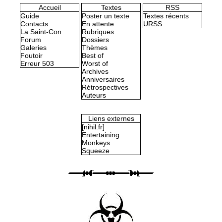
Accueil
Textes
RSS
Guide
Poster un texte
Textes récents
Contacts
En attente
URSS
La Saint-Con
Rubriques
Forum
Dossiers
Galeries
Thèmes
Foutoir
Best of
Erreur 503
Worst of
Archives
Anniversaires
Rétrospectives
Auteurs
Liens externes
[nihil.fr]
Entertaining
Monkeys
Squeeze