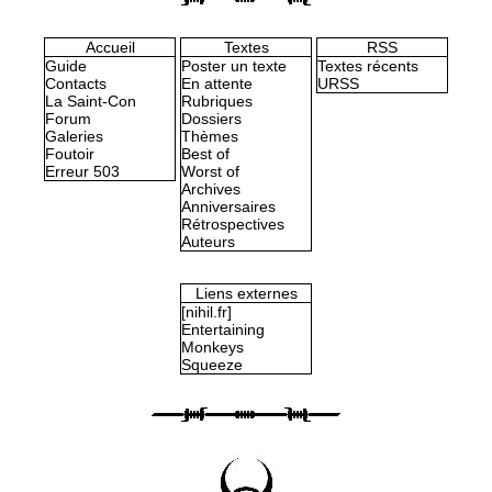
Accueil
Textes
RSS
Guide
Poster un texte
Textes récents
Contacts
En attente
URSS
La Saint-Con
Rubriques
Forum
Dossiers
Galeries
Thèmes
Foutoir
Best of
Erreur 503
Worst of
Archives
Anniversaires
Rétrospectives
Auteurs
Liens externes
[nihil.fr]
Entertaining
Monkeys
Squeeze