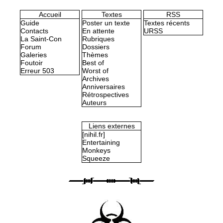
Accueil
Textes
RSS
Guide
Poster un texte
Textes récents
Contacts
En attente
URSS
La Saint-Con
Rubriques
Forum
Dossiers
Galeries
Thèmes
Foutoir
Best of
Erreur 503
Worst of
Archives
Anniversaires
Rétrospectives
Auteurs
Liens externes
[nihil.fr]
Entertaining
Monkeys
Squeeze