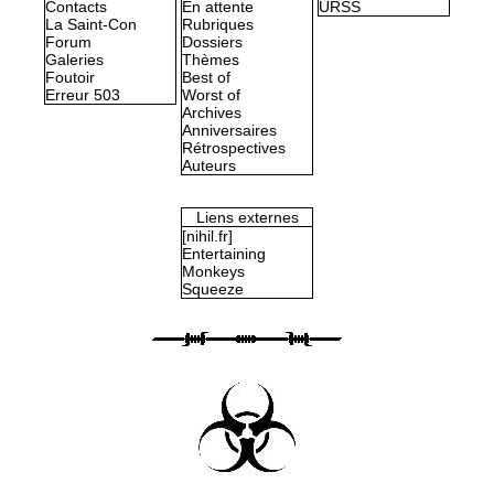
Contacts
En attente
URSS
La Saint-Con
Rubriques
Forum
Dossiers
Galeries
Thèmes
Foutoir
Best of
Erreur 503
Worst of
Archives
Anniversaires
Rétrospectives
Auteurs
Liens externes
[nihil.fr]
Entertaining
Monkeys
Squeeze