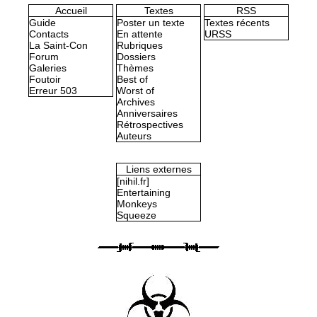
Accueil
Textes
RSS
Guide
Poster un texte
Textes récents
Contacts
En attente
URSS
La Saint-Con
Rubriques
Forum
Dossiers
Galeries
Thèmes
Foutoir
Best of
Erreur 503
Worst of
Archives
Anniversaires
Rétrospectives
Auteurs
Liens externes
[nihil.fr]
Entertaining
Monkeys
Squeeze