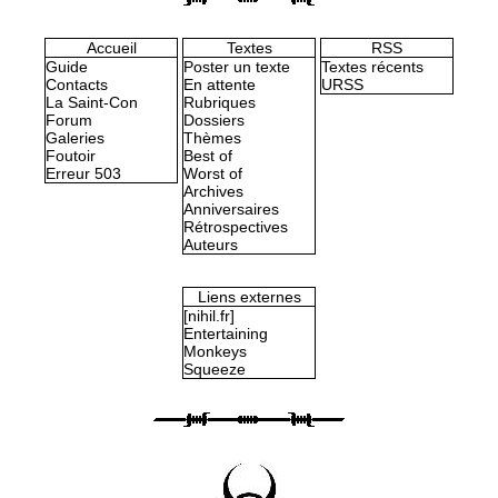
Accueil
Textes
RSS
Guide
Poster un texte
Textes récents
Contacts
En attente
URSS
La Saint-Con
Rubriques
Forum
Dossiers
Galeries
Thèmes
Foutoir
Best of
Erreur 503
Worst of
Archives
Anniversaires
Rétrospectives
Auteurs
Liens externes
[nihil.fr]
Entertaining
Monkeys
Squeeze