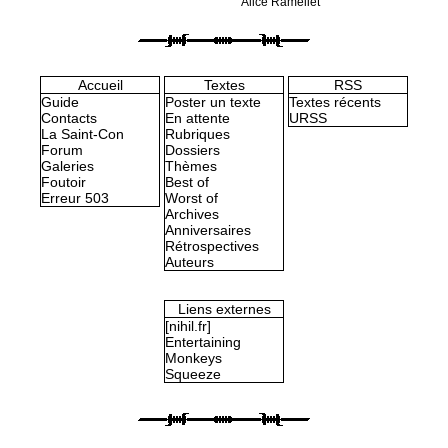
Alice Rameliet
Accueil
Textes
RSS
Guide
Poster un texte
Textes récents
Contacts
En attente
URSS
La Saint-Con
Rubriques
Forum
Dossiers
Galeries
Thèmes
Foutoir
Best of
Erreur 503
Worst of
Archives
Anniversaires
Rétrospectives
Auteurs
Liens externes
[nihil.fr]
Entertaining
Monkeys
Squeeze