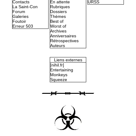
Contacts
En attente
URSS
La Saint-Con
Rubriques
Forum
Dossiers
Galeries
Thèmes
Foutoir
Best of
Erreur 503
Worst of
Archives
Anniversaires
Rétrospectives
Auteurs
Liens externes
[nihil.fr]
Entertaining
Monkeys
Squeeze