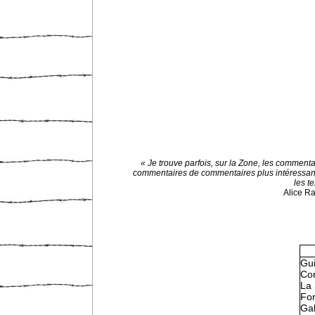
« Je trouve parfois, sur la Zone, les commenta
commentaires de commentaires plus intéressan
les te
Alice R
Gu
Con
La 
Fo
Gal