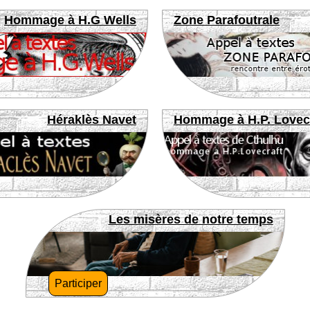
Hommage à H.G Wells
Zone Parafoutrale
Héraklès Navet
Hommage à H.P. Lovec
Les misères de notre temps
Participer