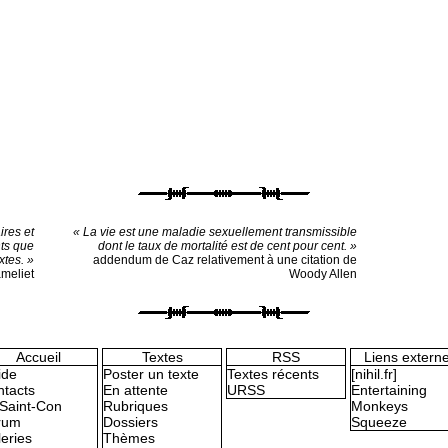
ires et
« La vie est une maladie sexuellement transmissible
ts que
dont le taux de mortalité est de cent pour cent. »
xtes. »
addendum de Caz relativement à une citation de
ameliet
Woody Allen
Accueil
Textes
RSS
Liens extern
ide
Poster un texte
Textes récents
[nihil.fr]
tacts
En attente
URSS
Entertaining
Saint-Con
Rubriques
Monkeys
rum
Dossiers
Squeeze
eries
Thèmes