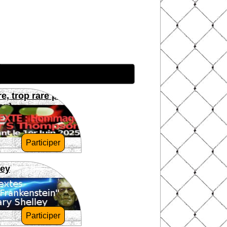
re, trop rare pour
on)
Participer
ley
Participer