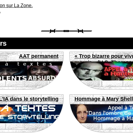
ion sur La Zone.
.
rs
AAT permanent
« Trop bizarre pour viv
mourir » (H.S. Thomps
L'IA dans le storytelling
Hommage à Mary Shel