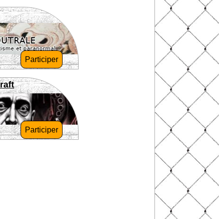
Participer
raft
Participer