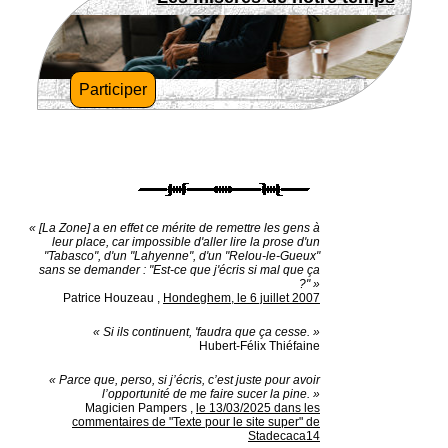
Participer
« [La Zone] a en effet ce mérite de remettre les gens à
leur place, car impossible d'aller lire la prose d'un
"Tabasco", d'un "Lahyenne", d'un "Relou-le-Gueux"
sans se demander : "Est-ce que j'écris si mal que ça
?" »
Patrice Houzeau
,
Hondeghem, le 6 juillet 2007
« Si ils continuent, 'faudra que ça cesse. »
Hubert-Félix Thiéfaine
« Parce que, perso, si j’écris, c’est juste pour avoir
l’opportunité de me faire sucer la pine. »
Magicien Pampers
,
le 13/03/2025 dans les
commentaires de "Texte pour le site super" de
Stadecaca14