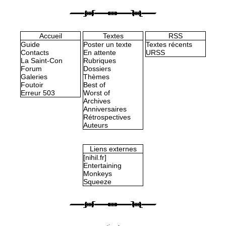
Accueil
Textes
RSS
Guide
Poster un texte
Textes récents
Contacts
En attente
URSS
La Saint-Con
Rubriques
Forum
Dossiers
Galeries
Thèmes
Foutoir
Best of
Erreur 503
Worst of
Archives
Anniversaires
Rétrospectives
Auteurs
Liens externes
[nihil.fr]
Entertaining
Monkeys
Squeeze