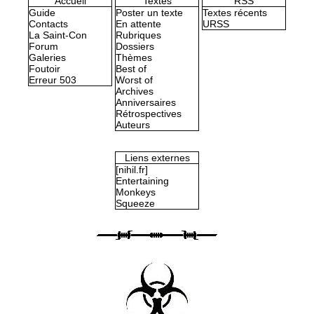
Accueil
Textes
RSS
Guide
Poster un texte
Textes récents
Contacts
En attente
URSS
La Saint-Con
Rubriques
Forum
Dossiers
Galeries
Thèmes
Foutoir
Best of
Erreur 503
Worst of
Archives
Anniversaires
Rétrospectives
Auteurs
Liens externes
[nihil.fr]
Entertaining
Monkeys
Squeeze