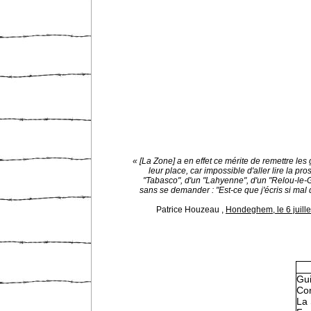
« [La Zone] a en effet ce mérite de remettre les
leur place, car impossible d'aller lire la pro
"Tabasco", d'un "Lahyenne", d'un "Relou-le
sans se demander : "Est-ce que j'écris si mal
Patrice Houzeau
,
Hondeghem, le 6 juill
Gu
Con
La 