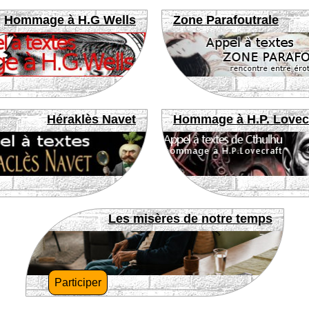
Hommage à H.G Wells
Zone Parafoutrale
Héraklès Navet
Hommage à H.P. Lovec
Les misères de notre temps
Participer