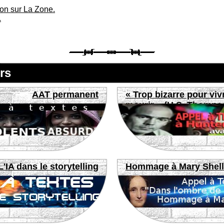
ion sur La Zone.
.
rs
AAT permanent
« Trop bizarre pour viv
mourir » (H.S. Thomps
L'IA dans le storytelling
Hommage à Mary Shel