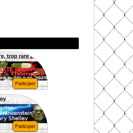
re, trop rare pour
on)
Participer
ley
Participer