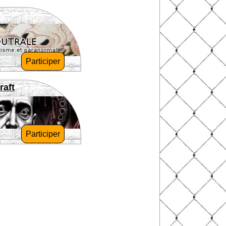
Participer
raft
Participer