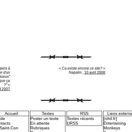
 gens à
« Ca existe encore ce site? »
se d'un
Napalm
,
10 avril 2008
-Gueux"
 que ça
?" »
et 2007
Accueil
Textes
RSS
Liens extern
ide
Poster un texte
Textes récents
[nihil.fr]
tacts
En attente
URSS
Entertaining
Saint-Con
Rubriques
Monkeys