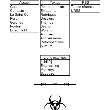
Accueil
Textes
RSS
Guide
Poster un texte
Textes récents
Contacts
En attente
URSS
La Saint-Con
Rubriques
Forum
Dossiers
Galeries
Thèmes
Foutoir
Best of
Erreur 503
Worst of
Archives
Anniversaires
Rétrospectives
Auteurs
Liens externes
[nihil.fr]
Entertaining
Monkeys
Squeeze