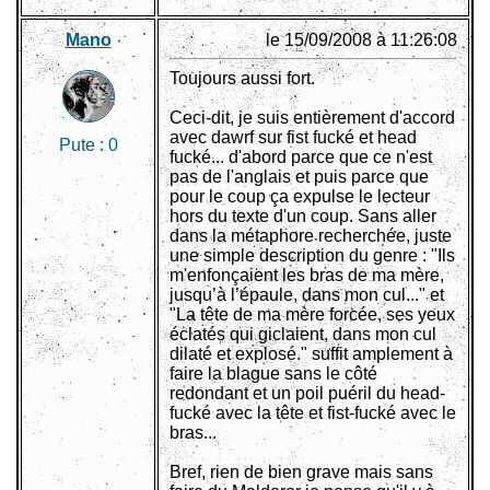
Mano
le 15/09/2008 à 11:26:08
Toujours aussi fort.
Ceci-dit, je suis entièrement d'accord
avec dawrf sur fist fucké et head
Pute :
0
fucké... d'abord parce que ce n'est
pas de l'anglais et puis parce que
pour le coup ça expulse le lecteur
hors du texte d'un coup. Sans aller
dans la métaphore recherchée, juste
une simple description du genre : "Ils
m'enfonçaient les bras de ma mère,
jusqu’à l’épaule, dans mon cul..." et
"La tête de ma mère forcée, ses yeux
éclatés qui giclaient, dans mon cul
dilaté et explosé." suffit amplement à
faire la blague sans le côté
redondant et un poil puéril du head-
fucké avec la tête et fist-fucké avec le
bras...
Bref, rien de bien grave mais sans