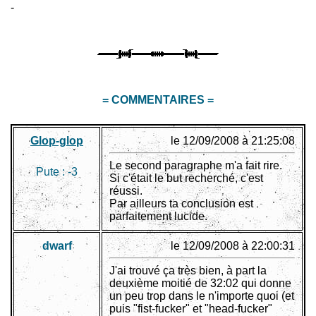
-
= COMMENTAIRES =
Glop-glop
le 12/09/2008 à 21:25:08
Le second paragraphe m'a fait rire.
Pute :
-3
Si c'était le but recherché, c'est
réussi.
Par ailleurs ta conclusion est
parfaitement lucide.
dwarf
le 12/09/2008 à 22:00:31
J'ai trouvé ça très bien, à part la
deuxième moitié de 32:02 qui donne
un peu trop dans le n'importe quoi (et
puis "fist-fucker" et "head-fucker"