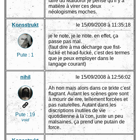
faire du Maldoror je pense qu'il y à
matière à virer ces deux
néologismes moches.
Konsstrukt
le 15/09/2008 à 11:35:18
je le note, je le note. en effet, ça
passe pas mal.
(faut dire à ma décharge que fist-
fucké et head-fucké, c'est des termes
Pute :
1
que je peux employer dans le
langage courant)
nihil
le 15/09/2008 à 12:56:02
Ah non mais alors dans ce texte c'est
flagrant. Autant les scènes gore sont
à mourir de rire, tellement forcées et
pas naturelles. Autant dans les
discriptions inutiles de vie
Pute :
19
quotidienne à la con, juste un peu
void
malsaines, ça prend une putain de
force.