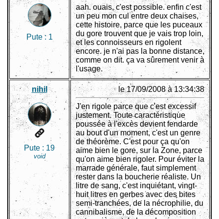
aah. ouais, c'est possible. enfin c'est
un peu mon cul entre deux chaises,
cette histoire, parce que les puceaux
du gore trouvent que je vais trop loin,
Pute :
1
et les connoisseurs en rigolent
encore. je n'ai pas la bonne distance,
comme on dit. ça va sûrement venir à
l'usage.
nihil
le 17/09/2008 à 13:34:38
J'en rigole parce que c'est excessif
justement. Toute caractéristique
poussée à l'excès devient fendarde
au bout d'un moment, c'est un genre
de théorème. C'est pour ça qu'on
Pute :
19
aime bien le gore, sur la Zone, parce
void
qu'on aime bien rigoler. Pour éviter la
marrade générale, faut simplement
rester dans la boucherie réaliste. Un
litre de sang, c'est inquiétant, vingt-
huit litres en gerbes avec des bites
semi-tranchées, de la nécrophilie, du
cannibalisme, de la décomposition