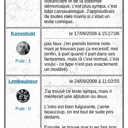
outrancière et de la sodomie
démoniaque, c'est plus sympa, c'est
total carnavalesque. J'applaudirais
de toutes mes mains si c'était un
texte comique.
Konsstrukt
le 17/09/2008 à 15:27:06
pas faux. j'en prends bonne note.
mais je trouvais pas ça excessif, moi
(enfin, à part quand il part dans ses
fantasmes, mais là c'est normal, c'est
Pute :
1
voulu - ce type n'est pas exactement
un modéré)
Lembaumeur
le 24/09/2008 à 11:03:55
J'ai trouvé ce texte sympa, mais il
mériterait une ablution ou deux.
L'intro est bien fulgurante, j'aime
Pute :
0
beaucoup, on est tout de suite pris
dedans.
Ensuite, je trouve que tu en fais trop