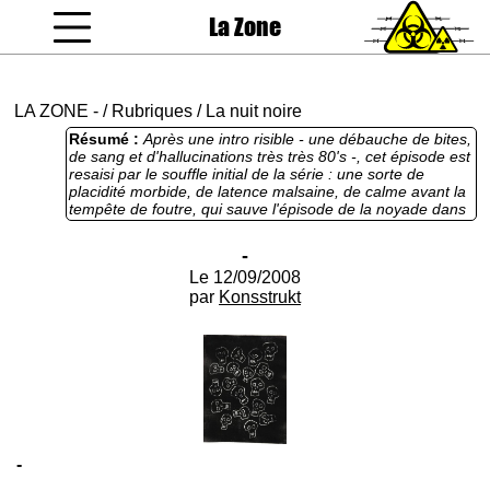
La Zone
coucou gamin
LA ZONE
-
/
Rubriques
/
La nuit noire
Résumé :
Après une intro risible - une débauche de bites,
de sang et d'hallucinations très très 80's -, cet épisode est
resaisi par le souffle initial de la série : une sorte de
placidité morbide, de latence malsaine, de calme avant la
tempête de foutre, qui sauve l'épisode de la noyade dans
la merde. Un 3/4 de très bon texte.
-
Le 12/09/2008
par
Konsstrukt
-