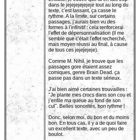
dans le jejejejejejeje tout au long du
texte, c'est lassant, ça casse le
rythme. A la limite, sur certains
passages, j'aurais bien vu des
formes à l'infinitif : cela renforcerai
l'effet de dépersonnalisation (il me
semble que c'était l'effet recherché,
mais moyen réussi au final, à cause
de tous ces jejejejeje).
Comme M. Nihil, je trouve que les
passages gore étaient assez
comiques, genre Brain Dead. ça
passe pas dans un texte sérieux.
J'ai bien aimé certaines trouvailles :
"Je plante mes crocs dans son cou et
j’enfile ma queue au fond de son
cul". Belles sonorités, bon rythme !
Donc, selon moi, du bon et du moins
bon. En tous cas, il y a de quoi faire
un excellent texte, avec un peu de
boulot.