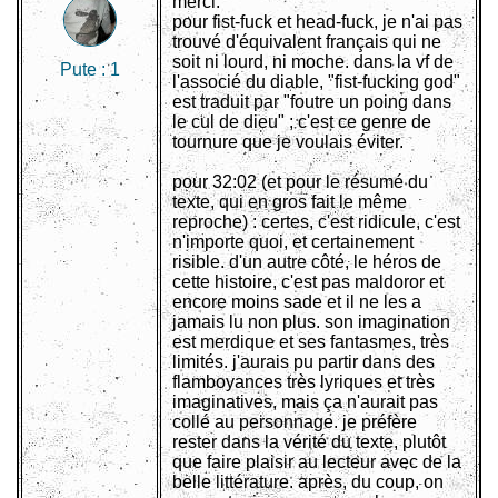
merci.
pour fist-fuck et head-fuck, je n'ai pas
trouvé d'équivalent français qui ne
soit ni lourd, ni moche. dans la vf de
Pute :
1
l'associé du diable, "fist-fucking god"
est traduit par "foutre un poing dans
le cul de dieu" ; c'est ce genre de
tournure que je voulais éviter.
pour 32:02 (et pour le résumé du
texte, qui en gros fait le même
reproche) : certes, c'est ridicule, c'est
n'importe quoi, et certainement
risible. d'un autre côté, le héros de
cette histoire, c'est pas maldoror et
encore moins sade et il ne les a
jamais lu non plus. son imagination
est merdique et ses fantasmes, très
limités. j'aurais pu partir dans des
flamboyances très lyriques et très
imaginatives, mais ça n'aurait pas
collé au personnage. je préfère
rester dans la vérité du texte, plutôt
que faire plaisir au lecteur avec de la
belle littérature. après, du coup, on