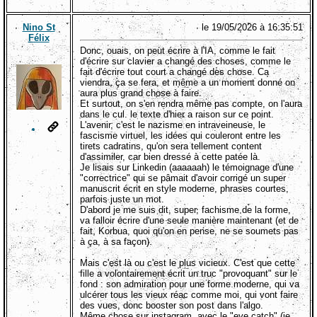
Nino St
le 19/05/2026 à 16:35:51
Félix
Donc, ouais, on peut écrire à l'IA, comme le fait
d'écrire sur clavier a changé des choses, comme le
fait d'écrire tout court a changé des chose. Ca
viendra, ça se fera, et même a un moment donné on
aura plus grand chose à faire.
Et surtout, on s'en rendra même pas compte, on l'aura
dans le cul. le texte d'hier a raison sur ce point.
L'avenir, c'est le nazisme en intraveineuse, le
fascisme virtuel, les idées qui couleront entre les
tirets cadratins, qu'on sera tellement content
d'assimiler, car bien dressé à cette patée là.
Je lisais sur Linkedin (aaaaaah) le témoignage d'une
"correctrice" qui se pâmait d'avoir corrigé un super
manuscrit écrit en style moderne, phrases courtes,
parfois juste un mot.
D'abord je me suis dit, super, fachisme de la forme,
va falloir écrire d'une seule manière maintenant (et de
fait, Korbua, quoi qu'on en pense, ne se soumets pas
à ça, à sa façon).
Mais c'est là ou c'est le plus vicieux. C'est que cette
fille a volontairement écrit un truc "provoquant" sur le
fond : son admiration pour une forme moderne, qui va
ulcérer tous les vieux réac comme moi, qui vont faire
des vues, donc booster son post dans l'algo.
Même chose sur instagram, avec le "eye catch" (je