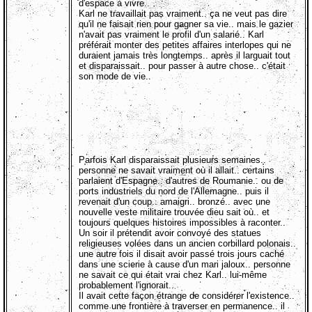
d'espace à vivre..
Karl ne travaillait pas vraiment.. ça ne veut pas dire
qu'il ne faisait rien pour gagner sa vie.. mais le gazier
n'avait pas vraiment le profil d'un salarié.. Karl
préférait monter des petites affaires interlopes qui ne
duraient jamais très longtemps.. après il larguait tout
et disparaissait.. pour passer à autre chose.. c'était
son mode de vie..
Parfois Karl disparaissait plusieurs semaines..
personne ne savait vraiment où il allait.. certains
parlaient d'Espagne.. d'autres de Roumanie.. ou de
ports industriels du nord de l'Allemagne.. puis il
revenait d'un coup.. amaigri.. bronzé.. avec une
nouvelle veste militaire trouvée dieu sait où.. et
toujours quelques histoires impossibles à raconter..
Un soir il prétendit avoir convoyé des statues
religieuses volées dans un ancien corbillard polonais..
une autre fois il disait avoir passé trois jours caché
dans une scierie à cause d'un mari jaloux.. personne
ne savait ce qui était vrai chez Karl.. lui-même
probablement l'ignorait..
Il avait cette façon étrange de considérer l'existence..
comme une frontière à traverser en permanence.. il