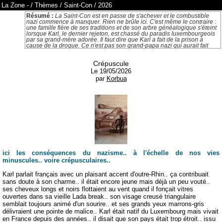
La Zone
-
/
Thèmes
/
Saint-Con
/
2026
Résumé :
La Saint-Con est en passe de s'achever et le combustible
nazi commence à manquer. Rien ne brûle ici. C'est même le contraire :
une famille fière de ses traditions et de son arbre généalogique s'éteint
lorsque Karl, le dernier rejeton, est chassé du paradis luxembourgeois
par sa grand-mère adorée. Il faut dire que Karl a fait de la prison à
cause de la drogue. Ce n'est pas son grand-papa nazi qui aurait fait
honte à la famille. Il en avait sous la botte, lui. L'introduction suggère
que le poids du passé familial peut ruiner une vie. Soit. Mais rien ne
Crépuscule
permet d'affirmer que Karl se voit lui-même comme un raté et que son
mode de vie lui pèse. Sur un sujet similaire, je vous conseille le roman
Le 19/05/2026
"Sobibor", de Jean Molla.
par
Korbua
ici les conséquences du nazisme.. à l'échelle de nos vies
minuscules.. voire crépusculaires..
Karl parlait français avec un plaisant accent d'outre-Rhin.. ça contribuait
sans doute à son charme.. il était encore jeune mais déjà un peu vouté..
ses cheveux longs et noirs flottaient au vent quand il fonçait vitres
ouvertes dans sa vieille Lada break.. son visage creusé triangulaire
semblait toujours animé d'un sourire.. et ses grands yeux marrons-gris
délivraient une pointe de malice.. Karl était natif du Luxembourg mais vivait
en France depuis des années.. il disait que son pays était trop étroit.. issu