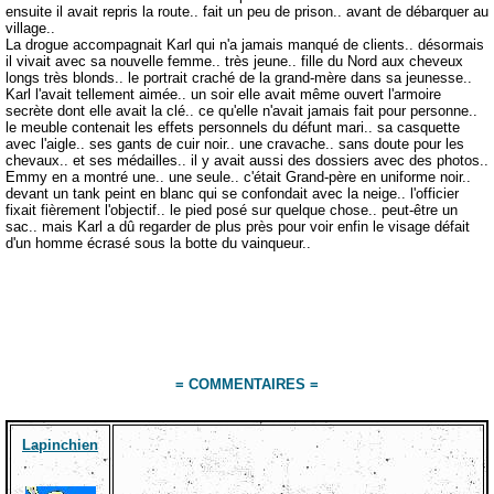
ensuite il avait repris la route.. fait un peu de prison.. avant de débarquer au
village..
La drogue accompagnait Karl qui n'a jamais manqué de clients.. désormais
il vivait avec sa nouvelle femme.. très jeune.. fille du Nord aux cheveux
longs très blonds.. le portrait craché de la grand-mère dans sa jeunesse..
Karl l'avait tellement aimée.. un soir elle avait même ouvert l'armoire
secrète dont elle avait la clé.. ce qu'elle n'avait jamais fait pour personne..
le meuble contenait les effets personnels du défunt mari.. sa casquette
avec l'aigle.. ses gants de cuir noir.. une cravache.. sans doute pour les
chevaux.. et ses médailles.. il y avait aussi des dossiers avec des photos..
Emmy en a montré une.. une seule.. c'était Grand-père en uniforme noir..
devant un tank peint en blanc qui se confondait avec la neige.. l'officier
fixait fièrement l'objectif.. le pied posé sur quelque chose.. peut-être un
sac.. mais Karl a dû regarder de plus près pour voir enfin le visage défait
d'un homme écrasé sous la botte du vainqueur..
= COMMENTAIRES =
Lapinchien