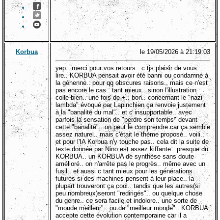
Korbua
le 19/05/2026 à 21:19:03
yep.. merci pour vos retours.. c tjs plaisir de vous
lire.. KORBUA pensait avoir été banni ou condamné à
la géhenne.. pour qq obscures raisons.. mais ce n'est
pas encore le cas.. tant mieux.. sinon l'illustration
colle bien.. une fois de +.. bon.. concernant le "nazi
lambda" évoqué par Lapinchien ça renvoie justement
à la "banalité du mal".. et c insupportable.. avec
parfois la sensation de "perdre son temps" devant
cette "banalité".. on peut le comprendre car ça semble
assez naturel.. mais c'était le thème proposé.. voili..
et pour l'IA Korbua n'y touche pas.. cela dit la suite de
texte donnée par Nino est assez kiffante.. presque du
KORBUA.. un KORBUA de synthèse sans doute
amélioré.. on n'arrête pas le progrès.. même avec un
fusil.. et aussi c tant mieux pour les générations
futures si des machines pensent à leur place.. la
plupart trouveront ça cool.. tandis que les autres(si
peu nombreux)seront "redirigés".. ou quelque chose
du genre.. ce sera facile et indolore.. une sorte de
"monde meilleur".. ou de "meilleur monde".. KORBUA
accepte cette évolution contemporaine car il a