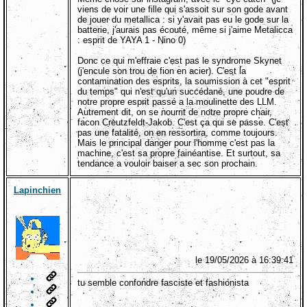
viens de voir une fille qui s'assoit sur son gode avant
de jouer du metallica : si y'avait pas eu le gode sur la
batterie, j'aurais pas écouté, même si j'aime Metalicca
: esprit de YAYA 1 - Nino 0)
Donc ce qui m'effraie c'est pas le syndrome Skynet
(j'encule son trou de fion en acier). C'est la
contamination des esprits, la soumission à cet "esprit
du temps" qui n'est qu'un succédané, une poudre de
notre propre esprit passé a la moulinette des LLM.
Autrement dit, on se nourrit de notre propre chair,
facon Creutzfeldt-Jakob. C'est ça qui se passe. C'est
pas une fatalité, on en ressortira, comme toujours.
Mais le principal danger pour l'homme c'est pas la
machine, c'est sa propre fainéantise. Et surtout, sa
tendance a vouloir baiser a sec son prochain.
Lapinchien
le 19/05/2026 à 16:39:41
tu semble confondre fasciste et fashionista