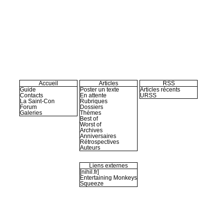
Accueil
Articles
RSS
Guide
Poster un texte
Articles récents
Contacts
En attente
URSS
La Saint-Con
Rubriques
Forum
Dossiers
Galeries
Thèmes
Best of
Worst of
Archives
Anniversaires
Rétrospectives
Auteurs
Liens externes
[nihil.fr]
Entertaining Monkeys
Squeeze