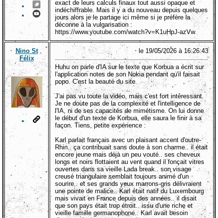
exact de leurs calculs finaux tout aussi opaque et
indéchiffrable. Mais il y a du nouveau depuis quelques
jours alors je le partage ici même si je préfère la
déconne à la vulgarisation :
https://www.youtube.com/watch?v=K1uHpJ-azVw
Nino St
le 19/05/2026 à 16:26:43
Félix
Huhu on parle d'IA sur le texte que Korbua a écrit sur
l'application notes de son Nokia pendant qu'il faisait
popo. C'est la beauté du site.
J'ai pas vu toute la vidéo, mais c'est fort intéressant.
Je ne doute pas de la complexité et l'intelligence de
l'IA, ni de ses capacités de mimétisme. On lui donne
le début d'un texte de Korbua, elle saura le finir à sa
façon. Tiens, petite expérience :
Karl parlait français avec un plaisant accent d'outre-
Rhin.. ça contribuait sans doute à son charme.. il était
encore jeune mais déjà un peu vouté.. ses cheveux
longs et noirs flottaient au vent quand il fonçait vitres
ouvertes dans sa vieille Lada break.. son visage
creusé triangulaire semblait toujours animé d'un
sourire.. et ses grands yeux marrons-gris délivraient
une pointe de malice.. Karl était natif du Luxembourg
mais vivait en France depuis des années.. il disait
que son pays était trop étroit.. issu d'une riche et
vieille famille germanophone.. Karl avait besoin