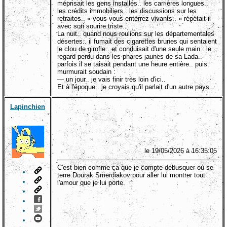
méprisait les gens installés.. les carrières longues..
les crédits immobiliers.. les discussions sur les
retraites.. « vous vous enterrez vivants.. » répétait-il
avec son sourire triste..
La nuit.. quand nous roulions sur les départementales
désertes.. il fumait des cigarettes brunes qui sentaient
le clou de girofle.. et conduisait d'une seule main.. le
regard perdu dans les phares jaunes de sa Lada..
parfois il se taisait pendant une heure entière.. puis
murmurait soudain :
— un jour.. je vais finir très loin d'ici..
Et à l'époque.. je croyais qu'il parlait d'un autre pays..
Lapinchien
le 19/05/2026 à 16:35:05
C'est bien comme ça que je compte débusquer où se
terre Dourak Smerdiakov pour aller lui montrer tout
l'amour que je lui porte.