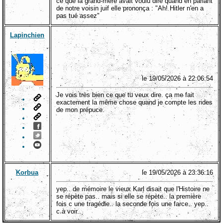
ce que la grand-mère avait voulu dire quand en parlant
de notre voisin juif elle prononça : "Ah! Hitler n'en a
pas tué assez"
Lapinchien
le 19/05/2026 à 22:06:54
Je vois très bien ce que tu veux dire. ça me fait
exactement la même chose quand je compte les rides
de mon prépuce.
Korbua
le 19/05/2026 à 23:36:16
yep.. de mémoire le vieux Karl disait que l'Histoire ne
se répète pas.. mais si elle se répète.. la première
fois c une tragédie.. la seconde fois une farce.. yep..
c à voir..