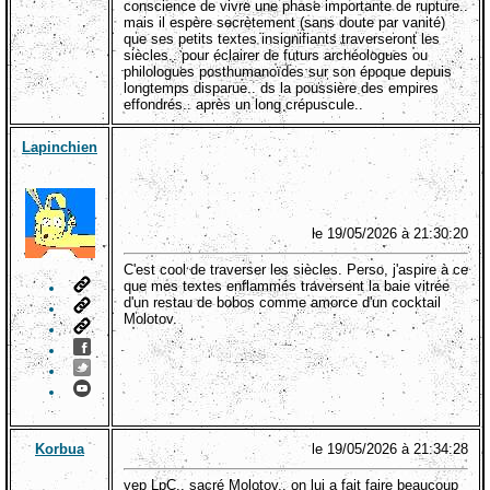
conscience de vivre une phase importante de rupture..
mais il espère secrètement (sans doute par vanité)
que ses petits textes insignifiants traverseront les
siècles.. pour éclairer de futurs archéologues ou
philologues posthumanoïdes sur son époque depuis
longtemps disparue.. ds la poussière des empires
effondrés.. après un long crépuscule..
Lapinchien
le 19/05/2026 à 21:30:20
C'est cool de traverser les siècles. Perso, j'aspire à ce
que mes textes enflammés traversent la baie vitrée
d'un restau de bobos comme amorce d'un cocktail
Molotov.
Korbua
le 19/05/2026 à 21:34:28
yep LpC.. sacré Molotov.. on lui a fait faire beaucoup