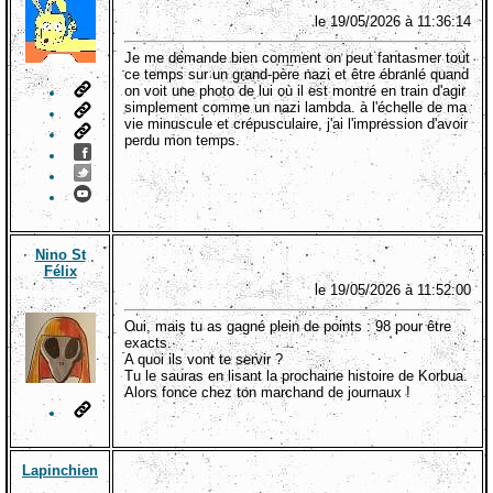
le 19/05/2026 à 11:36:14
Je me demande bien comment on peut fantasmer tout
ce temps sur un grand-père nazi et être ébranlé quand
on voit une photo de lui où il est montré en train d'agir
simplement comme un nazi lambda. à l'échelle de ma
vie minuscule et crépusculaire, j'ai l'impression d'avoir
perdu mon temps.
Nino St
Félix
le 19/05/2026 à 11:52:00
Oui, mais tu as gagné plein de points : 98 pour être
exacts.
A quoi ils vont te servir ?
Tu le sauras en lisant la prochaine histoire de Korbua.
Alors fonce chez ton marchand de journaux !
Lapinchien