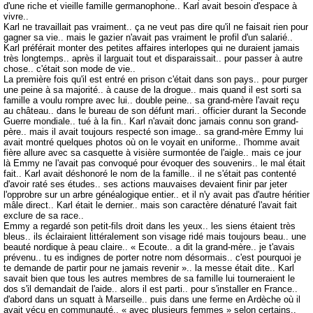
d'une riche et vieille famille germanophone.. Karl avait besoin d'espace à
vivre..
Karl ne travaillait pas vraiment.. ça ne veut pas dire qu'il ne faisait rien pour
gagner sa vie.. mais le gazier n'avait pas vraiment le profil d'un salarié..
Karl préférait monter des petites affaires interlopes qui ne duraient jamais
très longtemps.. après il larguait tout et disparaissait.. pour passer à autre
chose.. c'était son mode de vie..
La première fois qu'il est entré en prison c'était dans son pays.. pour purger
une peine à sa majorité.. à cause de la drogue.. mais quand il est sorti sa
famille a voulu rompre avec lui.. double peine.. sa grand-mère l'avait reçu
au château.. dans le bureau de son défunt mari.. officier durant la Seconde
Guerre mondiale.. tué à la fin.. Karl n'avait donc jamais connu son grand-
père.. mais il avait toujours respecté son image.. sa grand-mère Emmy lui
avait montré quelques photos où on le voyait en uniforme.. l'homme avait
fière allure avec sa casquette à visière surmontée de l'aigle.. mais ce jour
là Emmy ne l'avait pas convoqué pour évoquer des souvenirs.. le mal était
fait.. Karl avait déshonoré le nom de la famille.. il ne s'était pas contenté
d'avoir raté ses études.. ses actions mauvaises devaient finir par jeter
l'opprobre sur un arbre généalogique entier.. et il n'y avait pas d'autre héritier
mâle direct.. Karl était le dernier.. mais son caractère dénaturé l'avait fait
exclure de sa race..
Emmy a regardé son petit-fils droit dans les yeux.. les siens étaient très
bleus.. ils éclairaient littéralement son visage ridé mais toujours beau.. une
beauté nordique à peau claire.. « Ecoute.. a dit la grand-mère.. je t'avais
prévenu.. tu es indignes de porter notre nom désormais.. c'est pourquoi je
te demande de partir pour ne jamais revenir ».. la messe était dite.. Karl
savait bien que tous les autres membres de sa famille lui tourneraient le
dos s'il demandait de l'aide.. alors il est parti.. pour s'installer en France..
d'abord dans un squatt à Marseille.. puis dans une ferme en Ardèche où il
avait vécu en communauté.. « avec plusieurs femmes » selon certains..