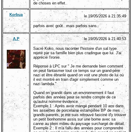
de choses en effet..
Korbua
le 19/05/2026 à 21:35:49
parfois avec goût.. mais parfois sans..
A.P
le 19/05/2026 à 21:40:53
Sacré Koko, nous raconter l'histoire d'un sal type
rejeté par sa famille bien plus cradingue que lui. J'ai
apprécié l'ironie.
Réponse à LPC sur " Je me demande bien comment
on peut fantasmer tout ce temps sur un grand-père
nazi et être ébranlé quand on voit une photo de lui où
il est montré en train d'agir simplement comme un
nazi lambda."
Quand on grandit dans un environnement il faut
parfois des années pour se rendre compte de ce
qu'autrui nomme évidence.
Exemple 1 : Après avoir mangé pendant 10 ans dans
les assiettes de porcelaine estampillée BP de mes
grands-parents, je me suis retrouvé fasciné d'y trouver
un petit bonhomme assis sur une borne avec sa
canne au plein milieu du paysage surchargé de détail.
Exemple 2 : Il m'a fallu des années pour comprendre