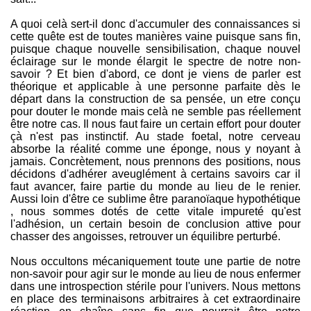
A quoi celà sert-il donc d'accumuler des connaissances si
cette quête est de toutes manières vaine puisque sans fin,
puisque chaque nouvelle sensibilisation, chaque nouvel
éclairage sur le monde élargit le spectre de notre non-
savoir ? Et bien d'abord, ce dont je viens de parler est
théorique et applicable à une personne parfaite dès le
départ dans la construction de sa pensée, un etre conçu
pour douter le monde mais celà ne semble pas réellement
être notre cas. Il nous faut faire un certain effort pour douter
çà n'est pas instinctif. Au stade foetal, notre cerveau
absorbe la réalité comme une éponge, nous y noyant à
jamais. Concrètement, nous prennons des positions, nous
décidons d'adhérer aveuglément à certains savoirs car il
faut avancer, faire partie du monde au lieu de le renier.
Aussi loin d'être ce sublime être paranoïaque hypothétique
, nous sommes dotés de cette vitale impureté qu'est
l'adhésion, un certain besoin de conclusion attive pour
chasser des angoisses, retrouver un équilibre perturbé.
Nous occultons mécaniquement toute une partie de notre
non-savoir pour agir sur le monde au lieu de nous enfermer
dans une introspection stérile pour l'univers. Nous mettons
en place des terminaisons arbitraires à cet extraordinaire