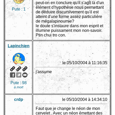
peut-on en conclure qu'il s'agît là d'un
élément d'hypothèse nous permettant
Pute :
1
de déduire discursivement qu'il est
atteint d'une forme assez particulière
de mégalapinoumie?
le doute s'instaure dans mon esprit et
illumine puissament mon non-savoir.
Ptin chui tro con.
Lapinchien
le 05/10/2004 à 11:16:35
j'assume
Pute :
98
à mort
crdp
le 05/10/2004 à 14:34:10
Faut que je change le néon de mon
cervelet . Avec un néon émettant des