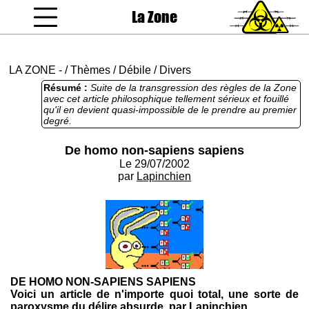
La Zone
coucou gamin
LA ZONE
-
/
Thèmes
/
Débile
/
Divers
Résumé :
Suite de la transgression des règles de la Zone
avec cet article philosophique tellement sérieux et fouillé
qu'il en devient quasi-impossible de le prendre au premier
degré.
De homo non-sapiens sapiens
Le 29/07/2002
par
Lapinchien
DE HOMO NON-SAPIENS SAPIENS
Voici un article de n'importe quoi total, une sorte de
paroxysme du délire absurde, par Lapinchien.