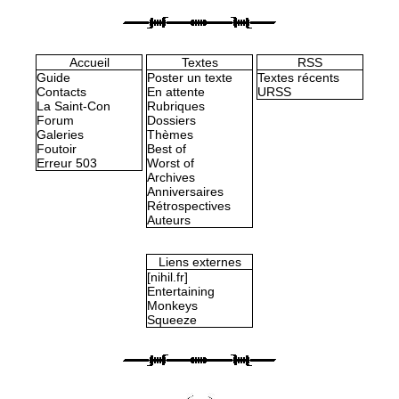
Accueil
Textes
RSS
Guide
Poster un texte
Textes récents
Contacts
En attente
URSS
La Saint-Con
Rubriques
Forum
Dossiers
Galeries
Thèmes
Foutoir
Best of
Erreur 503
Worst of
Archives
Anniversaires
Rétrospectives
Auteurs
Liens externes
[nihil.fr]
Entertaining
Monkeys
Squeeze