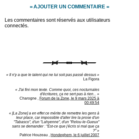
= AJOUTER UN COMMENTAIRE =
Les commentaires sont réservés aux utilisateurs
connectés.
« Il n'y a que le talent qui ne lui soit pas passé dessus »
La Figora
« J'ai fini mon texte. Comme quoi, ces nocturnales
d'écritures, ça ne sert pas à rien... »
Charogne
,
Forum de la Zone, le 9 mars 2025 à
00:49:54
« [La Zone] a en effet ce mérite de remettre les gens à
leur place, car impossible d'aller lire la prose d'un
"Tabasco", d'un "Lahyenne", d'un "Relou-le-Gueux"
sans se demander : "Est-ce que j'écris si mal que ça
?" »
Patrice Houzeau
,
Hondeghem, le 6 juillet 2007