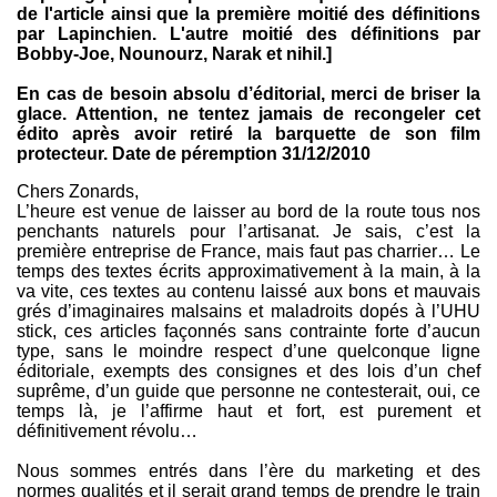
de l'article ainsi que la première moitié des définitions
par Lapinchien. L'autre moitié des définitions par
Bobby-Joe, Nounourz, Narak et nihil.]
En cas de besoin absolu d’éditorial, merci de briser la
glace. Attention, ne tentez jamais de recongeler cet
édito après avoir retiré la barquette de son film
protecteur. Date de péremption 31/12/2010
Chers Zonards,
L’heure est venue de laisser au bord de la route tous nos
penchants naturels pour l’artisanat. Je sais, c’est la
première entreprise de France, mais faut pas charrier… Le
temps des textes écrits approximativement à la main, à la
va vite, ces textes au contenu laissé aux bons et mauvais
grés d’imaginaires malsains et maladroits dopés à l’UHU
stick, ces articles façonnés sans contrainte forte d’aucun
type, sans le moindre respect d’une quelconque ligne
éditoriale, exempts des consignes et des lois d’un chef
suprême, d’un guide que personne ne contesterait, oui, ce
temps là, je l’affirme haut et fort, est purement et
définitivement révolu…
Nous sommes entrés dans l’ère du marketing et des
normes qualités et il serait grand temps de prendre le train