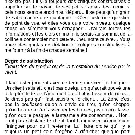
n’existe pas ! Il y a toujours des critiques constructives à
apporter sur le travail de ses petits camarades même si
cela nous semble anodin au départ… Il se peut qu’un grain
de sable cache une montagne… C’est juste une question
de point de vue, et dites vous qu’a votre niveau, quelque
chose va sûrement vous échapper… J’aurais toutes les
informations et les clefs en main, je serais au sommet de la
colline à contempler mon œuvre…heu notre œuvre… Vous
aurez des quotas de délation et critiques constructives à
me fournir à la fin de chaque semaine !
Degré de satisfaction
Évaluation du produit ou de la prestation du service par le
client.
Il faut rester prudent avec ce terme purement technique…
Un client satisfait, c’est pas quelqu’un qu’aurait trouvé une
telle plénitude de l’âme qu’il aurait plus besoin de nous…
Je dirais pas qu’il faut satisfaire le client… La Zone c’est
pas la poufiasse qu’on a envie de tirer, qu’on choppe,
qu’on bourre à s’en assécher les burnes, pis qu’on classe,
qu’on oublie pasque le fantasme a été consommé… Non !
Faut pas satisfaire le client, faut l’angoisser un minimum,
l’intriguer pour qu’il revienne. Lui faire croire qu’il y a
toujours un petit coin érogène à dénicher quelque part,