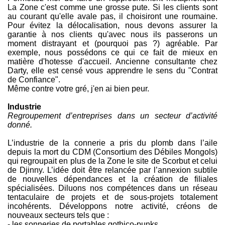
La Zone c'est comme une grosse pute. Si les clients sont
au courant qu'elle avale pas, il choisiront une roumaine.
Pour évitez la délocalisation, nous devons assurer la
garantie à nos clients qu'avec nous ils passerons un
moment distrayant et (pourquoi pas ?) agréable. Par
exemple, nous possédons ce qui ce fait de mieux en
matière d'hotesse d'accueil. Ancienne consultante chez
Darty, elle est censé vous apprendre le sens du "Contrat
de Confiance".
Même contre votre gré, j'en ai bien peur.
Industrie
Regroupement d’entreprises dans un secteur d’activité
donné.
L’industrie de la connerie a pris du plomb dans l’aile
depuis la mort du CDM (Consortium des Débiles Mongols)
qui regroupait en plus de la Zone le site de Scorbut et celui
de Djinny. L’idée doit être relancée par l’annexion subtile
de nouvelles dépendances et la création de filiales
spécialisées. Diluons nos compétences dans un réseau
tentaculaire de projets et de sous-projets totalement
incohérents. Développons notre activité, créons de
nouveaux secteurs tels que :
- les sonneries de portables gothico-punks