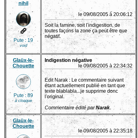
nihil
le 09/08/2005 à 20:06:12
Soit la famine, soit l'indigestion, de
toutes façons la zone ça peut être que
négatif.
Pute :
19
void
Glaüx-le-
Indigestion négative
Chouette
le 09/08/2005 à 22:34:32
Edit Narak : Le commentaire suivant
étant actuellement publié en tant que
texte blablabla...je supprime donc
Pute :
89
l'original.
à cloaque
Commentaire édité par
Narak
.
Glaüx-le-
Chouette
le 09/08/2005 à 22:35:18