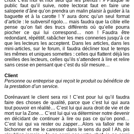
choix c’est moi et moi seul qui les prends ! » Pasque le
public faut qu’il suive, notre lectorat faut en faire une
saloperie d’âne qu’on prendra un malin plaisir à guider à la
baguette et à la carotte ! Y aura donc qu’un seul format
d’article : le subversif rigolo… mais faudra que la cible elle
pense qu’on fait des trucs différents où qu’elle pourra
piocher ce qui lui correspond… non ! Faudra être
redondant, répétitif, rabâcher les mes conneries jusqu’à ce
que les lecteurs les acceptent. Dans les articles, dans les
mini-articles, sur le forum, il faudra décliner tout le temps
les mêmes et uniques sornettes : celles qui flattent déjà les
oreilles des lecteurs, celles qu’ils s’attendent à lire et relire
sans cesse en pensant que c’est du sûr mesure…
Client
Personne ou entreprise qui reçoit le produit ou bénéficie de
la prestation d’un service.
Dorénavant le client sera roi ! C’est pour lui qu’il faudra
faire des choses de qualité, parce que c’est lui qui aura
tout pouvoir en réalité… C’est lui qui aura droit de vie et de
mort sur la Zone… C’est lui qui va déterminer notre devenir
en décidant de continuer à lire ou pas ce qu’on pond…
C’est lui qui va rester ou zapper…Alors va falloir me le
bichonner et me le caresser dans le sens du poil ! Ah, pis