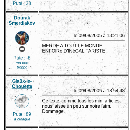
Pute :
28
Dourak
Smerdiakov
le 09/08/2005 à 13:21:06
MERDE A TOUT LE MONDE,
ENFOIRé D'INéGALITARISTE
Pute :
-6
ma non
troppo
Glaüx-le-
Chouette
le 09/08/2005 à 18:54:48
Ce texte, comme tous les mini articles,
nous laisse un peu sur notre faim.
Dommage.
Pute :
89
à cloaque