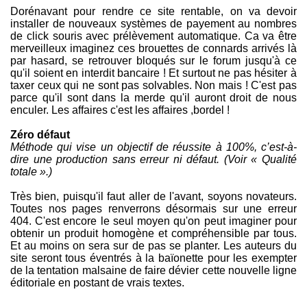
Dorénavant pour rendre ce site rentable, on va devoir
installer de nouveaux systèmes de payement au nombres
de click souris avec prélèvement automatique. Ca va être
merveilleux imaginez ces brouettes de connards arrivés là
par hasard, se retrouver bloqués sur le forum jusqu'à ce
qu'il soient en interdit bancaire ! Et surtout ne pas hésiter à
taxer ceux qui ne sont pas solvables. Non mais ! C'est pas
parce qu'il sont dans la merde qu'il auront droit de nous
enculer. Les affaires c'est les affaires ,bordel !
Zéro défaut
Méthode qui vise un objectif de réussite à 100%, c’est-à-
dire une production sans erreur ni défaut. (Voir « Qualité
totale ».)
Très bien, puisqu'il faut aller de l'avant, soyons novateurs.
Toutes nos pages renverrons désormais sur une erreur
404. C'est encore le seul moyen qu'on peut imaginer pour
obtenir un produit homogène et compréhensible par tous.
Et au moins on sera sur de pas se planter. Les auteurs du
site seront tous éventrés à la baïonette pour les exempter
de la tentation malsaine de faire dévier cette nouvelle ligne
éditoriale en postant de vrais textes.