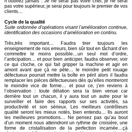
n’oubliez jamais : Je ne serai pas votre chef, je ne serai
pas votre supérieur, je serai pour toujours le premier de vos
clients…
Cycle de la qualité
Suite ordonnée d'opérations visant l'amélioration continue,
identification des occasions d’amélioration en continu.
Très,très important… Faudra tirer toujours les
enseignement de nos erreurs, bien sûr tout en tâchant d’en
commettre le moins possible…un seul mot d’ordre,
l’anticipation… et pour bien anticiper, faudra observer, voir
ce qui cloche, ce qui fait gripper la machine et agir en
amont avant que çà ne pète… le moindre petit rouage
défectueux pourrait mettre la boîte en péril alors il faudra
remplacer les pièces défectueuses dès qu’elles montreront
le moindre vice de forme… et pour ce, j’en reviens à
l’observation : toute délation sera la bien venue car
derrière tout un chacun, il y aura tout un autre pour le
surveiller et faire des rapports sur ses activités, sa
productivité et son sérieux. Les meilleurs contrôleurs
qualité seront les mieux notés, bien entendu… Ils auront
les meilleures promotions… Ne pensez pas qu’au bout
d’un moment nous atteindront un rythme de croisière, une
forme de cristallisation de la perfection incarnée…çà