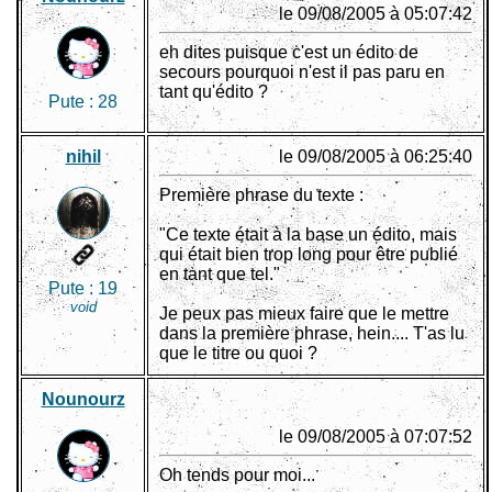
le 09/08/2005 à 05:07:42
eh dites puisque c'est un édito de
secours pourquoi n'est il pas paru en
tant qu'édito ?
Pute :
28
nihil
le 09/08/2005 à 06:25:40
Première phrase du texte :
"Ce texte était à la base un édito, mais
qui était bien trop long pour être publié
en tant que tel."
Pute :
19
void
Je peux pas mieux faire que le mettre
dans la première phrase, hein.... T'as lu
que le titre ou quoi ?
Nounourz
le 09/08/2005 à 07:07:52
Oh tends pour moi...