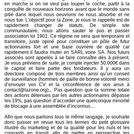
en marche si on ne veut pas louper le coche, partir à la
conquête de nouveaux horizons avant que le monde sans
pitié dans lequel nous oeuvrons ne nous absorbe et ne
nous tue. L’objectif pour la Zone, je vous le rappelle est de
rapidement changer de statuts. De simple site
communautaire, nous allons sauter le pas et passer
association loi 1901. Ce régime ne sera que temporaire et
transitoire, juste opiné pour constituer un pôle de futur
actionnaires fort et une base ouvrière de qualité car
rapidement il faudra muter en SARL voire SA. Nos futurs
associés sont appelés à se faire connaître dès à présent.
Je vous préviens de suite, je compte injecter 50.000€ dans
le capital et faire partie des fondateurs. Il y aura un
directoire composé de trois membres ainsi qu’un conseil
de surveillance (hommes de paille de bonne volonté merci
d’envoyer vos CV et la circonférence de vos anus à
contact@lazone.org)... Pas question que la somme totale
des actions détenues par les autres actionnaires dépasse
les 19%, pas question d’accorder une quelconque minorité
de blocage à une assemblée d’inconnus…
Afin que nous parlions tous le même langage, je souhaite
donc passer en revue tous les termes du petit glossaire
illustré du marketing et de la qualité pour les nuls et les
connards en transit, afin de mettre en perspective les