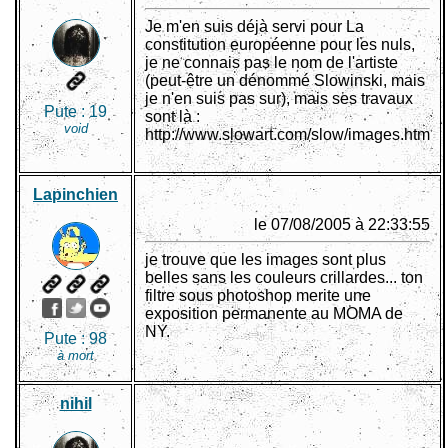
Je m'en suis déjà servi pour La
constitution européenne pour les nuls,
je ne connais pas le nom de l'artiste
(peut-être un dénommé Slowinski, mais
je n'en suis pas sur), mais ses travaux
Pute :
19
sont là :
void
http://www.slowart.com/slow/images.htm
Lapinchien
le 07/08/2005 à 22:33:55
je trouve que les images sont plus
belles sans les couleurs crillardes... ton
filtre sous photoshop merite une
exposition permanente au MOMA de
NY.
Pute :
98
à mort
nihil