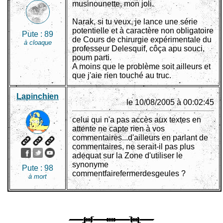
musinounette, mon joli.
Narak, si tu veux, je lance une série
potentielle et à caractère non obligatoire
Pute :
89
de Cours de chirurgie expérimentale du
à cloaque
professeur Delesquif, côça apu souci,
poum parti.
A moins que le problème soit ailleurs et
que j'aie rien touché au truc.
Lapinchien
le 10/08/2005 à 00:02:45
celui qui n'a pas accès aux textes en
attente ne capte rien à vos
commentaires...d'ailleurs en parlant de
commentaires, ne serait-il pas plus
adequat sur la Zone d'utiliser le
synonyme
Pute :
98
commentfairefermerdesgeules ?
à mort