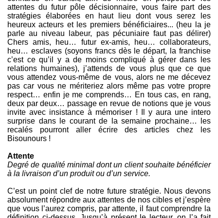
attentes du futur pôle décisionnaire, vous faire part des
stratégies élaborées en haut lieu dont vous serez les
heureux acteurs et les premiers bénéficiaires... (heu la je
parle au niveau labeur, pas pécuniaire faut pas délirer)
Chers amis, heu… futur ex-amis, heu… collaborateurs,
heu… esclaves (soyons francs dès le départ, la franchise
c’est ce qu’il y a de moins compliqué à gérer dans les
relations humaines), j’attends de vous plus que ce que
vous attendez vous-même de vous, alors ne me décevez
pas car vous ne mériteriez alors même pas votre propre
respect… enfin je me comprends… En tous cas, en rang,
deux par deux… passage en revue de notions que je vous
invite avec insistance à mémoriser ! Il y aura une intero
surprise dans le courant de la semaine prochaine… les
recalés pourront aller écrire des articles chez les
Bisounours !
Attente
Degré de qualité minimal dont un client souhaite bénéficier
à la livraison d’un produit ou d’un service.
C’est un point clef de notre future stratégie. Nous devons
absolument répondre aux attentes de nos cibles et j’espère
que vous l’aurez compris, par attente, il faut comprendre la
définition ci-dessus. Jusqu’à présent le lecteur, on l’a fait