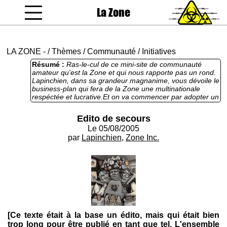
La Zone
coucou gamin
LA ZONE
-
/
Thèmes
/
Communauté
/
Initiatives
Résumé :
Ras-le-cul de ce mini-site de communauté
amateur qu'est la Zone et qui nous rapporte pas un rond.
Lapinchien, dans sa grandeur magnanime, vous dévoile le
business-plan qui fera de la Zone une multinationale
respéctée et lucrative.Et on va commencer par adopter un
vocabulaire un peu plus sérieux grâce à un glossaire des
termes utilisés dans la grande industrie, appliqués au cas
Edito de secours
de la Zone.
Le 05/08/2005
par
Lapinchien
,
Zone Inc.
[Ce texte était à la base un édito, mais qui était bien
trop long pour être publié en tant que tel. L'ensemble