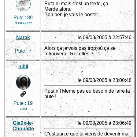
Putain, mais c'est un texte, ça.
Merde alors.
Bon ben je vais le poster.
Pute :
89
à cloaque
Narak
le 09/08/2005 à 22:57:46
Alors ça je vois pas trop où ça se
Pute :
7
retrouvera...Recettes ?
nihil
le 09/08/2005 à 23:00:48
Putain ! Même pas eu besoin de faire la
pute !
Pute :
19
void
Glaüx-le-
le 09/08/2005 à 23:06:49
Chouette
C'est parce que tu viens de devenir ma