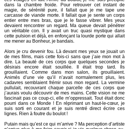
dans la chambre froide. Pour retrouver cet instant de
magie, de sérénité pure, il fallait que je me tape une
carcasse de viande morte. Il fallait que je sente un corps
entier entre mes bras, que je le fasse vibrer. Mes yeux
devaient rencontrer un regard. Ma queue devait pénétrer
un véritable con. Il y avait un truc quasi mystique dans
cette pulsion et déjà, en enfonçant la lourde porte qui allait
me mener au Bonheur, je bandais.
Alors je cru devenir fou. Là devant mes yeux se jouait un
de mes films, mais cette fois-ci sans que j’aie mon mot à
dire. La beauté de ces corps que quelques secondes je
désirais encore était souillée. Il était trop tard. Ils
grouillaient. Comme dans mon salon, ils grouillaient.
Animés d’une vie qu’il n’avait normalement plus, les
cadavres semblaient frémir sous mon regard. La vermine
pullulait, recouvrant chaque parcelle de ces corps que
j’aurais voulu découvrir de mes mains. Cette vision ne me
fascinait pas ce coup-ci, elle m’oppressait. Tout était donc
pourri dans ce Monde ! En réprimant un haut-le-cœur, je
suis sorti en courant et je suis rentré direct écrire ces
lignes. Rien à foutre du boulot !
Putain mais qu’est ce qui m’arrive ? Ma perception d’artiste