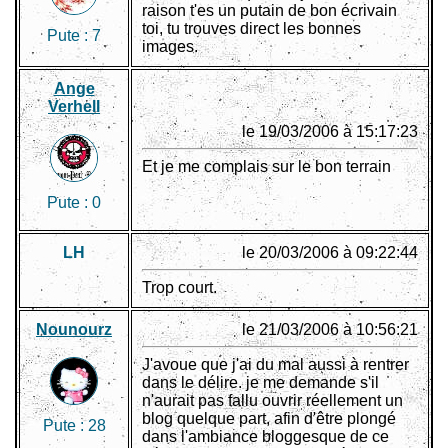
raison t'es un putain de bon écrivain
toi, tu trouves direct les bonnes
Pute :
7
images.
Ange
Verhell
le 19/03/2006 à 15:17:23
Et je me complais sur le bon terrain
Pute :
0
LH
le 20/03/2006 à 09:22:44
Trop court.
Nounourz
le 21/03/2006 à 10:56:21
J'avoue que j'ai du mal aussi à rentrer
dans le délire. je me demande s'il
n'aurait pas fallu ouvrir réellement un
blog quelque part, afin d'être plongé
Pute :
28
dans l'ambiance bloggesque de ce