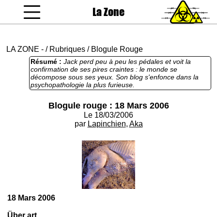
La Zone
coucou gamin
LA ZONE
-
/
Rubriques
/
Blogule Rouge
Résumé :
Jack perd peu à peu les pédales et voit la
confirmation de ses pires craintes : le monde se
décompose sous ses yeux. Son blog s'enfonce dans la
psychopathologie la plus furieuse.
Blogule rouge : 18 Mars 2006
Le 18/03/2006
par
Lapinchien
,
Aka
18 Mars 2006
Über art