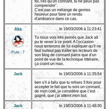
toi, t'es qu'un connard, tu ne peux pas
comprendre".
C'est pas un mélange de genres
heureux pour faire un rendu
d'ambiance dans ce cas.
Aka
le 19/03/2006 à 11:23:41
Tu nous vois très peinés que Jack ait
pu te vexer à ce point. A l'occasion
nous tenterons de lui expliquer qu'il ne
faut surtout pas traiter les lecteurs de
Pute :
7
son blog de connard parce que d'un
point de vue de la technique littéraire,
ça craint un max.
Jack
le 19/03/2006 à 11:35:54
ben s'il a fallu que tu relises 3 fois pour
accepter le fait que tu sois un connard,
de mon coté, je considère que c'est
gagné, que j'ai atteint mon but.
Jack
le 19/03/2006 à 11:48:30