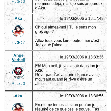
Pute :
0
momment déjà, mais je suis amoureux
d'Aka.
Aka
le 19/03/2006 à 13:17:49
Oh oui aimez-moi ! Tu le sens mon
gros égo ?
Allez tous vous faire foutre, moi c'est
Pute :
7
Jack que j'aime.
Ange
le 19/03/2006 à 13:33:36
Verhell
Eh! Mon oeil, je vois clair dans ton jeu,
Aka.
Rêve-pas, t'as aucune chance avec
moi, sauf quand je rêve d'être un
Pute :
0
asticot.
Aka
le 19/03/2006 à 13:36:56
En même temps c'est un peu un joli
résumé de ce que t'es je trouve. T'as