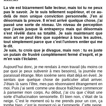
La vie est bizarrement faite lecteur, mais toi tu ne peux
pas le savoir. Je te suis tellement supérieur, et ce au-
delà de mon unique conviction personnelle. J’en ai
désormais la preuve. Il m’est arrivé quelque chose, j’ai
passé une sorte de niveau. Un niveau de perception
que j’avais jusque là entraperçu mais qui désormais
s’est révélé dans sa totalité. Je sais maintenant que
mon art ne peut être que supérieur à tous les autres,
tout simplement parce que c’est l’univers entier qui me
le dit.
Je sais, tu crois que je divague, mais non : tu es juste
un putain de frustré complètement fermé d’esprit, et je
m’en vais t’éclairer.
Aujourd’hui donc, je me rendais à mon travail (du moins ce
par quoi je peux subvenir à mes besoins), la journée me
paraissait étrange. Mon sixième sens était déjà en éveil. Je
sentais que quelque chose de particulier allait arriver.
J’étais là sans l’être, mes pas résonnaient étrangement en
moi. Puis j’ai senti comme une douce fraîcheur commencer
à parsemer mon corps. Au début, j’ai cru que c’était une
sorte d’hallucination sensorielle. Et bien non, c’était de la
neige. C’est le moment où tu me prends pour un con, ça
tombe bien, c’est le moment où je t’emmerde. Cette neige,