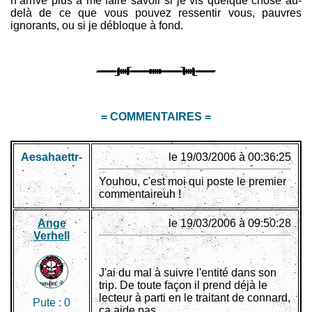
n’arrive plus à me faire savoir si je vis quelque chose au-
delà de ce que vous pouvez ressentir vous, pauvres
ignorants, ou si je débloque à fond.
= COMMENTAIRES =
Aesahaettr-
le 19/03/2006 à 00:36:25
Youhou, c'est moi qui poste le premier
commentaireuh !
Ange
le 19/03/2006 à 09:50:28
Verhell
J'ai du mal à suivre l'entité dans son
trip. De toute façon il prend déjà le
lecteur à parti en le traitant de connard,
Pute :
0
ça aide pas.