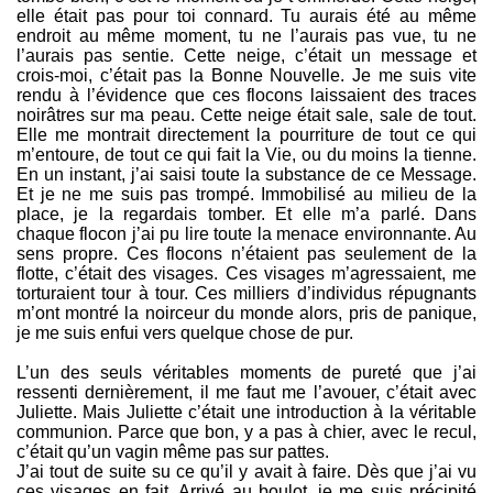
elle était pas pour toi connard. Tu aurais été au même
endroit au même moment, tu ne l’aurais pas vue, tu ne
l’aurais pas sentie. Cette neige, c’était un message et
crois-moi, c’était pas la Bonne Nouvelle. Je me suis vite
rendu à l’évidence que ces flocons laissaient des traces
noirâtres sur ma peau. Cette neige était sale, sale de tout.
Elle me montrait directement la pourriture de tout ce qui
m’entoure, de tout ce qui fait la Vie, ou du moins la tienne.
En un instant, j’ai saisi toute la substance de ce Message.
Et je ne me suis pas trompé. Immobilisé au milieu de la
place, je la regardais tomber. Et elle m’a parlé. Dans
chaque flocon j’ai pu lire toute la menace environnante. Au
sens propre. Ces flocons n’étaient pas seulement de la
flotte, c’était des visages. Ces visages m’agressaient, me
torturaient tour à tour. Ces milliers d’individus répugnants
m’ont montré la noirceur du monde alors, pris de panique,
je me suis enfui vers quelque chose de pur.
L’un des seuls véritables moments de pureté que j’ai
ressenti dernièrement, il me faut me l’avouer, c’était avec
Juliette. Mais Juliette c’était une introduction à la véritable
communion. Parce que bon, y a pas à chier, avec le recul,
c’était qu’un vagin même pas sur pattes.
J’ai tout de suite su ce qu’il y avait à faire. Dès que j’ai vu
ces visages en fait. Arrivé au boulot, je me suis précipité