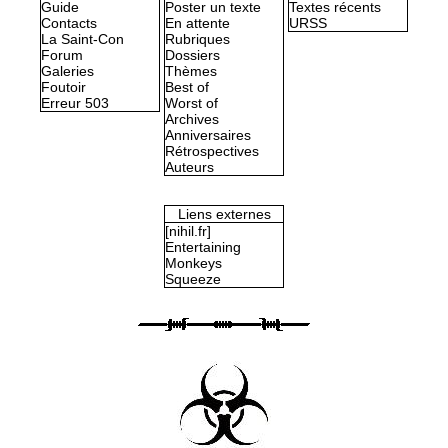
Guide
Poster un texte
Textes récents
Contacts
En attente
URSS
La Saint-Con
Rubriques
Forum
Dossiers
Galeries
Thèmes
Foutoir
Best of
Erreur 503
Worst of
Archives
Anniversaires
Rétrospectives
Auteurs
Liens externes
[nihil.fr]
Entertaining
Monkeys
Squeeze