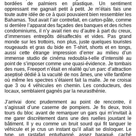
bordées de palmiers en plastique. Un sentiment
oppressant me gagnait petit à petit. Je m’étais fais une
toute autre idée de ce à quoi pouvaient bien ressembler les
Bahamas. Tout avait l’air contrefait, en carton-pâte, comme
si derrière l’apparat des façades des banques et des riches
condominiums, il n’y avait rien eu d’autre à part du creux,
d’immenses entrepôts désaffectés et vides. Pas grand
monde sur les trottoirs, non plus, juste quelques touristes
rougeauds et gras du bide en T-shirt, shorts et en tongs,
aussi cette étrange impression d’errer au milieu d’un
immense studio de cinéma redoubla-t-elle d’intensité au
point de s’imposer comme une quasi-évidence. Je tombais
des nues, Freeport n’était en réalité qu’un parc d’attraction
aseptisé dédié à la vacuité de nos âmes, une ville fantôme
où même les spectres s’étaient fait la malle. Je ne croisai
que 3 ou 4 véhicules en chemin. Les conducteurs, des
locaux, semblaient gagnés par la neurasthénie.
J’arrivai donc prudemment au point de rencontre, il
s’agissait d’une caserne de pompiers. Je fis deux, trois
tours du bloc avant de remarquer un gars qui m’invitait à
me garer discrètement dans une des ruelles jouxtant le
bâtiment. Il y eu comme un bruit sourd qui fit tanguer le
véhicule et je crus un instant qu’il allait se disloquer. Le
type, un rastafari enturbanné, assez baraqué, caché