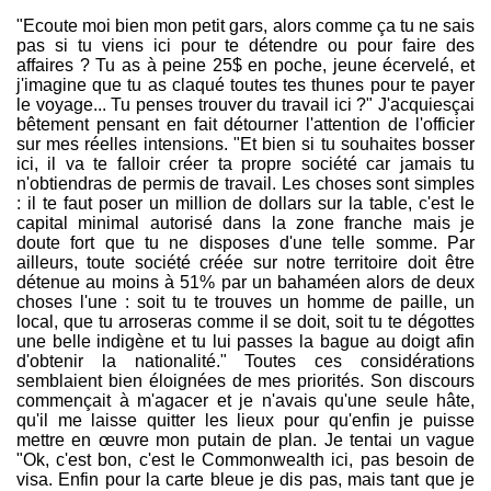
"Ecoute moi bien mon petit gars, alors comme ça tu ne sais
pas si tu viens ici pour te détendre ou pour faire des
affaires ? Tu as à peine 25$ en poche, jeune écervelé, et
j'imagine que tu as claqué toutes tes thunes pour te payer
le voyage... Tu penses trouver du travail ici ?" J'acquiesçai
bêtement pensant en fait détourner l'attention de l'officier
sur mes réelles intensions. "Et bien si tu souhaites bosser
ici, il va te falloir créer ta propre société car jamais tu
n'obtiendras de permis de travail. Les choses sont simples
: il te faut poser un million de dollars sur la table, c'est le
capital minimal autorisé dans la zone franche mais je
doute fort que tu ne disposes d'une telle somme. Par
ailleurs, toute société créée sur notre territoire doit être
détenue au moins à 51% par un bahaméen alors de deux
choses l'une : soit tu te trouves un homme de paille, un
local, que tu arroseras comme il se doit, soit tu te dégottes
une belle indigène et tu lui passes la bague au doigt afin
d'obtenir la nationalité." Toutes ces considérations
semblaient bien éloignées de mes priorités. Son discours
commençait à m'agacer et je n'avais qu'une seule hâte,
qu'il me laisse quitter les lieux pour qu'enfin je puisse
mettre en œuvre mon putain de plan. Je tentai un vague
"Ok, c'est bon, c'est le Commonwealth ici, pas besoin de
visa. Enfin pour la carte bleue je dis pas, mais tant que je