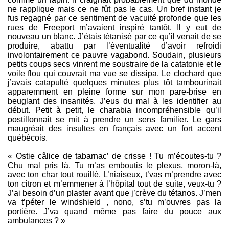
ne rapplique mais ce ne fût pas le cas. Un bref instant je
fus regagné par ce sentiment de vacuité profonde que les
rues de Freeport m’avaient inspiré tantôt. Il y eut de
nouveau un blanc. J’étais tétanisé par ce qu’il venait de se
produire, abattu par l’éventualité d’avoir refroidi
involontairement ce pauvre vagabond. Soudain, plusieurs
petits coups secs vinrent me soustraire de la catatonie et le
voile flou qui couvrait ma vue se dissipa. Le clochard que
j’avais catapulté quelques minutes plus tôt tambourinait
apparemment en pleine forme sur mon pare-brise en
beuglant des insanités. J’eus du mal à les identifier au
début. Petit à petit, le charabia incompréhensible qu’il
postillonnait se mit à prendre un sens familier. Le gars
maugréait des insultes en français avec un fort accent
québécois.
« Ostie câlice de tabarnac’ de crisse ! Tu m’écoutes-tu ?
Chu mal pris là. Tu m’as emboutis le plexus, moron-là,
avec ton char tout rouillé. L’niaiseux, t’vas m’prendre avec
ton citron et m’emmener à l’hôpital tout de suite, veux-tu ?
J’ai besoin d’un plaster avant que j’crève du tétanos. J’men
va t’péter le windshield , nono, s’tu m’ouvres pas la
portière. J’va quand même pas faire du pouce aux
ambulances ? »