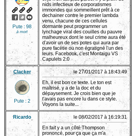
nids infectieux de corporatismes
immondes qui sommeillent prêt à ce
dechainer contre le premier lambda
venu, chacune de ces cellules
dormante peut programmer un
Pute :
98
lynchage viral des couilles du pauvre
à mort
malheureux dont le seul crime aura été
d'avoir un de ses potes qui aura par
pure facétie ou non égratigné l'un des
leurs. Facebook, c'est Montaigu VS
Capulets 2.0
Clacker
le 27/01/2017 à 18:43:49
Eh, il est bon ce texte. Le ton est
maîtrisé, y a de la doc et du
dépaysement. Je crois bien que je
t'avais pas encore lu dans ce style.
Pute :
2
Voyons la suite...
Ricardo
le 08/02/2017 à 16:19:31
En fait y a un côté Thompson
prononcé, pour ça que ça m'a