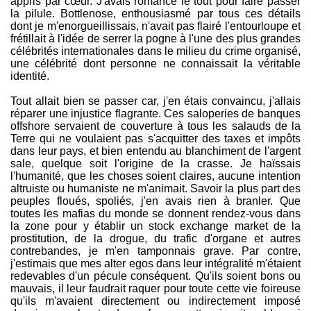
appris par cœur. J'avais romancé le tout pour faire passer
la pilule. Bottlenose, enthousiasmé par tous ces détails
dont je m'enorgueillissais, n'avait pas flairé l'entourloupe et
frétillait à l'idée de serrer la pogne à l'une des plus grandes
célébrités internationales dans le milieu du crime organisé,
une célébrité dont personne ne connaissait la véritable
identité.
Tout allait bien se passer car, j'en étais convaincu, j'allais
réparer une injustice flagrante. Ces saloperies de banques
offshore servaient de couverture à tous les salauds de la
Terre qui ne voulaient pas s'acquitter des taxes et impôts
dans leur pays, et bien entendu au blanchiment de l'argent
sale, quelque soit l'origine de la crasse. Je haïssais
l'humanité, que les choses soient claires, aucune intention
altruiste ou humaniste ne m'animait. Savoir la plus part des
peuples floués, spoliés, j'en avais rien à branler. Que
toutes les mafias du monde se donnent rendez-vous dans
la zone pour y établir un stock exchange market de la
prostitution, de la drogue, du trafic d'organe et autres
contrebandes, je m'en tamponnais grave. Par contre,
j'estimais que mes alter egos dans leur intégralité m'étaient
redevables d'un pécule conséquent. Qu'ils soient bons ou
mauvais, il leur faudrait raquer pour toute cette vie foireuse
qu'ils m'avaient directement ou indirectement imposé