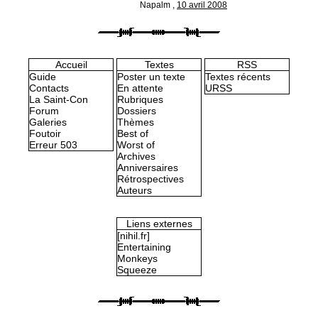
Napalm
,
10 avril 2008
Accueil
Textes
RSS
Guide
Poster un texte
Textes récents
Contacts
En attente
URSS
La Saint-Con
Rubriques
Forum
Dossiers
Galeries
Thèmes
Foutoir
Best of
Erreur 503
Worst of
Archives
Anniversaires
Rétrospectives
Auteurs
Liens externes
[nihil.fr]
Entertaining
Monkeys
Squeeze