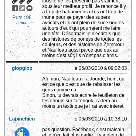
tous je ne les présente pas vraiment
sous leur meilleur profil. Je renonce il y
a trop de bahameens et ils ont trop de
thune pour se payer des supers
Pute :
98
avocats et ils ont plein de suce boules
à mort
autours d'eux qui pourraient me faire
une tête. Désormais je n'ecrirais que
des histoires de poneys de toutes les
couleurs, et des histoires de Zemmour
et Naulleau aussi parce que eux au
moins c'est sûr, ils n'ont pas d'amis.
glopglop
le 06/03/2010 à 09:02:03
Ah, nan, Naulleau il a Jourde, hein, qu
est ce que c est que de rabaisser les
gens comme ca !
Sinon, tu devrais ecrire le feuilleton de
tes ennuis sur facebook, ca fera au
moins un texte que je lirai avec interet..
Lapinchien
le 06/03/2010 à 10:38:10
pas question. Facebook, c'est malsain
et je n'en fait plus partie. Il y a plein de