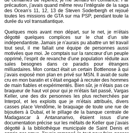
précaution, j'avais quand même revu l'intégrale de la saga
des Ocean's 11, 12, 13 de Steven Soderbergh et rejoué
toutes les missions de GTA sur ma PSP, pendant toute la
durée du vol transatlantique.
Quelques mois avant mon départ, sur le net, je m'étais
dégotté quelques complices sur le chat d'un site
indépendantiste. Jamais je n'aurais pu abattre un tel travail
tout seul, il me fallait une équipe de personnes aussi
motivées que moi. Je comptais sur la rancœur d'un peuple
opprimé, l'esprit de revanche d'une population réduite aux
sales besognes dans ce paradis pour étrangers
milliardaires. Mon contact était un certain Bottlenose à qui
j'avais exposé mon plan en privé sur MSN. Il avait de suite
cru en mon baratin et s'était engagé à recruter des hommes
de main fiables et expérimentés. Bien sûr, je n'étais pas ce
braqueur de haut vol pour qui je m'étais fait passé, Vargas
Keller, une des dix personnes les plus recherchées par
Interpol, et les exploits que je m'étais attribués, divers
casses place Vendôme, le braquage de toute une rue de
bijoutiers à Dubaï, et le pillage de la banque centrale de
Madagascar à Antananarivo, étaient issus d'une
documentation précise sur les méfaits de Keller que j'avais
dégotté à la bibliothèque municipale de Saint Denis et