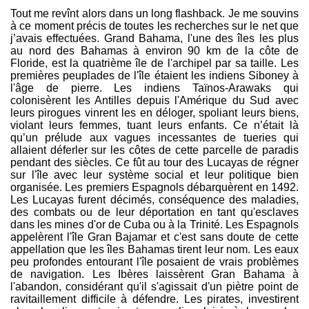
Tout me revînt alors dans un long flashback. Je me souvins
à ce moment précis de toutes les recherches sur le net que
j’avais effectuées. Grand Bahama, l'une des îles les plus
au nord des Bahamas à environ 90 km de la côte de
Floride, est la quatrième île de l'archipel par sa taille. Les
premières peuplades de l'île étaient les indiens Siboney à
l'âge de pierre. Les indiens Taïnos-Arawaks qui
colonisèrent les Antilles depuis l'Amérique du Sud avec
leurs pirogues vinrent les en déloger, spoliant leurs biens,
violant leurs femmes, tuant leurs enfants. Ce n’était là
qu’un prélude aux vagues incessantes de tueries qui
allaient déferler sur les côtes de cette parcelle de paradis
pendant des siècles. Ce fût au tour des Lucayas de régner
sur l'île avec leur système social et leur politique bien
organisée. Les premiers Espagnols débarquèrent en 1492.
Les Lucayas furent décimés, conséquence des maladies,
des combats ou de leur déportation en tant qu'esclaves
dans les mines d'or de Cuba ou à la Trinité. Les Espagnols
appelèrent l'île Gran Bajamar et c'est sans doute de cette
appellation que les îles Bahamas tirent leur nom. Les eaux
peu profondes entourant l'île posaient de vrais problèmes
de navigation. Les Ibères laissèrent Gran Bahama à
l'abandon, considérant qu'il s'agissait d'un piètre point de
ravitaillement difficile à défendre. Les pirates, investirent