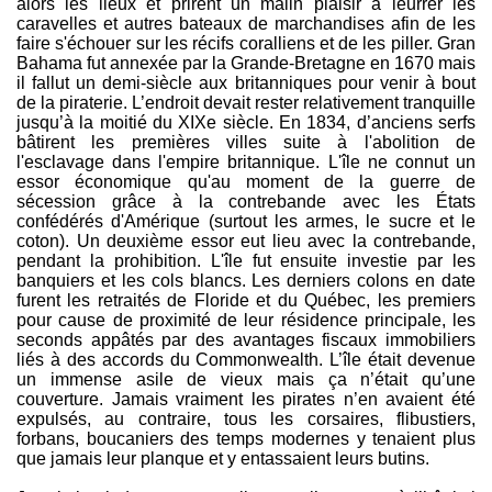
alors les lieux et prirent un malin plaisir à leurrer les
caravelles et autres bateaux de marchandises afin de les
faire s'échouer sur les récifs coralliens et de les piller. Gran
Bahama fut annexée par la Grande-Bretagne en 1670 mais
il fallut un demi-siècle aux britanniques pour venir à bout
de la piraterie. L’endroit devait rester relativement tranquille
jusqu’à la moitié du XIXe siècle. En 1834, d’anciens serfs
bâtirent les premières villes suite à l'abolition de
l'esclavage dans l'empire britannique. L'île ne connut un
essor économique qu'au moment de la guerre de
sécession grâce à la contrebande avec les États
confédérés d'Amérique (surtout les armes, le sucre et le
coton). Un deuxième essor eut lieu avec la contrebande,
pendant la prohibition. L'île fut ensuite investie par les
banquiers et les cols blancs. Les derniers colons en date
furent les retraités de Floride et du Québec, les premiers
pour cause de proximité de leur résidence principale, les
seconds appâtés par des avantages fiscaux immobiliers
liés à des accords du Commonwealth. L’île était devenue
un immense asile de vieux mais ça n’était qu’une
couverture. Jamais vraiment les pirates n’en avaient été
expulsés, au contraire, tous les corsaires, flibustiers,
forbans, boucaniers des temps modernes y tenaient plus
que jamais leur planque et y entassaient leurs butins.