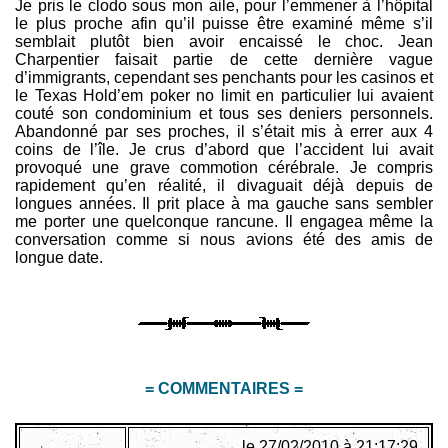
Je pris le clodo sous mon aile, pour l’emmener à l’hôpital
le plus proche afin qu’il puisse être examiné même s’il
semblait plutôt bien avoir encaissé le choc. Jean
Charpentier faisait partie de cette dernière vague
d’immigrants, cependant ses penchants pour les casinos et
le Texas Hold’em poker no limit en particulier lui avaient
couté son condominium et tous ses deniers personnels.
Abandonné par ses proches, il s’était mis à errer aux 4
coins de l’île. Je crus d’abord que l’accident lui avait
provoqué une grave commotion cérébrale. Je compris
rapidement qu’en réalité, il divaguait déjà depuis de
longues années. Il prit place à ma gauche sans sembler
me porter une quelconque rancune. Il engagea même la
conversation comme si nous avions été des amis de
longue date.
= COMMENTAIRES =
.
le 27/02/2010 à 21:17:29