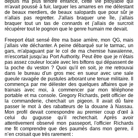
depuis ma plus tendre enfance, cette vie pitoyable qui
m'avait poussé à fuir, larguer les amarres en me délestant
de beaux merdiers, de beaux salopards que pour sûr je
n'allais pas regretter. J'allais braquer une île, j'allais
braquer tout un tas de connards et j'allais de surcroit
récupérer tout le pognon que le genre humain me devait.
Freeport était sensé être ma base arrière, mon QG, mais
j'allais vite déchanter. A peine débarqué sur le tarmac, un
gars, m'alpaguant par le col de ma chemise hawaïenne,
m'escortait jusqu'au Port Authority. Peut être que je n'étais
pas assez couleur locale avec les biftons qui dépassent de
la poche du veston ? Quoi qu'il en soit, je me retrouvai
dans le bureau d'un gros mec en sueur avec une sale
gueule ravagée de pustules arborant une tenue militaire. Il
commença par me délester des quelques affaires que je
trainais avec moi, à commencer par mon téléphone
portable et ma console. Gregory Richards, petit officier de
la commanderie, cherchait un pigeon. Il avait dû faire
passer le mot à des rabatteurs de la douane à Nassau.
Mon profil devait correspondre au premier coup d'œil à
celui du gugusse qu'il recherchait. Après avoir
attentivement observé mon passeport, l'officier Richards
me fit comprendre que des paumés dans mon genre, il
n’en croisait que très rarement :