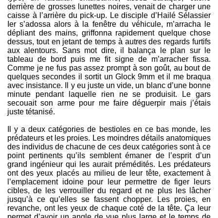
derrière de grosses lunettes noires, venait de charger une
caisse à l’arrière du pick-up. Le disciple d’Hailé Sélassier
Ier s’adossa alors à la fenêtre du véhicule, m’arracha le
dépliant des mains, griffonna rapidement quelque chose
dessus, tout en jetant de temps à autres des regards furtifs
aux alentours. Sans mot dire, il balança le plan sur le
tableau de bord puis me fit signe de m’arracher fissa.
Comme je ne fus pas assez prompt à son goût, au bout de
quelques secondes il sortit un Glock 9mm et il me braqua
avec insistance. Il y eu juste un vide, un blanc d’une bonne
minute pendant laquelle rien ne se produisit. Le gars
secouait son arme pour me faire déguerpir mais j’étais
juste tétanisé.
Il y a deux catégories de bestioles en ce bas monde, les
prédateurs et les proies. Les moindres détails anatomiques
des individus de chacune de ces deux catégories sont à ce
point pertinents qu’ils semblent émaner de l’esprit d’un
grand ingénieur qui les aurait prémédités. Les prédateurs
ont des yeux placés au milieu de leur tête, exactement à
l’emplacement idoine pour leur permettre de figer leurs
cibles, de les verrouiller du regard et ne plus les lâcher
jusqu’à ce qu’elles se fassent chopper. Les proies, en
revanche, ont les yeux de chaque coté de la tête. Ça leur
permet d’avoir un angle de vue plus large et le temps de