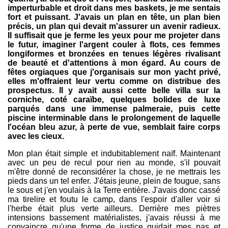
imperturbable et droit dans mes baskets, je me sentais
fort et puissant. J'avais un plan en tête, un plan bien
précis, un plan qui devait m'assurer un avenir radieux.
Il suffisait que je ferme les yeux pour me projeter dans
le futur, imaginer l'argent couler à flots, ces femmes
longiformes et bronzées en tenues légères rivalisant
de beauté et d'attentions à mon égard. Au cours de
fêtes orgiaques que j'organisais sur mon yacht privé,
elles m'offraient leur vertu comme on distribue des
prospectus. Il y avait aussi cette belle villa sur la
corniche, coté caraïbe, quelques bolides de luxe
parqués dans une immense palmeraie, puis cette
piscine interminable dans le prolongement de laquelle
l'océan bleu azur, à perte de vue, semblait faire corps
avec les cieux.
Mon plan était simple et indubitablement naïf. Maintenant
avec un peu de recul pour rien au monde, s'il pouvait
m'être donné de reconsidérer la chose, je ne mettrais les
pieds dans un tel enfer. J'étais jeune, plein de fougue, sans
le sous et j'en voulais à la Terre entière. J'avais donc cassé
ma tirelire et foutu le camp, dans l'espoir d'aller voir si
l'herbe était plus verte ailleurs. Derrière mes piètres
intensions bassement matérialistes, j'avais réussi à me
convaincre qu'une forme de justice guidait mes pas et