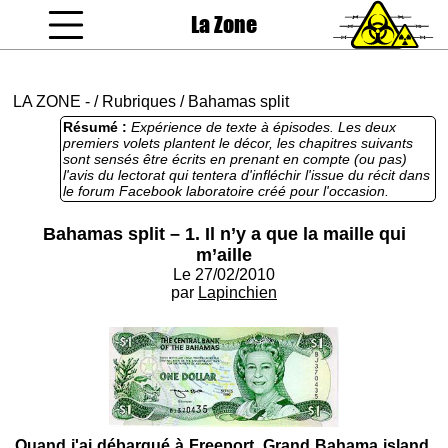
La Zone
coucou gamin
LA ZONE
-
/
Rubriques
/
Bahamas split
Résumé :
Expérience de texte à épisodes. Les deux
premiers volets plantent le décor, les chapitres suivants
sont sensés être écrits en prenant en compte (ou pas)
l'avis du lectorat qui tentera d'infléchir l'issue du récit dans
le forum Facebook laboratoire créé pour l'occasion.
http://www.facebook.com/pages/Bahamas-
split/307447269386
Bahamas split – 1. Il n’y a que la maille qui
m’aille
Le 27/02/2010
par
Lapinchien
Quand j'ai débarqué à Freeport, Grand Bahama island,