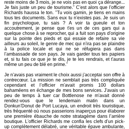
reste moins de 3 mois, je ne vois pas en quoi ça dérange...
Je fais juste un peu de tourisme." C'est alors que l'officier
Richards haussa le ton. "Tu vois gamin, je tiens en mains
tous tes documents. Sans eux tu n'existes pas. Je suis un
fin psychologue, tu sais ? A voir ta gueule et ton
accoutrement, je pense que t'es un de ces gars qui a
quelque chose à se reprocher, qui a fuit son pays d'origine
sur la pointe des pieds et qui essaie de refaire sa vie
ailleurs au soleil, le genre de mec qui n'ira pas se plaindre
à la police locale et qui ne se réfugiera pas dans
l'ambassade de son pays. Je vais garder tous tes papiers
et, si tu fais ce que je te dis, je te les rendrais, et t'auras
même un peu de blé en prime."
Je n'avais pas vraiment le choix aussi j'acceptai son offre à
contrecœur. La mission ne semblait pas très compliquée
cependant et l’officier m'avait promis 100 dollars
bahaméens en échange de mes bons services. J'avais un
peu de temps à tuer car Bottlenose ne m'avait donné
rendez-vous que le lendemain matin dans un
Donkun'Donut de Port Lucaya, un endroit très touristique,
très fréquenté où nous passerions inaperçus pour élaborer
une première ébauche de notre stratagème dans l’arrière
boutique. L'officier Richards me confia les clefs d'un pick-
up complètement délabré, une véritable épave ambulante,