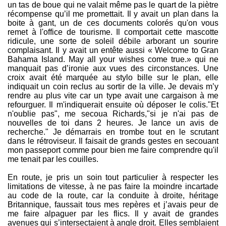
un tas de boue qui ne valait même pas le quart de la piètre
récompense qu’il me promettait. Il y avait un plan dans la
boite à gant, un de ces documents colorés qu'on vous
remet à l'office de tourisme. Il comportait cette mascotte
ridicule, une sorte de soleil débile arborant un sourire
complaisant. Il y avait un entête aussi « Welcome to Gran
Bahama Island. May all your wishes come true.» qui ne
manquait pas d’ironie aux vues des circonstances. Une
croix avait été marquée au stylo bille sur le plan, elle
indiquait un coin reclus au sortir de la ville. Je devais m’y
rendre au plus vite car un type avait une cargaison à me
refourguer. Il m'indiquerait ensuite où déposer le colis."Et
n'oublie pas", me secoua Richards,"si je n'ai pas de
nouvelles de toi dans 2 heures. Je lance un avis de
recherche." Je démarrais en trombe tout en le scrutant
dans le rétroviseur. Il faisait de grands gestes en secouant
mon passeport comme pour bien me faire comprendre qu'il
me tenait par les couilles.
En route, je pris un soin tout particulier à respecter les
limitations de vitesse, à ne pas faire la moindre incartade
au code de la route, car la conduite à droite, héritage
Britannique, faussait tous mes repères et j’avais peur de
me faire alpaguer par les flics. Il y avait de grandes
avenues qui s’intersectaient à angle droit. Elles semblaient