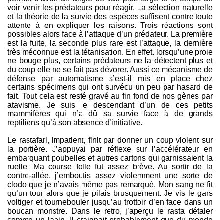
voir venir les prédateurs pour réagir. La sélection naturelle
et la théorie de la survie des espèces suffisent contre toute
attente à en expliquer les raisons. Trois réactions sont
possibles alors face à l’attaque d’un prédateur. La première
est la fuite, la seconde plus rare est l’attaque, la dernière
très méconnue est la tétanisation. En effet, lorsqu’une proie
ne bouge plus, certains prédateurs ne la détectent plus et
du coup elle ne se fait pas dévorer. Aussi ce mécanisme de
défense par automatisme s’est-il mis en place chez
certains spécimens qui ont survécu un peu par hasard de
fait. Tout cela est resté gravé au fin fond de nos gènes par
atavisme. Je suis le descendant d’un de ces petits
mammifères qui n’a dû sa survie face à de grands
reptiliens qu’à son absence d’initiative.
Le rastafari, impatient, finit par donner un coup violent sur
la portière. J’appuyai par réflexe sur l’accélérateur en
embarquant poubelles et autres cartons qui garnissaient la
ruelle. Ma course folle fut assez brève. Au sortir de la
contre-allée, j’emboutis assez violemment une sorte de
clodo que je n’avais même pas remarqué. Mon sang ne fit
qu’un tour alors que je pilais brusquement. Je vis le gars
voltiger et tournebouler jusqu’au trottoir d’en face dans un
boucan monstre. Dans le retro, j’aperçu le rasta détaler
comme un lapin. Il craignait probablement que du monde