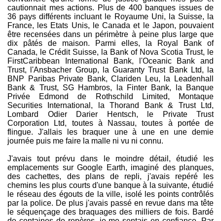
cautionnait mes actions. Plus de 400 banques issues de
36 pays différents incluant le Royaume Uni, la Suisse, la
France, les Etats Unis, le Canada et le Japon, pouvaient
être recensées dans un périmètre à peine plus large que
dix pâtés de maison. Parmi elles, la Royal Bank of
Canada, le Crédit Suisse, la Bank of Nova Scotia Trust, le
FirstCaribbean International Bank, l'Oceanic Bank and
Trust, l'Ansbacher Group, la Guaranty Trust Bank Ltd, la
BNP Paribas Private Bank, Clariden Leu, la Leadenhall
Bank & Trust, SG Hambros, la Finter Bank, la Banque
Privée Edmond de Rothschild Limited, Montaque
Securities International, la Thorand Bank & Trust Ltd,
Lombard Odier Darier Hentsch, le Private Trust
Corporation Ltd, toutes à Nassau, toutes à portée de
flingue. J'allais les braquer une à une en une demie
journée puis me faire la malle ni vu ni connu.
J'avais tout prévu dans le moindre détail, étudié les
emplacements sur Google Earth, imaginé des planques,
des cachettes, des plans de repli, j'avais repéré les
chemins les plus courts d'une banque à la suivante, étudié
le réseau des égouts de la ville, isolé les points contrôlés
par la police. De plus j'avais passé en revue dans ma tête
le séquençage des braquages des milliers de fois. Bardé
de centaines de repères, je me sentais en confiance. Par