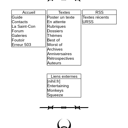
Accueil
Textes
RSS
Guide
Poster un texte
Textes récents
Contacts
En attente
URSS
La Saint-Con
Rubriques
Forum
Dossiers
Galeries
Thèmes
Foutoir
Best of
Erreur 503
Worst of
Archives
Anniversaires
Rétrospectives
Auteurs
Liens externes
[nihil.fr]
Entertaining
Monkeys
Squeeze