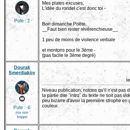
Mes plates excuses,
L'idée du rondel c'est donc toi -
Pute :
2
Bon dimanche Poète,
__Faut bien rester révérenchieuse__
1 peu de moins de violence verbale
et montons pour le 3ème -
(pas facile le 3ème degré)
Dourak
Smerdiakov
l
Niveau publication, notons qu'il n'est pas 
la partie dite "intro" du texte ne soit pas vi
peu bizarre d'avoir la première strophe en 
couleur.
Pute :
-6
ma non
troppo