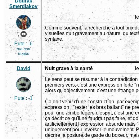
Dourak
Smerdiakov
l
Comme souvent, la recherche à tout prix de
visuelles nuit gravement au naturel du texte
syntaxe.
Pute :
-6
ma non
troppo
David
Nuit grave à la santé
l
Le sens peut se résumer à la contradiction
premiers vers, c'est une expression forte "
alors qu'objectivement, c'est une étrange p
Pute :
-1
Ça doit venir d'une construction, par exem
expression : "rester les bras ballant" ne p
pour une amibe légère d'esprit, c'est une 
ça décrit ce qu'il ne faudrait pas faire, et d
artificiellement l'expression absurde mais "s
uniquement pour inverser le mouvement. Pe
décrire la posture de garde du boxeur, mais