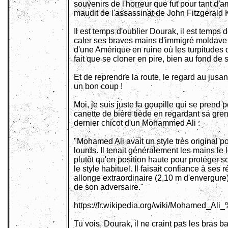
souvenirs de l'horreur que fut pour tant d'a
maudit de l'assassinat de John Fitzgerald
Il est temps d'oublier Dourak, il est temps 
caler ses braves mains d'immigré moldave
d'une Amérique en ruine où les turpitudes
fait que se cloner en pire, bien au fond de
Et de reprendre la route, le regard au jusan
un bon coup !
Moi, je suis juste la goupille qui se prend
canette de bière tiède en regardant sa gr
dernier chicot d'un Mohammed Ali :
"Mohamed Ali avait un style très original 
lourds. Il tenait généralement les mains le
plutôt qu'en position haute pour protéger
le style habituel. Il faisait confiance à ses 
allonge extraordinaire (2,10 m d'envergure
de son adversaire."
https://fr.wikipedia.org/wiki/Mohamed_A
Tu vois, Dourak, il ne craint pas les bras bal