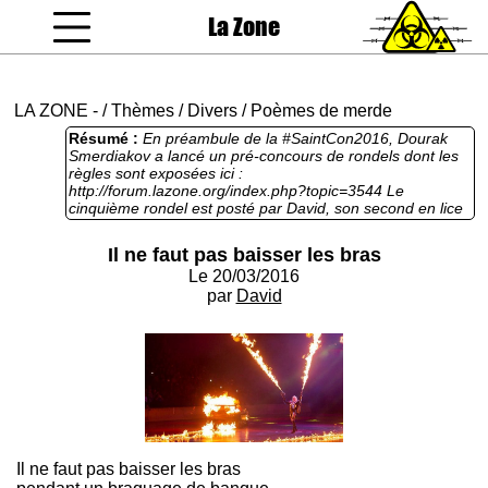
La Zone
coucou gamin
LA ZONE
-
/
Thèmes
/
Divers
/
Poèmes de merde
Résumé :
En préambule de la #SaintCon2016, Dourak
Smerdiakov a lancé un pré-concours de rondels dont les
règles sont exposées ici :
http://forum.lazone.org/index.php?topic=3544 Le
cinquième rondel est posté par David, son second en lice
après "Perds ta rondelle en chevauchant". Ici de très bons
conseils : quand on vous braque, gardez les mains en
Il ne faut pas baisser les bras
l'air. Certes je pervertis les propos, mais l’ambiguïté m'a
Le 20/03/2016
bien fait rire. Vous êtes bien entendu tous conviés à
poster des rondels. Pour autant ce n'est pas une épreuve
par
David
obligatoire pour participer à la #SaintCon2016
Il ne faut pas baisser les bras