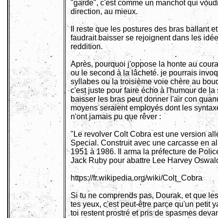
"garde", c'est comme un manchot qui voudr
direction, au mieux.
Il reste que les postures des bras ballant et
faudrait baisser se rejoignent dans les id
reddition.
Après, pourquoi j'oppose la honte au courage
ou le second à la lâcheté. je pourrais invoq
syllabes ou la troisième voie chère au boud
c'est juste pour faire écho à l'humour de la 
baisser les bras peut donner l'air con qu
moyens seraient employés dont les syntaxe
n'ont jamais pu que rêver :
"Le revolver Colt Cobra est une version al
Special. Construit avec une carcasse en alli
1951 à 1986. Il arma la préfecture de Police 
Jack Ruby pour abattre Lee Harvey Oswald
https://fr.wikipedia.org/wiki/Colt_Cobra
Si tu ne comprends pas, Dourak, et que les
tes yeux, c'est peut-être parce qu'un petit y
toi restent prostré et pris de spasmes deva