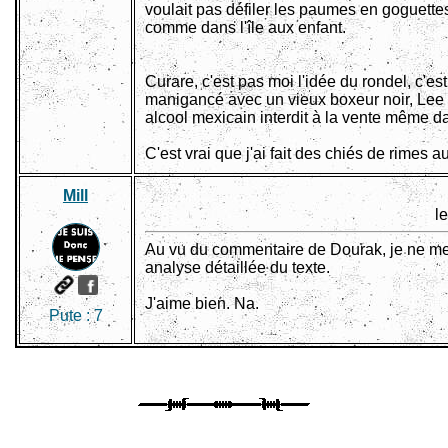
voulait pas défiler les paumes en goguett
comme dans l'île aux enfant.
Curare, c'est pas moi l'idée du rondel, c'es
manigancé avec un vieux boxeur noir, Lee
alcool mexicain interdit à la vente même da
C'est vrai que j'ai fait des chiés de rimes au
Mill
l
Au vu du commentaire de Dourak, je ne me
analyse détaillée du texte.
J'aime bien. Na.
Pute :
7