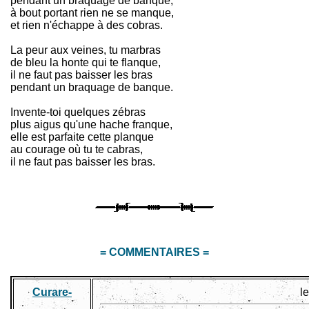
pendant un braquage de banque,
à bout portant rien ne se manque,
et rien n'échappe à des cobras.
La peur aux veines, tu marbras
de bleu la honte qui te flanque,
il ne faut pas baisser les bras
pendant un braquage de banque.
Invente-toi quelques zébras
plus aigus qu'une hache franque,
elle est parfaite cette planque
au courage où tu te cabras,
il ne faut pas baisser les bras.
= COMMENTAIRES =
Curare-
l