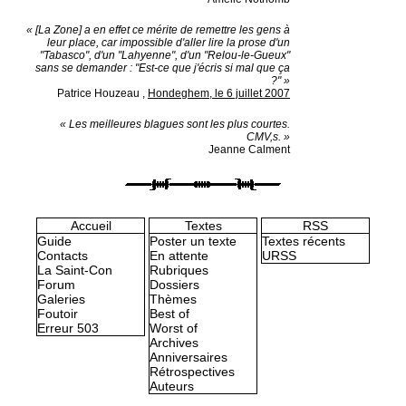
« [La Zone] a en effet ce mérite de remettre les gens à
leur place, car impossible d'aller lire la prose d'un
"Tabasco", d'un "Lahyenne", d'un "Relou-le-Gueux"
sans se demander : "Est-ce que j'écris si mal que ça
?" »
Patrice Houzeau
,
Hondeghem, le 6 juillet 2007
« Les meilleures blagues sont les plus courtes.
CMV,s. »
Jeanne Calment
Accueil
Textes
RSS
Guide
Poster un texte
Textes récents
Contacts
En attente
URSS
La Saint-Con
Rubriques
Forum
Dossiers
Galeries
Thèmes
Foutoir
Best of
Erreur 503
Worst of
Archives
Anniversaires
Rétrospectives
Auteurs