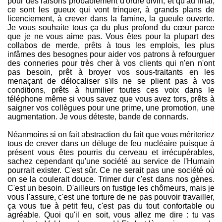
pour des raisons probablement d'ordre divin, et qu'au final,
ce sont les gueux qui vont trinquer, à grands plans de
licenciement, à crever dans la famine, la gueule ouverte.
Je vous souhaite tous ça du plus profond du cœur parce
que je ne vous aime pas. Vous êtes pour la plupart des
collabos de merde, prêts à tous les emplois, les plus
infâmes des besognes pour aider vos patrons à refourguer
des conneries pour très cher à vos clients qui n'en n'ont
pas besoin, prêt à broyer vos sous-traitants en les
menaçant de délocaliser s'ils ne se plient pas à vos
conditions, prêts à humilier toutes ces voix dans le
téléphone même si vous savez que vous avez tors, prêts à
saigner vos collègues pour une prime, une promotion, une
augmentation. Je vous déteste, bande de connards.
Néanmoins si on fait abstraction du fait que vous mériteriez
tous de crever dans un déluge de feu nucléaire puisque à
présent vous êtes pourris du cerveau et irrécupérables,
sachez cependant qu'une société au service de l'Humain
pourrait exister. C'est sûr. Ce ne serait pas une société où
on se la coulerait douce. Trimer dur c'est dans nos gènes.
C'est un besoin. D'ailleurs on fustige les chômeurs, mais je
vous l'assure, c'est une torture de ne pas pouvoir travailler,
ça vous tue à petit feu, c'est pas du tout confortable ou
agréable. Quoi qu'il en soit, vous allez me dire : tu vas