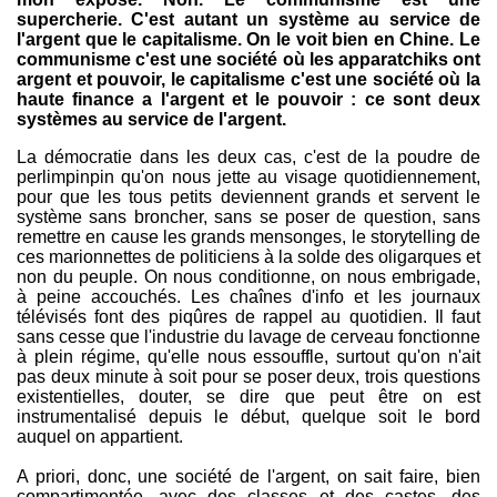
supercherie. C'est autant un système au service de
l'argent que le capitalisme. On le voit bien en Chine. Le
communisme c'est une société où les apparatchiks ont
argent et pouvoir, le capitalisme c'est une société où la
haute finance a l'argent et le pouvoir : ce sont deux
systèmes au service de l'argent.
La démocratie dans les deux cas, c'est de la poudre de
perlimpinpin qu'on nous jette au visage quotidiennement,
pour que les tous petits deviennent grands et servent le
système sans broncher, sans se poser de question, sans
remettre en cause les grands mensonges, le storytelling de
ces marionnettes de politiciens à la solde des oligarques et
non du peuple. On nous conditionne, on nous embrigade,
à peine accouchés. Les chaînes d'info et les journaux
télévisés font des piqûres de rappel au quotidien. Il faut
sans cesse que l'industrie du lavage de cerveau fonctionne
à plein régime, qu'elle nous essouffle, surtout qu'on n'ait
pas deux minute à soit pour se poser deux, trois questions
existentielles, douter, se dire que peut être on est
instrumentalisé depuis le début, quelque soit le bord
auquel on appartient.
A priori, donc, une société de l'argent, on sait faire, bien
compartimentée, avec des classes et des castes, des