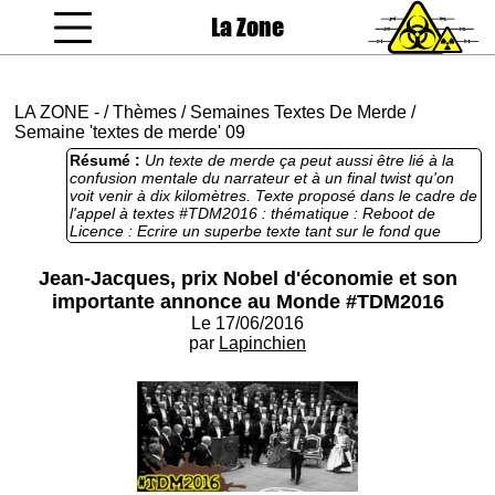
La Zone
coucou gamin
LA ZONE
-
/
Thèmes
/
Semaines Textes De Merde
/
Semaine 'textes de merde' 09
Résumé :
Un texte de merde ça peut aussi être lié à la
confusion mentale du narrateur et à un final twist qu'on
voit venir à dix kilomètres. Texte proposé dans le cadre de
l'appel à textes #TDM2016 : thématique : Reboot de
Licence : Ecrire un superbe texte tant sur le fond que
dans la forme, c'est devenu tellement facile, à la portée du
premier écrivaillon venu... Relevez le défi ultime, écrivez le
Jean-Jacques, prix Nobel d'économie et son
texte le plus pourri de l'année 2016 ! C'est bien plus
importante annonce au Monde #TDM2016
difficile que vous ne l'imaginez. Vos votes ici :
http://forum.lazone.org/index.php?topic=3581.0
Le 17/06/2016
par
Lapinchien