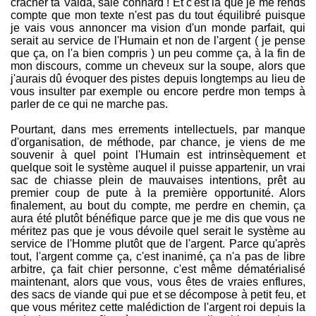
cracher ta Valda, sale connard ! Et c'est là que je me rends
compte que mon texte n'est pas du tout équilibré puisque
je vais vous annoncer ma vision d'un monde parfait, qui
serait au service de l'Humain et non de l'argent ( je pense
que ça, on l'a bien compris ) un peu comme ça, à la fin de
mon discours, comme un cheveux sur la soupe, alors que
j'aurais dû évoquer des pistes depuis longtemps au lieu de
vous insulter par exemple ou encore perdre mon temps à
parler de ce qui ne marche pas.
Pourtant, dans mes errements intellectuels, par manque
d'organisation, de méthode, par chance, je viens de me
souvenir à quel point l'Humain est intrinsèquement et
quelque soit le système auquel il puisse appartenir, un vrai
sac de chiasse plein de mauvaises intentions, prêt au
premier coup de pute à la première opportunité. Alors
finalement, au bout du compte, me perdre en chemin, ça
aura été plutôt bénéfique parce que je me dis que vous ne
méritez pas que je vous dévoile quel serait le système au
service de l'Homme plutôt que de l'argent. Parce qu'après
tout, l'argent comme ça, c'est inanimé, ça n'a pas de libre
arbitre, ça fait chier personne, c'est même dématérialisé
maintenant, alors que vous, vous êtes de vraies enflures,
des sacs de viande qui pue et se décompose à petit feu, et
que vous méritez cette malédiction de l'argent roi depuis la