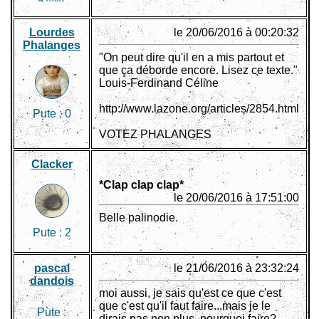
Lourdes
le 20/06/2016 à 00:20:32
Phalanges
"On peut dire qu'il en a mis partout et
que ça déborde encore. Lisez ce texte."
Louis-Ferdinand Céline
http://www.lazone.org/articles/2854.html
Pute :
0
VOTEZ PHALANGES
Clacker
*Clap clap clap*
le 20/06/2016 à 17:51:00
Belle palinodie.
Pute :
2
pascal
le 21/06/2016 à 23:32:24
dandois
moi aussi, je sais qu'est ce que c'est
que c'est qu'il faut faire...mais je le
Pute :
dirais pas non plus, pourquoi faire?