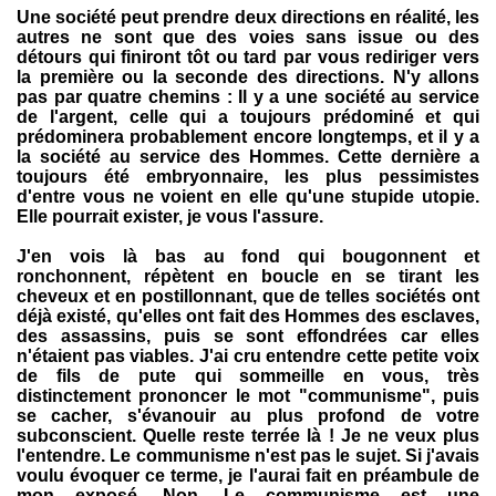
Une société peut prendre deux directions en réalité, les
autres ne sont que des voies sans issue ou des
détours qui finiront tôt ou tard par vous rediriger vers
la première ou la seconde des directions. N'y allons
pas par quatre chemins : Il y a une société au service
de l'argent, celle qui a toujours prédominé et qui
prédominera probablement encore longtemps, et il y a
la société au service des Hommes. Cette dernière a
toujours été embryonnaire, les plus pessimistes
d'entre vous ne voient en elle qu'une stupide utopie.
Elle pourrait exister, je vous l'assure.
J'en vois là bas au fond qui bougonnent et
ronchonnent, répètent en boucle en se tirant les
cheveux et en postillonnant, que de telles sociétés ont
déjà existé, qu'elles ont fait des Hommes des esclaves,
des assassins, puis se sont effondrées car elles
n'étaient pas viables. J'ai cru entendre cette petite voix
de fils de pute qui sommeille en vous, très
distinctement prononcer le mot "communisme", puis
se cacher, s'évanouir au plus profond de votre
subconscient. Quelle reste terrée là ! Je ne veux plus
l'entendre. Le communisme n'est pas le sujet. Si j'avais
voulu évoquer ce terme, je l'aurai fait en préambule de
mon exposé. Non. Le communisme est une