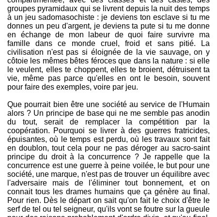
groupes pyramidaux qui se livrent depuis la nuit des temps
à un jeu sadomasochiste : je deviens ton esclave si tu me
donnes un peu d'argent, je deviens ta pute si tu me donne
en échange de mon labeur de quoi faire survivre ma
famille dans ce monde cruel, froid et sans pitié. La
civilisation n'est pas si éloignée de la vie sauvage, on y
côtoie les mêmes bêtes féroces que dans la nature : si elle
le veulent, elles te choppent, elles te broient, détruisent ta
vie, même pas parce qu'elles en ont le besoin, souvent
pour faire des exemples, voire par jeu.
Que pourrait bien être une société au service de l'Humain
alors ? Un principe de base qui ne me semble pas anodin
du tout, serait de remplacer la compétition par la
coopération. Pourquoi se livrer à des guerres fratricides,
épuisantes, où le temps est perdu, où les travaux sont fait
en doublon, tout cela pour ne pas déroger au sacro-saint
principe du droit à la concurrence ? Je rappelle que la
concurrence est une guerre à peine voilée, le but pour une
société, une marque, n'est pas de trouver un équilibre avec
l'adversaire mais de l'éliminer tout bonnement, et on
connait tous les drames humains que ça génère au final.
Pour rien. Dès le départ on sait qu'on fait le choix d'être le
serf de tel ou tel seigneur, qu'ils vont se foutre sur la gueule