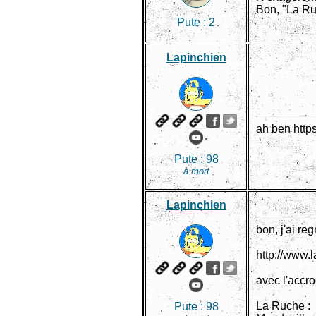
Bon, "La Ruc
Pute :
2
Lapinchien
ah ben htt
Pute :
98
à mort
Lapinchien
bon, j'ai re
http://www.l
avec l'accro
La Ruche :
Pute :
98