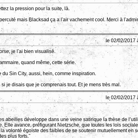
ez la pression pour la suite, là.
percuté mais Blacksad ça a l'air vachement cool. Merci à l'admi
le 02/02/2017 
e, je l'ai bien visualisé.
mammaire, quand même, cette série.
 du Sin City, aussi, hein, comme inspiration.
 si je disais que je comprenais tout. Et je mens très mal.
le 02/02/2017 
:
s abeilles développe dans une veine satirique la thèse de l’util
. Elle avance, préfigurant Nietzsche, que toutes les lois social
 la volonté égoïste des faibles de se soutenir mutuellement en s
es plus forts."