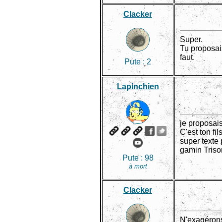
Clacker
Super.
Tu proposai
faut.
Pute :
2
Lapinchien
je proposais
C'est ton fil
super texte 
gamin Trisom
Pute :
98
à mort
Clacker
N'exagérons