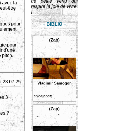
de petite vertu qui
n avec la
respire la joie de vivre.
eut-être
]
tiques pour
= BIBLIO =
eulement
(Zap)
ogie pour
ir d'une
 pitch.
à 23:07:25
Vladimir Samogon
les 3
20/03/2025
(Zap)
tes ?