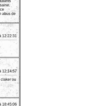
mutants
saine.
ice
un abus de
à 12:22:31
à 12:14:57
 claker ou
à 18:45:06