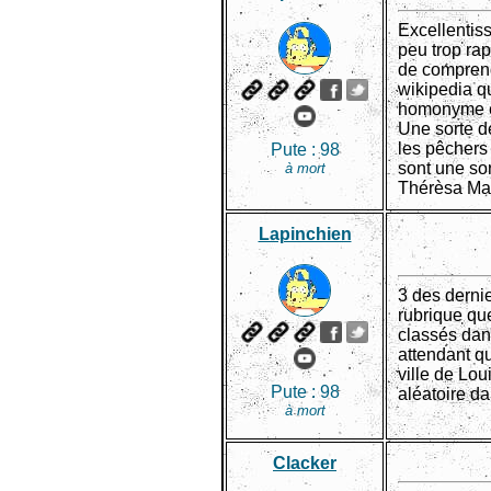
Excellentiss
peu trop rap
de comprendr
wikipedia q
homonyme et 
Une sorte de
les pêchers 
Pute :
98
sont une sor
à mort
Thérèsa May 
Lapinchien
3 des derni
rubrique que
classés dan
attendant qu
ville de Lo
Pute :
98
aléatoire da
à mort
Clacker