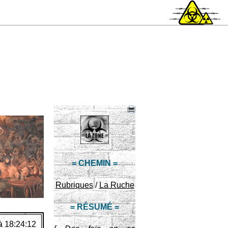
= CHEMIN =
Rubriques
/
La Ruche
= RÉSUMÉ =
à 18:24:12