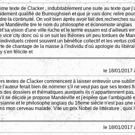
ime texte de Clacker , indubitablement une suite au texte que j'
idement qualifié de Burroughsien et que je vais donc relire pou
e la continuité. On voit bien après avoir fait des recherches su
ue Mandeville tire le nom du philosophe et économiste anglais
sa vision d'une ville ruche et le terme essaim est d'ailleurs e
 vice city donc où si on suit les théories un peu tordues de Man
individuels créent souvent un bénéfice collectif et les vertus col
te de chantage de la masse à l'individu d'où apologie du libéra
s'en félicite et
le 18/01/2017 
ers textes de Clacker commencent à laisser entrevoir une subli
 l'auteur ferait bien de nommer s'il ne veut pas que ses textes f
s des dossiers et thématiques auxquels ils n'appartiennent pas
'il se décide je propose Mandeville et j'espère que l'ambiguité e
uisianne et le philosophe anglais du 18eme siècle n'est pas une
ns mon cerveau malade. Vite un prix Nobel de littérature , quoi !
le 18/01/2017 