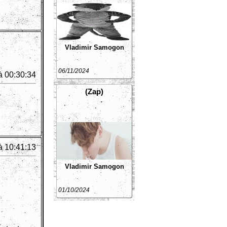
Vladimir Samogon
06/11/2024
à 00:30:34
(Zap)
à 10:41:13
Vladimir Samogon
01/10/2024