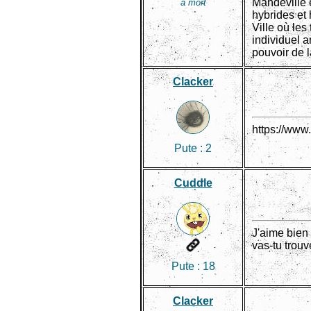
Mandeville e
à mort
hybrides et
Ville où le
individuel a
pouvoir de 
Clacker
https://ww
Pute :
2
Cuddle
J'aime bien
vas-tu trouv
Pute :
18
Clacker