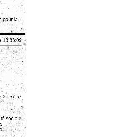
n pour la
à 13:33:09
à 21:57:57
ité sociale
es
e