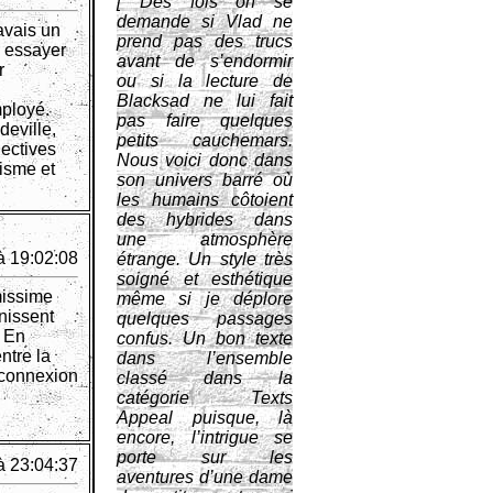
[ Des fois on se
demande si Vlad ne
avais un
prend pas des trucs
r essayer
avant de s’endormir
r
ou si la lecture de
Blacksad ne lui fait
mployé.
pas faire quelques
deville,
petits cauchemars.
lectives
Nous voici donc dans
lisme et
son univers barré où
les humains côtoient
des hybrides dans
une atmosphère
à 19:02:08
étrange. Un style très
soigné et esthétique
missime
même si je déplore
inissent
quelques passages
. En
confus. Un bon texte
ntre la
dans l’ensemble
 connexion
classé dans la
catégorie Texts
Appeal puisque, là
encore, l’intrigue se
porte sur les
à 23:04:37
aventures d’une dame