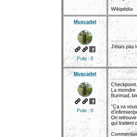
Wikipédia
Muscadet
J'étais pas 
Pute :
0
Muscadet
Checkpoint.
La moindre l
Burimad, bi
"Ça va vous 
Pute :
0
d'infirmier/
On retrouve 
qui traitent
Commentair