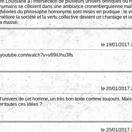
n Louisiane à l'intersection de plusieurs univers oniriques où 
 humains se côtoient dans une ambiance cronenberguienne mal
s théories du philosophe homonyme sont mises en pratique : le v
méliore la société et la vertu collective devient un chantage et 
la masse.
le 19/01/2017 
w.youtube.com/watch?v=v89iUhu3Ifs
le 20/01/2017 
 l'univers de cet homme, un très bon texte comme toujours. Mais
er toutes ces idées ?
le 20/01/2017 