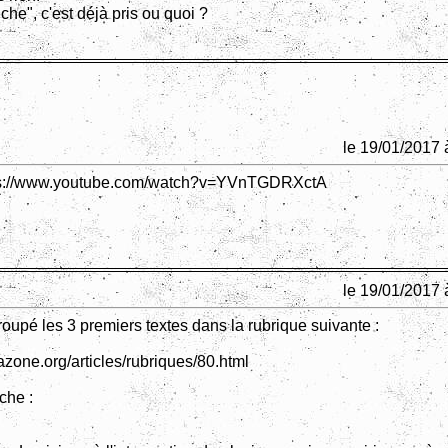
he", c'est déjà pris ou quoi ?
le 19/01/2017 
ps://www.youtube.com/watch?v=YVnTGDRXctA
le 19/01/2017 
groupé les 3 premiers textes dans la rubrique suivante :
azone.org/articles/rubriques/80.html
che :