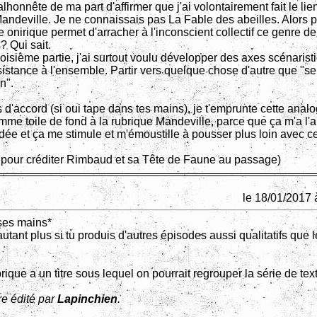
lhonnête de ma part d'affirmer que j'ai volontairement fait le lie
andeville. Je ne connaissais pas La Fable des abeilles. Alors p
re onirique permet d'arracher à l'inconscient collectif ce genre de
? Qui sait.
roisième partie, j'ai surtout voulu développer des axes scénaris
istance à l'ensemble. Partir vers quelque chose d'autre que "s
n".
s d'accord (si oui tape dans tes mains), je t'emprunte cette anal
omme toile de fond à la rubrique Mandeville, parce que ça m'a l'a
dée et ça me stimule et m'émoustille à pousser plus loin avec ce
te pour créditer Rimbaud et sa Tête de Faune au passage)
le 18/01/2017 
ses mains*
autant plus si tu produis d'autres épisodes aussi qualitatifs que 
brique a un titre sous lequel on pourrait regrouper la série de tex
e édité par
Lapinchien
.