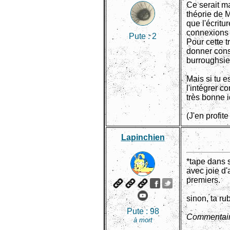
Ce serait ma
théorie de M
que l'écritu
connexions 
Pute :
2
Pour cette t
donner cons
burroughsie
Mais si tu e
l'intégrer c
très bonne i
(J'en profi
Lapinchien
*tape dans 
avec joie d'
premiers.
sinon, ta ru
Pute :
98
Commentair
à mort