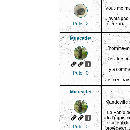
Vous me mett
J'avais pas 
Pute :
2
référence.
Muscadet
L'homme-mors
C'est très 
Il y a comme
Pute :
0
Je mentirais
Muscadet
Mandeville 
"La Fable de
de l’égoïsme
résultent de
Pute :
0
protégeant d