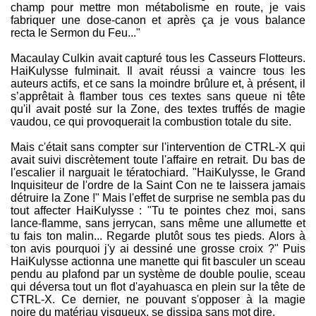
champ pour mettre mon métabolisme en route, je vais
fabriquer une dose-canon et après ça je vous balance
recta le Sermon du Feu..."
Macaulay Culkin avait capturé tous les Casseurs Flotteurs.
HaiKulysse fulminait. Il avait réussi a vaincre tous les
auteurs actifs, et ce sans la moindre brûlure et, à présent, il
s’apprêtait à flamber tous ces textes sans queue ni tête
qu'il avait posté sur la Zone, des textes truffés de magie
vaudou, ce qui provoquerait la combustion totale du site.
Mais c'était sans compter sur l'intervention de CTRL-X qui
avait suivi discrètement toute l'affaire en retrait. Du bas de
l'escalier il narguait le tératochiard. "HaiKulysse, le Grand
Inquisiteur de l'ordre de la Saint Con ne te laissera jamais
détruire la Zone !" Mais l'effet de surprise ne sembla pas du
tout affecter HaiKulysse : "Tu te pointes chez moi, sans
lance-flamme, sans jerrycan, sans même une allumette et
tu fais ton malin... Regarde plutôt sous tes pieds. Alors à
ton avis pourquoi j'y ai dessiné une grosse croix ?" Puis
HaiKulysse actionna une manette qui fit basculer un sceau
pendu au plafond par un système de double poulie, sceau
qui déversa tout un flot d'ayahuasca en plein sur la tête de
CTRL-X. Ce dernier, ne pouvant s'opposer à la magie
noire du matériau visqueux, se dissipa sans mot dire.