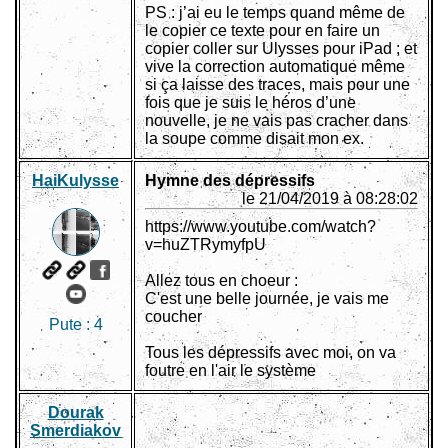
PS : j’ai eu le temps quand même de
le copier ce texte pour en faire un
copier coller sur Ulysses pour iPad ; et
vive la correction automatique même
si ça laisse des traces, mais pour une
fois que je suis le héros d’une
nouvelle, je ne vais pas cracher dans
la soupe comme disait mon ex.
HaiKulysse
Hymne des dépressifs
le 21/04/2019 à 08:28:02
https://www.youtube.com/watch?
v=huZTRymyfpU
Allez tous en choeur :
C'est une belle journée, je vais me
coucher
Pute :
4
Tous les dépressifs avec moi, on va
foutre en l'air le système
Dourak
Smerdiakov