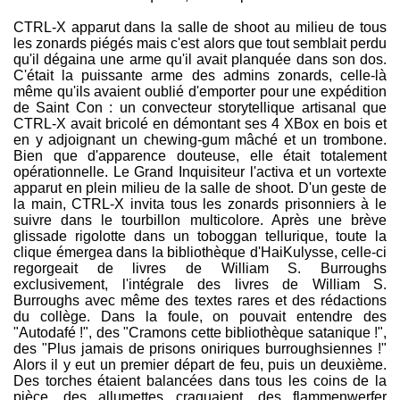
CTRL-X apparut dans la salle de shoot au milieu de tous
les zonards piégés mais c'est alors que tout semblait perdu
qu'il dégaina une arme qu'il avait planquée dans son dos.
C'était la puissante arme des admins zonards, celle-là
même qu'ils avaient oublié d'emporter pour une expédition
de Saint Con : un convecteur storytellique artisanal que
CTRL-X avait bricolé en démontant ses 4 XBox en bois et
en y adjoignant un chewing-gum mâché et un trombone.
Bien que d'apparence douteuse, elle était totalement
opérationnelle. Le Grand Inquisiteur l'activa et un vortexte
apparut en plein milieu de la salle de shoot. D'un geste de
la main, CTRL-X invita tous les zonards prisonniers à le
suivre dans le tourbillon multicolore. Après une brève
glissade rigolotte dans un toboggan tellurique, toute la
clique émergea dans la bibliothèque d'HaiKulysse, celle-ci
regorgeait de livres de William S. Burroughs
exclusivement, l'intégrale des livres de William S.
Burroughs avec même des textes rares et des rédactions
du collège. Dans la foule, on pouvait entendre des
"Autodafé !", des "Cramons cette bibliothèque satanique !",
des "Plus jamais de prisons oniriques burroughsiennes !"
Alors il y eut un premier départ de feu, puis un deuxième.
Des torches étaient balancées dans tous les coins de la
pièce, des allumettes craquaient, des flammenwerfer