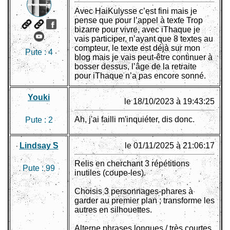
Avec HaiKulysse c’est fini mais je
pense que pour l’appel à texte Trop
bizarre pour vivre, avec iThaque je
vais participer, n’ayant que 8 textes au
compteur, le texte est déjà sur mon
Pute :
4
blog mais je vais peut-être continuer à
bosser dessus, l’âge de la retraite
pour iThaque n’a pas encore sonné.
Youki
le 18/10/2023 à 19:43:25
Ah, j'ai failli m'inquiéter, dis donc.
Pute :
2
Lindsay S
le 01/11/2025 à 21:06:17
Relis en cherchant 3 répétitions
Pute :
99
inutiles (coupe-les).
Choisis 3 personnages-phares à
garder au premier plan ; transforme les
autres en silhouettes.
Alterne phrases longues / très courtes