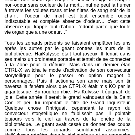
non-odeur sans couleur de la mort… nul ne peut la humer
à travers les volutes roses et les filtres de sang noir de la
chair… l’odeur de mort est tout ensemble odeur
indiscutable et complète absence d’odeur… c’est cette
absence qui frappe tout d’abord l’odorat parce que toute
vie organique a une odeur…"
Tous les zonards présents se faisaient emplâtrer les uns
après les autres par le géant contres les murs de la
bibliothèque. HaiKulysse était tout joyeux. Il tenait dans
ses mains un ordinateur portable et tentait de se connecter
à la Zone pour la détruire. Mais dans un dernier élan
CTRL-X switcha le mode d'activation de son convecteur
storytellique pour le passer en option magnet à
personnages. Puis il actionna son arme mais son tir
traversa la fenêtre alors que CTRL-X était mis KO par le
gigantesque Burroughzombie. HaiKulysse trépignait de
joie. Cette année il serait le grand vainqueur de la Saint
Con et peu lui importait le titre de Grand Inquisiteur.
Quelque chose l’intriguait cependant le rayon du
convecteur storytellique ne faiblissait pas. Il pointait
toujours vers le ciel au travers de la fenêtre de la
bibliothèque. Le géant avait cessé de donner des coups
comme tous les zonards semblaient assommés.