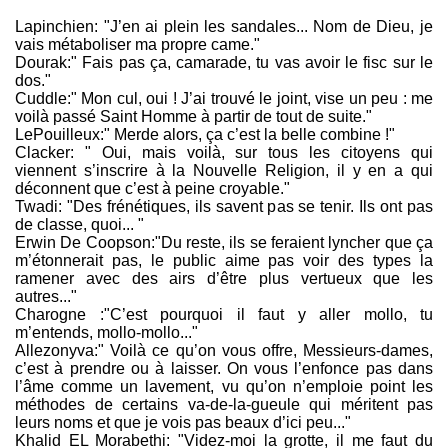
Lapinchien: "J’en ai plein les sandales... Nom de Dieu, je
vais métaboliser ma propre came."
Dourak:" Fais pas ça, camarade, tu vas avoir le fisc sur le
dos."
Cuddle:" Mon cul, oui ! J’ai trouvé le joint, vise un peu : me
voilà passé Saint Homme à partir de tout de suite."
LePouilleux:" Merde alors, ça c’est la belle combine !"
Clacker: " Oui, mais voilà, sur tous les citoyens qui
viennent s’inscrire à la Nouvelle Religion, il y en a qui
déconnent que c’est à peine croyable."
Twadi: "Des frénétiques, ils savent pas se tenir. Ils ont pas
de classe, quoi... "
Erwin De Coopson:"Du reste, ils se feraient lyncher que ça
m’étonnerait pas, le public aime pas voir des types la
ramener avec des airs d’être plus vertueux que les
autres..."
Charogne :"C’est pourquoi il faut y aller mollo, tu
m’entends, mollo-mollo..."
Allezonyva:" Voilà ce qu’on vous offre, Messieurs-dames,
c’est à prendre ou à laisser. On vous l’enfonce pas dans
l’âme comme un lavement, vu qu’on n’emploie point les
méthodes de certains va-de-la-gueule qui méritent pas
leurs noms et que je vois pas beaux d’ici peu..."
Khalid EL Morabethi: "Videz-moi la grotte, il me faut du