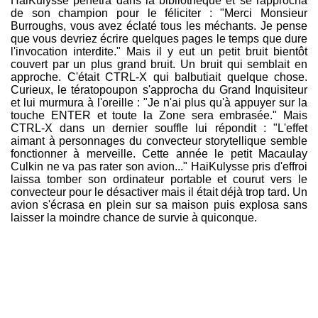
HaiKulysse pénétra dans la bibliothèque et se rapprocha
de son champion pour le féliciter : "Merci Monsieur
Burroughs, vous avez éclaté tous les méchants. Je pense
que vous devriez écrire quelques pages le temps que dure
l'invocation interdite." Mais il y eut un petit bruit bientôt
couvert par un plus grand bruit. Un bruit qui semblait en
approche. C'était CTRL-X qui balbutiait quelque chose.
Curieux, le tératopoupon s'approcha du Grand Inquisiteur
et lui murmura à l'oreille : "Je n'ai plus qu'à appuyer sur la
touche ENTER et toute la Zone sera embrasée." Mais
CTRL-X dans un dernier souffle lui répondit : "L'effet
aimant à personnages du convecteur storytellique semble
fonctionner à merveille. Cette année le petit Macaulay
Culkin ne va pas rater son avion..." HaiKulysse pris d'effroi
laissa tomber son ordinateur portable et courut vers le
convecteur pour le désactiver mais il était déjà trop tard. Un
avion s'écrasa en plein sur sa maison puis explosa sans
laisser la moindre chance de survie à quiconque.