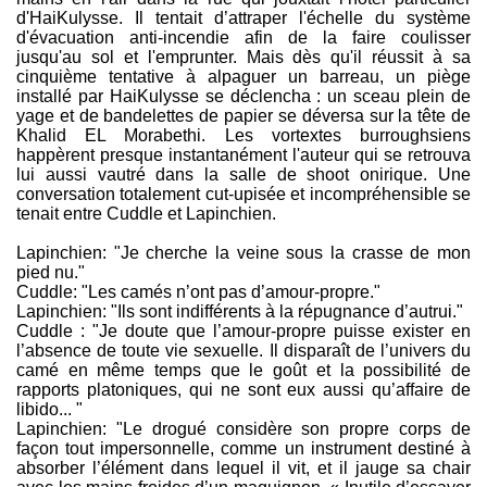
d'HaiKulysse. Il tentait d’attraper l'échelle du système
d'évacuation anti-incendie afin de la faire coulisser
jusqu'au sol et l'emprunter. Mais dès qu'il réussit à sa
cinquième tentative à alpaguer un barreau, un piège
installé par HaiKulysse se déclencha : un sceau plein de
yage et de bandelettes de papier se déversa sur la tête de
Khalid EL Morabethi. Les vortextes burroughsiens
happèrent presque instantanément l'auteur qui se retrouva
lui aussi vautré dans la salle de shoot onirique. Une
conversation totalement cut-upisée et incompréhensible se
tenait entre Cuddle et Lapinchien.
Lapinchien: "Je cherche la veine sous la crasse de mon
pied nu."
Cuddle: "Les camés n’ont pas d’amour-propre."
Lapinchien: "Ils sont indifférents à la répugnance d’autrui."
Cuddle : "Je doute que l’amour-propre puisse exister en
l’absence de toute vie sexuelle. Il disparaît de l’univers du
camé en même temps que le goût et la possibilité de
rapports platoniques, qui ne sont eux aussi qu’affaire de
libido... "
Lapinchien: "Le drogué considère son propre corps de
façon tout impersonnelle, comme un instrument destiné à
absorber l’élément dans lequel il vit, et il jauge sa chair