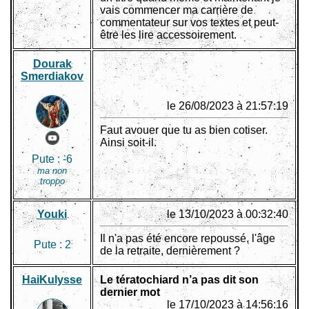
vais commencer ma carrière de
commentateur sur vos textes et peut-
être les lire accessoirement.
Dourak
Smerdiakov
le 26/08/2023 à 21:57:19
Faut avouer que tu as bien cotiser.
Ainsi soit-il.
Pute :
-6
ma non
troppo
Youki
le 13/10/2023 à 00:32:40
Il n'a pas été encore repoussé, l'âge
Pute :
2
de la retraite, dernièrement ?
HaiKulysse
Le tératochiard n’a pas dit son
dernier mot
le 17/10/2023 à 14:56:16