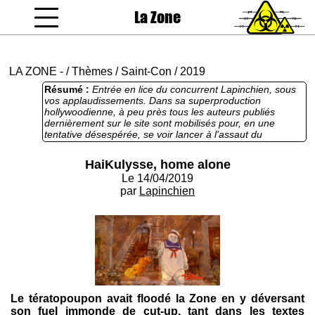
La Zone
coucou gamin
LA ZONE
-
/
Thèmes
/
Saint-Con
/
2019
Résumé :
Entrée en lice du concurrent Lapinchien, sous
vos applaudissements. Dans sa superproduction
hollywoodienne, à peu près tous les auteurs publiés
dernièrement sur le site sont mobilisés pour, en une
tentative désespérée, se voir lancer à l'assaut du
tératopoupon HaykUlysse, dont les sombres desseins
envers la Zone sont ici révélés au grand jour. Lapinchien
HaiKulysse, home alone
n'hésite pas à retourner ses propres armes contre
Le 14/04/2019
l'ennemi et parsème son texte de citations de Burroughs.
Par ailleurs, qu'on ne s'y trompe pas : s'il prétend "cut-
par
Lapinchien
upiser" les scénarios de "Maman, j'ai raté l'avion" 1 et 2,
rajeunissant d'une décennie ses références, ce sont bien
avant tout les ombres de Ghost Buster et Retour vers le
Futur qui planent sur les nœuds dramatiques de ce texte.
Le tératopoupon avait floodé la Zone en y déversant
son fuel immonde de cut-up, tant dans les textes