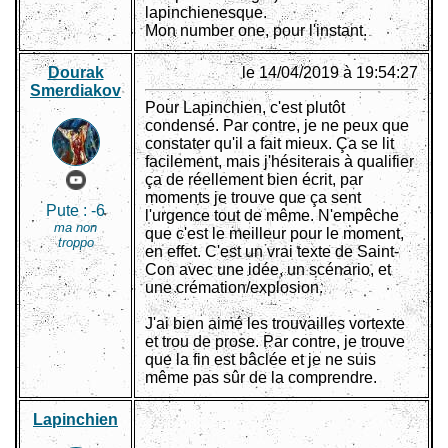
lapinchienesque.
Mon number one, pour l'instant.
Dourak
le 14/04/2019 à 19:54:27
Smerdiakov
Pour Lapinchien, c'est plutôt
condensé. Par contre, je ne peux que
constater qu'il a fait mieux. Ça se lit
facilement, mais j'hésiterais à qualifier
ça de réellement bien écrit, par
moments je trouve que ça sent
Pute :
-6
l'urgence tout de même. N'empêche
ma non
que c'est le meilleur pour le moment,
troppo
en effet. C'est un vrai texte de Saint-
Con avec une idée, un scénario, et
une crémation/explosion.
J'ai bien aimé les trouvailles vortexte
et trou de prose. Par contre, je trouve
que la fin est bâclée et je ne suis
même pas sûr de la comprendre.
Lapinchien