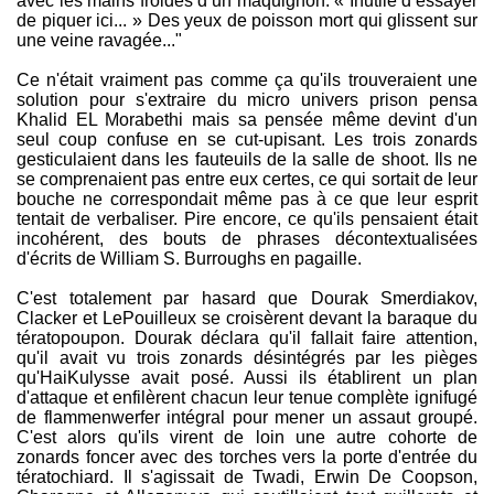
avec les mains froides d’un maquignon. « Inutile d’essayer
de piquer ici... » Des yeux de poisson mort qui glissent sur
une veine ravagée..."
Ce n'était vraiment pas comme ça qu'ils trouveraient une
solution pour s'extraire du micro univers prison pensa
Khalid EL Morabethi mais sa pensée même devint d'un
seul coup confuse en se cut-upisant. Les trois zonards
gesticulaient dans les fauteuils de la salle de shoot. Ils ne
se comprenaient pas entre eux certes, ce qui sortait de leur
bouche ne correspondait même pas à ce que leur esprit
tentait de verbaliser. Pire encore, ce qu'ils pensaient était
incohérent, des bouts de phrases décontextualisées
d'écrits de William S. Burroughs en pagaille.
C'est totalement par hasard que Dourak Smerdiakov,
Clacker et LePouilleux se croisèrent devant la baraque du
tératopoupon. Dourak déclara qu'il fallait faire attention,
qu'il avait vu trois zonards désintégrés par les pièges
qu'HaiKulysse avait posé. Aussi ils établirent un plan
d'attaque et enfilèrent chacun leur tenue complète ignifugé
de flammenwerfer intégral pour mener un assaut groupé.
C'est alors qu'ils virent de loin une autre cohorte de
zonards foncer avec des torches vers la porte d'entrée du
tératochiard. Il s'agissait de Twadi, Erwin De Coopson,