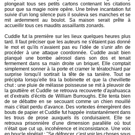
plongeait tous ses petits cartons contenant les citations
pour que sa magie noire opère. Une brève incantation fut
suivie d'un long silence puis il souleva ses manches et se
mit ardemment au boulot. Sa maison serait prête à
accueillir tous ces maudits assaillants zonards.
Cuddle fut la première sur les lieux quelques heures plus
tard. Il faut préciser que les auteurs ne s'étaient pas donné
le mot et qu'ils n'avaient pas eu l'idée de s'unir afin de
procéder à une attaque coordonnée. Cuddle avait bien
planqué une bombe aérosol dans son dos et tenait
fermement dans sa main droite un briquet. Elle comptait
simplement sonner à la porte et cramer le tératochiard par
surprise lorsqu'il sortirait la tête de sa tanière. Tout se
précipita lorsqu'elle tira la bobinette et que la chevillette
chut : une pluie de mélasse poisseuse se mit à pleuvoir de
la gouttière et Cuddle se retrouva recouverte d'ayahuasca
et d'extraits d'écrits de William Burroughs. Elle tenta bien
de se débattre en se secouant comme un chien mouillé
mais c'était perdu d'avance. Des vortextes émergèrent des
bouts de papier et Cuddle fut happée instantanément dans
les trous de prose auxquels ils conduisaient. Elle se
retrouva prisonnière d'une dimension parallèle où tout
n'était que cut up, incohérence et inconsistance. Une voix
en boucle répétait : "Se défoncer, c'est voir les choses sous