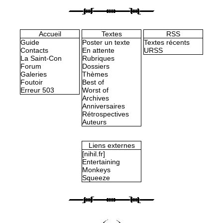
Accueil
Textes
RSS
Guide
Poster un texte
Textes récents
Contacts
En attente
URSS
La Saint-Con
Rubriques
Forum
Dossiers
Galeries
Thèmes
Foutoir
Best of
Erreur 503
Worst of
Archives
Anniversaires
Rétrospectives
Auteurs
Liens externes
[nihil.fr]
Entertaining
Monkeys
Squeeze