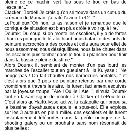
pleine de ce machin vert fluo sous le trou en bas de
l'escalier..."
Clacker:"Bordel! Je crois qu'on se trouve dans un cut-up du
scénario de Maman, j'ai raté l'avion 1 et 2..."
LePouilleux:"Oh non, tu as raison et je remarque que le
comique de situation est bien plus drôle à voir qu'à lire."
Dourak:"Du coup, si on monte les escaliers, il y a de fortes
chances pour que le tératochiard nous balance des pots de
peinture accrochés à des cordes et cela aura pour effet de
nous assommer, nous déséquilibrer, nous faire chuter dans
les escaliers puis tomber dans le trou du plancher pour finir
dans la bassine pleine de slime."
Alors Dourak fit semblant de monter d'un pas lourd les
marches de l'escalier tout en gueulant à HaiKulysse : "Ne
bouge pas ! On fait chauffer nos barbecues portatifs..." et
c'est alors que 3 pots de peinture retenus par une corde
vrombirent à travers les airs. Ils furent facilement esquivés
par la joyeuse troupe. "Aïe ! Ouille ! Aïe !", simula Dourak
tout en faisant signe de monter à Clacker et LePouilleux.
C'est alors qu'HaiKulysse activa la catapulte qui propulsa
la bassine d'ayahuasca depuis le sous-sol. Elle explosa
sur les 3 auteurs en plein milieu des escaliers et ils furent
instantanément téléportés dans la geôle onirique de la
shooting galery ou un brouhaha sans nom résonnait de
plus belles :