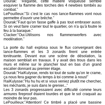
Dourak: "Regarde, cette matière visqueuse semble
esquiver la flamme des torches des 4 newbies tombés au
combat."
LePouilleux:"Si c'est le cas nos lance-flammes vont nous
permettre d'ouvrir une brèche."
Dourak:"Faut qu'on fasse gaffe à pas tout embraser aussi.
Si on veut faire cramer tout le quartier, on n'a qu'à foutre le
feu à la baraque."
Clacker:"Oui.Utilisons nos flammenwerfers avec
modération."
La porte du hall explosa sous le flux convergeant des
lance-flammes et les 3 zonards firent une entrée
tonitruante. Devant eux une scène de désolation, la
maison semblait en travaux. Il y avait des trous dans les
murs et même sur le plancher tout en bas d'un grand
escalier donnant au premier étage.
Dourak:"HaiKulysse, rends toi tout de suite qu'on te crame,
ça nous fera gagner du temps à toi comme à nous!"
HaiKulysse:"Hu hu hu et si vous veniez plutôt me chercher,
les méchants, je suis dans le grenier..."
Les 3 zonards progressaient avec difficulté comme leurs
armures fireproof étaient lourdes et que le sol craquait au
moindre de leur pas.
LePouilleux:"Attention! Ce timbré a placé une bassine