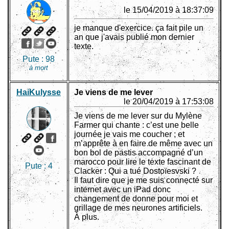
le 15/04/2019 à 18:37:09
je manque d'exercice. ça fait pile un
an que j'avais publié mon dernier
texte.
Pute :
98
à mort
HaiKulysse
Je viens de me lever
le 20/04/2019 à 17:53:08
Je viens de me lever sur du Mylène
Farmer qui chante : c’est une belle
journée je vais me coucher ; et
m’apprête à en faire de même avec un
bon bol de pastis accompagné d’un
marocco pour lire le texte fascinant de
Pute :
4
Clacker : Qui a tué Dostoïesvski ?
Il faut dire que je me suis connecté sur
internet avec un iPad donc
changement de donne pour moi et
grillage de mes neurones artificiels.
À plus.