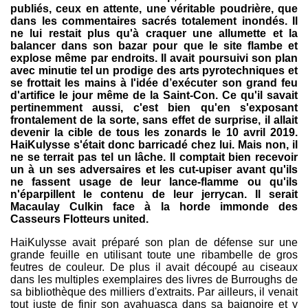
publiés, ceux en attente, une véritable poudrière, que
dans les commentaires sacrés totalement inondés. Il
ne lui restait plus qu'à craquer une allumette et la
balancer dans son bazar pour que le site flambe et
explose même par endroits. Il avait poursuivi son plan
avec minutie tel un prodige des arts pyrotechniques et
se frottait les mains à l'idée d’exécuter son grand feu
d'artifice le jour même de la Saint-Con. Ce qu'il savait
pertinemment aussi, c'est bien qu'en s'exposant
frontalement de la sorte, sans effet de surprise, il allait
devenir la cible de tous les zonards le 10 avril 2019.
HaiKulysse s'était donc barricadé chez lui. Mais non, il
ne se terrait pas tel un lâche. Il comptait bien recevoir
un à un ses adversaires et les cut-upiser avant qu'ils
ne fassent usage de leur lance-flamme ou qu'ils
n'éparpillent le contenu de leur jerrycan. Il serait
Macaulay Culkin face à la horde immonde des
Casseurs Flotteurs united.
HaiKulysse avait préparé son plan de défense sur une
grande feuille en utilisant toute une ribambelle de gros
feutres de couleur. De plus il avait découpé au ciseaux
dans les multiples exemplaires des livres de Burroughs de
sa bibliothèque des milliers d'extraits. Par ailleurs, il venait
tout juste de finir son ayahuasca dans sa baignoire et y