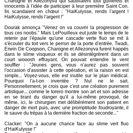
Charogne et Allezonyva qui sautillaient tout guillerets et
innocents à l'idée de participer à leur première Saint Con.
Ils scandaient en chœur : "HaiKulysse, rends l'argent !
HaiKulysse, rends l'argent !"
Dourak annonça "Venez on va couvrir la progression de
tous ces noobs." Mais LePouilleux eut juste le temps de le
retenir par l'épaule qu'une cascade verte fluo se mit à
s'écouler du toit vers le perron de la porte d'entrée. Twadi,
Erwin De Coopson, Charogne et Allezonyva furent happés
dans le slime visqueux et ils se désintégrèrent dans un
court wooosh effrayant. On pouvait entendre le vent
souffler : "Jeunes gens, vous n'aurez pas souvent
l'occasion d'assister à cette opération, et la raison en est
simple... Voyez-vous, elle est inutile sur le plan médical.
Pourquoi l'a-t-on inventée ? Nul ne le sait.
Personnellement, je crois que c'est une création purement
artistique... comme le torero montre son art et son adresse
en se tirant du danger qu'il a lui-même provoqué, de
même, ici, le chirurgien met délibérément son patient en
danger de mort puis, avec une promptitude foudroyante, il
le sauve du trépas à la dernière fraction de seconde..."
Clacker: "On a aucune chance face au slime vert fluo
d'HaiKulysse !"