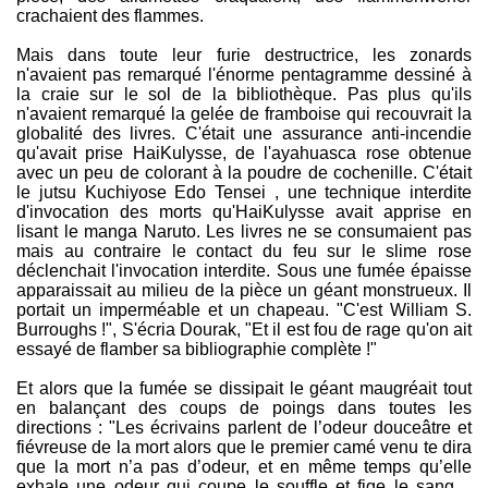
crachaient des flammes.
Mais dans toute leur furie destructrice, les zonards
n'avaient pas remarqué l'énorme pentagramme dessiné à
la craie sur le sol de la bibliothèque. Pas plus qu'ils
n'avaient remarqué la gelée de framboise qui recouvrait la
globalité des livres. C'était une assurance anti-incendie
qu'avait prise HaiKulysse, de l'ayahuasca rose obtenue
avec un peu de colorant à la poudre de cochenille. C'était
le jutsu Kuchiyose Edo Tensei , une technique interdite
d'invocation des morts qu'HaiKulysse avait apprise en
lisant le manga Naruto. Les livres ne se consumaient pas
mais au contraire le contact du feu sur le slime rose
déclenchait l'invocation interdite. Sous une fumée épaisse
apparaissait au milieu de la pièce un géant monstrueux. Il
portait un imperméable et un chapeau. "C'est William S.
Burroughs !", S'écria Dourak, "Et il est fou de rage qu'on ait
essayé de flamber sa bibliographie complète !"
Et alors que la fumée se dissipait le géant maugréait tout
en balançant des coups de poings dans toutes les
directions : "Les écrivains parlent de l’odeur douceâtre et
fiévreuse de la mort alors que le premier camé venu te dira
que la mort n’a pas d’odeur, et en même temps qu’elle
exhale une odeur qui coupe le souffle et fige le sang…