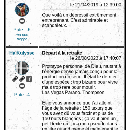
le 21/04/2019 à 12:39:00
Que voilà un dépressif extrêmement
entreprenant. C'est admirable et
scandaleux.
Pute :
-6
ma non
troppo
HaiKulysse
Départ à la retraite
le 26/08/2023 à 17:40:07
Prototype personnel de Dieu, mutant à
l'énergie dense jamais conçu pour la
production en série. Il était le dernier
d'une espèce : trop bizarre pour vivre
mais trop rare pour mourir.
Las Vegas Parano. Thompson.
Pute :
4
Et je vous annonce que j’ai atteint
l’âge de la retraite : 150 textes que
vous avez dû vous farcir et plus de
150 nuits blanches ; ça vaut bien un
petit texte où il y a mon pseudo dans
un titre quand même et maintenant je