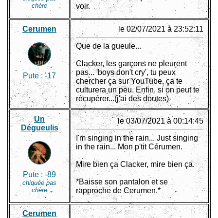
chère
voir.
Cerumen
le 02/07/2021 à 23:52:11
Que de la gueule...
Clacker, les garçons ne pleurent
pas... 'boys don't cry', tu peux
Pute :
-17
chercher ça sur YouTube, ça te
culturera un peu. Enfin, si on peut te
récupérer...(j'ai des doutes)
Un
le 03/07/2021 à 00:14:45
Dégueulis
I'm singing in the rain... Just singing
in the rain... Mon p'tit Cérumen.
Mire bien ça Clacker, mire bien ça.
Pute :
-89
*Baisse son pantalon et se
chiquée pas
chère
rapproche de Cerumen.*
Cerumen