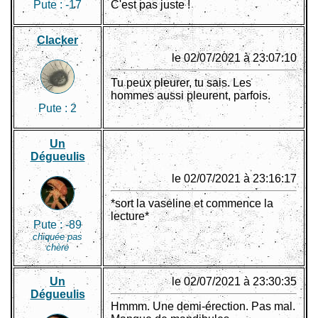
Pute :
-17
C'est pas juste !
Clacker
le 02/07/2021 à 23:07:10
Tu peux pleurer, tu sais. Les
hommes aussi pleurent, parfois.
Pute :
2
Un
Dégueulis
le 02/07/2021 à 23:16:17
*sort la vaseline et commence la
lecture*
Pute :
-89
chiquée pas
chère
Un
le 02/07/2021 à 23:30:35
Dégueulis
Hmmm. Une demi-érection. Pas mal.