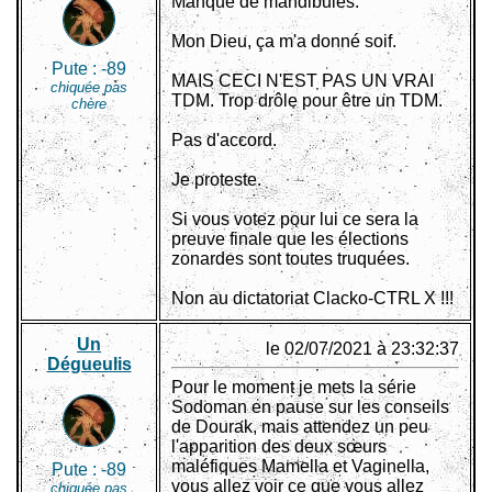
Manque de mandibules.
Mon Dieu, ça m'a donné soif.
Pute :
-89
MAIS CECI N'EST PAS UN VRAI
chiquée pas
TDM. Trop drôle pour être un TDM.
chère
Pas d'accord.
Je proteste.
Si vous votez pour lui ce sera la
preuve finale que les élections
zonardes sont toutes truquées.
Non au dictatoriat Clacko-CTRL X !!!
Un
le 02/07/2021 à 23:32:37
Dégueulis
Pour le moment je mets la série
Sodoman en pause sur les conseils
de Dourak, mais attendez un peu
l'apparition des deux sœurs
maléfiques Mamella et Vaginella,
Pute :
-89
vous allez voir ce que vous allez
chiquée pas