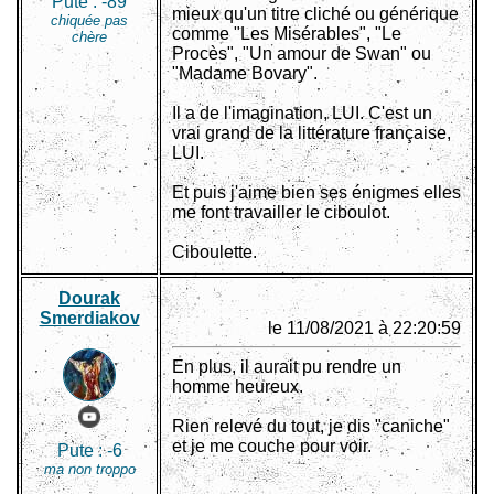
Pute :
-89
mieux qu'un titre cliché ou générique
chiquée pas
comme "Les Misérables", "Le
chère
Procès", "Un amour de Swan" ou
"Madame Bovary".
Il a de l'imagination, LUI. C'est un
vrai grand de la littérature française,
LUI.
Et puis j'aime bien ses énigmes elles
me font travailler le ciboulot.
Ciboulette.
Dourak
Smerdiakov
le 11/08/2021 à 22:20:59
En plus, il aurait pu rendre un
homme heureux.
Rien relevé du tout, je dis "caniche"
et je me couche pour voir.
Pute :
-6
ma non troppo