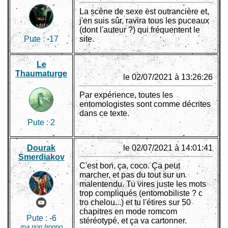
La scène de sexe est outrancière et,
j'en suis sûr, ravira tous les puceaux
(dont l'auteur ?) qui fréquentent le
Pute :
-17
site.
Le
Thaumaturge
le 02/07/2021 à 13:26:26
Par expérience, toutes les
entomologistes sont comme décrites
dans ce texte.
Pute :
2
Dourak
le 02/07/2021 à 14:01:41
Smerdiakov
C'est bon, ça, coco. Ça peut
marcher, et pas du tout sur un
malentendu. Tu vires juste les mots
trop compliqués (entomobiliste ? c
tro chelou...) et tu l'étires sur 50
chapitres en mode romcom
Pute :
-6
stéréotypé, et ça va cartonner.
ma non troppo