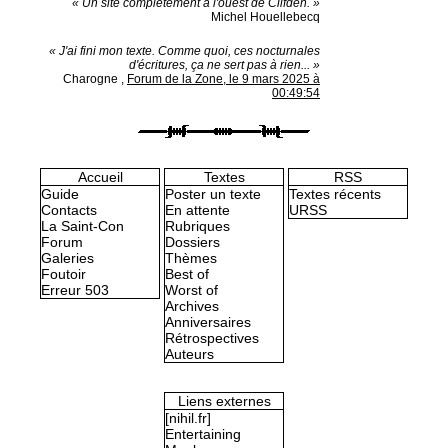
« Un site complètement à l'ouest de Clifden. »
Michel Houellebecq
« J'ai fini mon texte. Comme quoi, ces nocturnales
d'écritures, ça ne sert pas à rien... »
Charogne
,
Forum de la Zone, le 9 mars 2025 à
00:49:54
Accueil
Textes
RSS
Guide
Poster un texte
Textes récents
Contacts
En attente
URSS
La Saint-Con
Rubriques
Forum
Dossiers
Galeries
Thèmes
Foutoir
Best of
Erreur 503
Worst of
Archives
Anniversaires
Rétrospectives
Auteurs
Liens externes
[nihil.fr]
Entertaining