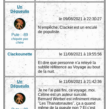
Un
Dégueulis
le 09/08/2021 à 22:30:27
N'empêche, Clacker est un enculé
de populiste.
Pute :
-89
chiquée pas
chère
Clackounette
le 11/08/2021 à 19:55:56
Et dire que personne n'a relevé la
subtile référence au Voyage au bout
de la nuit.
Un
le 11/08/2021 à 21:42:36
Dégueulis
Je ne l'ai pas fini, ce voyage, moi.
Céline est un auteur surcoté.
Bernard Werber est infiniment mieux.
"Les Thanatonautes", ça a quand
même de la gueule non ? Et c'est