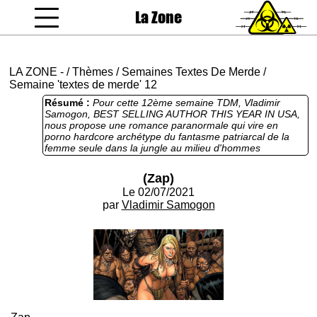
La Zone
coucou gamin
LA ZONE
-
/
Thèmes
/
Semaines Textes De Merde
/
Semaine 'textes de merde' 12
Résumé :
Pour cette 12ème semaine TDM, Vladimir
Samogon, BEST SELLING AUTHOR THIS YEAR IN USA,
nous propose une romance paranormale qui vire en
porno hardcore archétype du fantasme patriarcal de la
femme seule dans la jungle au milieu d'hommes
sauvages. De la bonne grosse daube qui place Clacker
dans les favoris au poste de Grand Chambellan du prout.
(Zap)
Le 02/07/2021
par
Vladimir Samogon