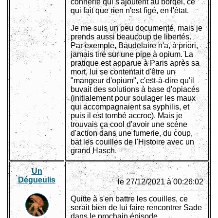
connerie qui s'ajoutent au bordel, ce
qui fait que rien n'est figé, en l'état.
Je me suis un peu documenté, mais je
prends aussi beaucoup de libertés.
Par exemple, Baudelaire n'a, à priori,
jamais tiré sur une pipe à opium. La
pratique est apparue à Paris après sa
mort, lui se contentait d'être un
"mangeur d'opium", c'est-à-dire qu'il
buvait des solutions à base d'opiacés
(initialement pour soulager les maux
qui accompagnaient sa syphilis, et
puis il est tombé accroc). Mais je
trouvais ça cool d'avoir une scène
d'action dans une fumerie, du coup,
bat les couilles de l'Histoire avec un
grand Hasch.
Un
Dégueulis
le 27/12/2021 à 00:26:02
Quitte à s'en battre les couilles, ce
serait bien de lui faire rencontrer Sade
dans le prochain épisode.