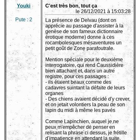
Youki
C'est très bon, tout ça
le 26/12/2021 à 15:03:28
Pute :
2
La présence de Delvau (dont on
apprécie au passage d'assister à la
genèse de son fameux dictionnaire
érotique moderne) donne à ces
rocambolesques mésaventures un
petit goût de Zone parafoutrale.
Mention spéciale pour le deuxième
interrogatoire, qui rend Caussidière
bien attachant et, dans un autre
registre, pour ces passages :
- ils étaient beaux comme des
cadavres suintant la défaite de leurs
organes
- Des chiens avaient décidé d'y crever,
et on jetait volontiers la peau de son
lapin du midi à même les pavés
Comme Lapinchien, auquel je ne
peux m'empêcher de penser en
relisant la phrase ci dessus, je frétille
d'impatience en attendant la suite.