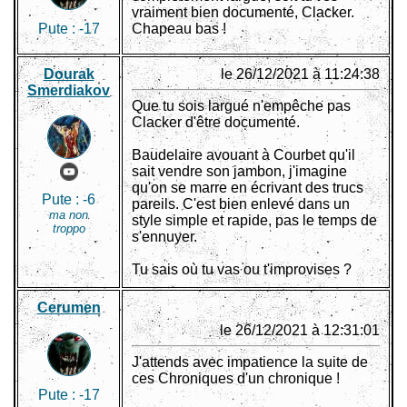
vraiment bien documenté, Clacker.
Pute :
-17
Chapeau bas !
Dourak
le 26/12/2021 à 11:24:38
Smerdiakov
Que tu sois largué n'empêche pas
Clacker d'être documenté.
Baudelaire avouant à Courbet qu'il
sait vendre son jambon, j'imagine
qu'on se marre en écrivant des trucs
Pute :
-6
pareils. C'est bien enlevé dans un
ma non
style simple et rapide, pas le temps de
troppo
s'ennuyer.
Tu sais où tu vas ou t'improvises ?
Cerumen
le 26/12/2021 à 12:31:01
J'attends avec impatience la suite de
ces Chroniques d'un chronique !
Pute :
-17