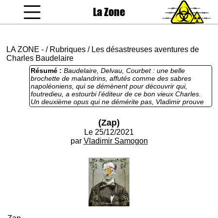
La Zone
coucou gamin
LA ZONE
-
/
Rubriques
/
Les désastreuses aventures de
Charles Baudelaire
Résumé :
Baudelaire, Delvau, Courbet : une belle
brochette de malandrins, affutés comme des sabres
napoléoniens, qui se démènent pour découvrir qui,
foutredieu, a estourbi l’éditeur de ce bon vieux Charles.
Un deuxième opus qui ne démérite pas, Vladimir prouve
qu’il a du souffle, et de la suite dans les idées, autant que
l’art de la formule. Le duel à l’épluche patates est
(Zap)
collector.
Le 25/12/2021
par
Vladimir Samogon