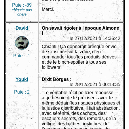
Pute :
-89
Merci.
chiquée pas
chère
David
On savait rigoler à l'époque Aimone
!
le 27/12/2021 à 14:36:42
Chianti ! Ça donnerait presque envie
de s'inscrire sur la zone, d'en
Pute :
-1
commander tous les produits dérivés
et de le binch-spoiler à tous ses
followers !
Youki
Dixit Borges :
le 28/12/2021 à 00:18:35
Pute :
2
"Le véritable récit policier repousse -
ai-je besoin de le préciser - avec le
même dédain les risques physiques et
la justice distributive. Il fait abstraction,
avec sérénité, des cachots, des
escaliers secrets, des remords, de la
voltige, des barbes postiches, de
l’escrime, des chauves-souris, de