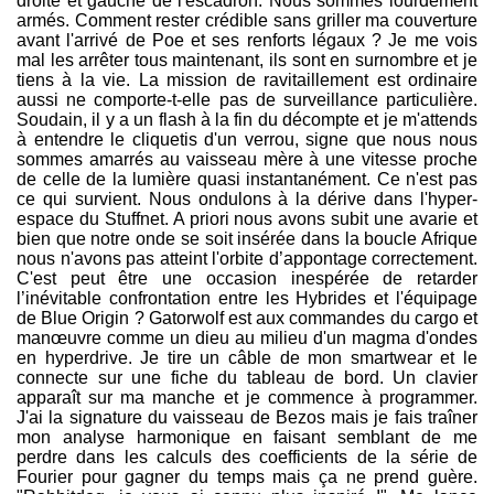
droite et gauche de l'escadron. Nous sommes lourdement
armés. Comment rester crédible sans griller ma couverture
avant l'arrivé de Poe et ses renforts légaux ? Je me vois
mal les arrêter tous maintenant, ils sont en surnombre et je
tiens à la vie. La mission de ravitaillement est ordinaire
aussi ne comporte-t-elle pas de surveillance particulière.
Soudain, il y a un flash à la fin du décompte et je m'attends
à entendre le cliquetis d'un verrou, signe que nous nous
sommes amarrés au vaisseau mère à une vitesse proche
de celle de la lumière quasi instantanément. Ce n'est pas
ce qui survient. Nous ondulons à la dérive dans l'hyper-
espace du Stuffnet. A priori nous avons subit une avarie et
bien que notre onde se soit insérée dans la boucle Afrique
nous n'avons pas atteint l'orbite d’appontage correctement.
C'est peut être une occasion inespérée de retarder
l’inévitable confrontation entre les Hybrides et l'équipage
de Blue Origin ? Gatorwolf est aux commandes du cargo et
manœuvre comme un dieu au milieu d'un magma d'ondes
en hyperdrive. Je tire un câble de mon smartwear et le
connecte sur une fiche du tableau de bord. Un clavier
apparaît sur ma manche et je commence à programmer.
J'ai la signature du vaisseau de Bezos mais je fais traîner
mon analyse harmonique en faisant semblant de me
perdre dans les calculs des coefficients de la série de
Fourier pour gagner du temps mais ça ne prend guère.