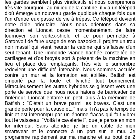
les gardes semblent plus vindicatifs et nous comprenons
très vite pourquoi : au milieu de la cantine, il y a un télépod
d'où émerge un nouveau garde dupliqué chaque fois que
l'un d'entre eux passe de vie à trépas. Ce télépod devient
notre cible prioritaire. Nous nous orientons dans sa
direction et Lioncat cesse momentanément de faire
tournoyer son vortex-shield et ce pour permettre à
Gatorwolf de faire usage de son bazooka. Il projète un trou
noir massif qui vient heurter la cabine qui s'affaisse d'un
seul tenant. Une immonde viande hachée constellée de
cartilages et d'os broyés sort à présent de la machine en
lieu et place des remplaçants. Très vite le surnombre
redevient une difficulté intenable. Nous sommes acculés
contre un mur et la formation est étrillée. Batfish est
emporté par la foule et lynché tout bonnement.
Miraculeusement les autres hybrides se glissent vers une
porte de service que nous nous hâtons de barricader de
l'intérieur. Lioncat entame un petit laïus à la mémoire de
Batfish : "C'était un brave parmi les braves. C'est une
grande perte pour la cause et..." mais il n'a pas le temps de
finir et est interrompu par un énorme fracas qui fait vibrer
tout le vaisseau. "Voilà la cavalerie !", que je pense en mon
for interieur. Sans attendre, je tire un câble de mon
smartwear et le connecte à un port sur le mur. Je
programme rapidement sur ma manche et au bout de 2