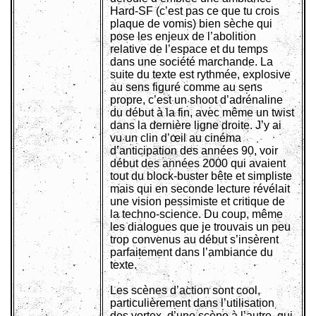
Hard-SF (c’est pas ce que tu crois
plaque de vomis) bien sèche qui
pose les enjeux de l’abolition
relative de l’espace et du temps
dans une société marchande. La
suite du texte est rythmée, explosive
au sens figuré comme au sens
propre, c’est un shoot d’adrénaline
du début à la fin, avec même un twist
dans la dernière ligne droite. J’y ai
vu un clin d’œil au cinéma
d’anticipation des années 90, voir
début des années 2000 qui avaient
tout du block-buster bête et simpliste
mais qui en seconde lecture révélait
une vision pessimiste et critique de
la techno-science. Du coup, même
les dialogues que je trouvais un peu
trop convenus au début s’insèrent
parfaitement dans l’ambiance du
texte.
Les scènes d’action sont cool,
particulièrement dans l’utilisation
des vortex, d’une scène à l’autre, qui