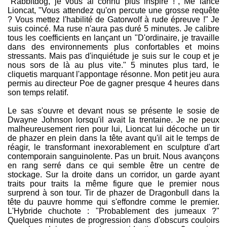
"Rabbitdog, je vous ai connu plus inspiré !", Me lance
Lioncat, "Vous attendez qu'on percute une grosse requête
? Vous mettez l'habilité de Gatorwolf à rude épreuve !" Je
suis coincé. Ma ruse n'aura pas duré 5 minutes. Je calibre
tous les coefficients en lançant un "D'ordinaire, je travaille
dans des environnements plus confortables et moins
stressants. Mais pas d'inquiétude je suis sur le coup et je
nous sors de là au plus vite." 5 minutes plus tard, le
cliquetis marquant l'appontage résonne. Mon petit jeu aura
permis au directeur Poe de gagner presque 4 heures dans
son temps relatif.
Le sas s'ouvre et devant nous se présente le sosie de
Dwayne Johnson lorsqu'il avait la trentaine. Je ne peux
malheureusement rien pour lui, Lioncat lui décoche un tir
de phazer en plein dans la tête avant qu'il ait le temps de
réagir, le transformant inexorablement en sculpture d'art
contemporain sanguinolente. Pas un bruit. Nous avançons
en rang serré dans ce qui semble être un centre de
stockage. Sur la droite dans un corridor, un garde ayant
traits pour traits la même figure que le premier nous
surprend à son tour. Tir de phazer de Dragonbull dans la
tête du pauvre homme qui s'effondre comme le premier.
L'Hybride chuchote : "Probablement des jumeaux ?"
Quelques minutes de progression dans d'obscurs couloirs