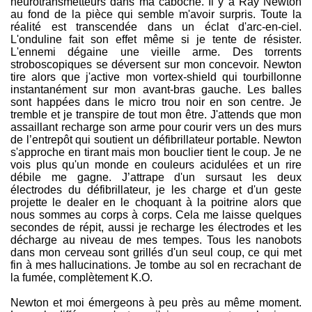
neurotransmetteurs dans ma caboche. Il y a Ray Newton
au fond de la pièce qui semble m'avoir surpris. Toute la
réalité est transcendée dans un éclat d'arc-en-ciel.
L'onduline fait son effet même si je tente de résister.
L'ennemi dégaine une vieille arme. Des torrents
stroboscopiques se déversent sur mon concevoir. Newton
tire alors que j'active mon vortex-shield qui tourbillonne
instantanément sur mon avant-bras gauche. Les balles
sont happées dans le micro trou noir en son centre. Je
tremble et je transpire de tout mon être. J'attends que mon
assaillant recharge son arme pour courir vers un des murs
de l’entrepôt qui soutient un défibrillateur portable. Newton
s'approche en tirant mais mon bouclier tient le coup. Je ne
vois plus qu'un monde en couleurs acidulées et un rire
débile me gagne. J’attrape d'un sursaut les deux
électrodes du défibrillateur, je les charge et d'un geste
projette le dealer en le choquant à la poitrine alors que
nous sommes au corps à corps. Cela me laisse quelques
secondes de répit, aussi je recharge les électrodes et les
décharge au niveau de mes tempes. Tous les nanobots
dans mon cerveau sont grillés d'un seul coup, ce qui met
fin à mes hallucinations. Je tombe au sol en recrachant de
la fumée, complètement K.O.
Newton et moi émergeons à peu près au même moment.