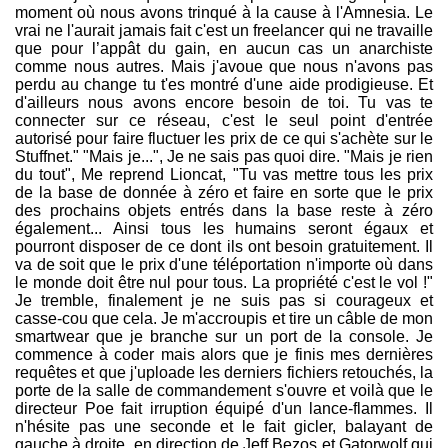
moment où nous avons trinqué à la cause à l'Amnesia. Le
vrai ne l'aurait jamais fait c'est un freelancer qui ne travaille
que pour l’appât du gain, en aucun cas un anarchiste
comme nous autres. Mais j'avoue que nous n'avons pas
perdu au change tu t'es montré d'une aide prodigieuse. Et
d'ailleurs nous avons encore besoin de toi. Tu vas te
connecter sur ce réseau, c'est le seul point d'entrée
autorisé pour faire fluctuer les prix de ce qui s'achète sur le
Stuffnet." "Mais je...", Je ne sais pas quoi dire. "Mais je rien
du tout", Me reprend Lioncat, "Tu vas mettre tous les prix
de la base de donnée à zéro et faire en sorte que le prix
des prochains objets entrés dans la base reste à zéro
également... Ainsi tous les humains seront égaux et
pourront disposer de ce dont ils ont besoin gratuitement. Il
va de soit que le prix d'une téléportation n'importe où dans
le monde doit être nul pour tous. La propriété c'est le vol !"
Je tremble, finalement je ne suis pas si courageux et
casse-cou que cela. Je m'accroupis et tire un câble de mon
smartwear que je branche sur un port de la console. Je
commence à coder mais alors que je finis mes dernières
requêtes et que j'uploade les derniers fichiers retouchés, la
porte de la salle de commandement s'ouvre et voilà que le
directeur Poe fait irruption équipé d'un lance-flammes. Il
n'hésite pas une seconde et le fait gicler, balayant de
gauche à droite, en direction de Jeff Bezos et Gatorwolf qui