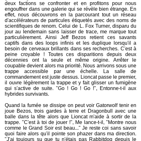
deux factions se confronter et en profitons pour nous
engouffrer dans une galerie qui se révèle bien étrange. En
effet, nous découvrons en la parcourant tout un réseau
d'accélérateurs de particules étiquetés avec des noms de
scientifiques de renom. Celui de L. Fox Turner, disparu du
jour au lendemain sans laisser de trace, me marque tout
particulièrement. Ainsi Jeff Bezos retient ces savants
captifs dans des loops infinis et les duplique lorsqu'il a
besoin de cerveaux brillants dans ses recherches. C'est à
peine croyable ! Toutes ces disparitions depuis deux
décennies ont la seule et même origine. Arrêter le
coupable devient alors ma priorité. Nous arrivons sous une
trappe accessible par une échelle. La salle de
commandement est juste dessus. Lioncat passe le premier,
il ouvre légèrement la trappe et y fait glisser un fumigène
qui s'active de suite. "Go ! Go ! Go !", Entonne-t-il aux
hybrides survivants.
Quand la fumée se dissipe on peut voir Gatorwolf tenir en
joue Bezos, trois gardes à terre et Dragonbull avec une
balle dans la tête alors que Lioncat m'aide à sortir de la
trappe. "C'est à toi de jouer !", Me lance-t-il, "Montre nous
comme le Grand Soir est beau..." Je reste coi sans savoir
quoi faire alors qu'il pointe son phazer dans ma direction.
"J'ai toujours su que tu n'étais pas Rabbitdog depuis le