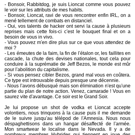
- Bonsoir, Rabbitdog, je suis Lioncat comme vous pouvez
le voir sur les attributs de mes habits.
- Bonsoir, Lioncat, ravi de vous rencontrer enfin IRL, on a
mené tellement de combats en distanciel.
- Oui, vos talents de hacker ont servi la cause à plusieurs
reprises mais cette fois-ci c'est le bouquet final et on a
besoin de vous in vivo.
- Vous pouvez m'en dire plus sur ce que vous attendez de
moi ?
- Les émeutes de la faim, la fin de l'étalon or, les faillites en
cascade, la chute des devises nationales, tout cela pour
conduire à la suprématie de Jeff Bezos, le monde est mûr
pour l'abolition du capitalisme.
- Si vous pensez cibler Bezos, grand mal vous en coûtera.
Ce type est introuvable depuis presque une décennie.
- Nous l'avons débusqué mais son élimination n'est qu'une
partie du plan de notre action. Venez, camarade ! Vous en
saurez vite d'avantage. Ce soir est le Grand Soir.
Je lui propose un shot de vodka et Lioncat accepte
volontiers, nous trinquons à la cause puis il me demande
de le suivre jusqu'au télépod de l'Amnesia. Nous nous
déspaghettisons dans un hangar désaffecté de l'armée.
Mon smartwear le localise dans le Nevada. Il y a de
nombreux membres Hybrides qui tiennent en joue des