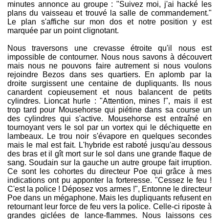
minutes annonce au groupe : "Suivez moi, j'ai hacké les
plans du vaisseau et trouvé la salle de commandement."
Le plan s'affiche sur mon dos et notre position y est
marquée par un point clignotant.
Nous traversons une crevasse étroite qu'il nous est
impossible de contourner. Nous nous savons à découvert
mais nous ne pouvons faire autrement si nous voulons
rejoindre Bezos dans ses quartiers. En aplomb par la
droite surgissent une centaine de dupliquants. Ils nous
canardent copieusement et nous balancent de petits
cylindres. Lioncat hurle : "Attention, mines !", mais il est
trop tard pour Mousehorse qui piétine dans sa course un
des cylindres qui s'active. Mousehorse est entraîné en
tournoyant vers le sol par un vortex qui le déchiquette en
lambeaux. Le trou noir s'évapore en quelques secondes
mais le mal est fait. L'hybride est raboté jusqu'au dessous
des bras et il gît mort sur le sol dans une grande flaque de
sang. Soudain sur la gauche un autre groupe fait irruption.
Ce sont les cohortes du directeur Poe qui grâce à mes
indications ont pu apponter la forteresse. "Cessez le feu !
C'est la police ! Déposez vos armes !", Entonne le directeur
Poe dans un mégaphone. Mais les dupliquants refusent en
retournant leur force de feu vers la police. Celle-ci riposte à
grandes giclées de lance-flammes. Nous laissons ces