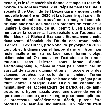
moteur, et le rêve américain donne le tempo au reste du
monde. Ce sont les travaux du département R&D de la
société Blue Origin de Jeff Bezos qui marquèrent cette
nouvelle frontière en 2030 et la décennie qui suivit. En
effet, ces chercheurs trouvèrent un moyen inattendu
de faire atteindre des vitesses proches de celle de la
lumière à des objets, ce qui permit à Jeff Bezos de
remporter la course à l'aérospatiale qui l'opposait à
Elon Musk et Richard Branson. Étonnamment cette
découverte découlait de l'étude des trous noirs.
D'après L. Fox Turner, prix Nobel de physique en 2028,
tout objet tridimensionnel happé dans un trou noir
reste inaltéré en sa surface sous forme d'objet
bidimensionnel. On peut alors l'extraire du trou noir,
toujours sans l'altérer, sous forme d'onde
électromagnétique, même si c'est peu intuitif, par un
sursaut de rayons gamma et ainsi l' accélérer à des
vitesses proches de celle de la lumière. Turner
démontra par le calcul l'équivalence onde-agrégat pour
toute chose. Lorsque Blue Origin fût capable de
miniaturiser les accélérateurs de particules, de mini-
trous noirs hypermassifs avec une durée de vie de
quelques secondes, assez longue pour accomplir tout
le processus précédemment décrit, purent être
produits de manière industrielle. Un déondulateur