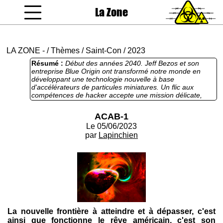
La Zone
coucou gamin
LA ZONE
-
/
Thèmes
/
Saint-Con
/
2023
Résumé :
Début des années 2040. Jeff Bezos et son
entreprise Blue Origin ont transformé notre monde en
développant une technologie nouvelle à base
d'accélérateurs de particules miniatures. Un flic aux
compétences de hacker accepte une mission délicate,
dont l'issue pourrait bousculer totalement l'équilibre déjà
précaire de toute l'économie mondiale. Lapinchien nous
ACAB-1
offre enfin sa véritable participation à la Saint-Con (en
Le 05/06/2023
usant de ses propres pattes sur le clavier, cette fois), et
tape dans le polar de science-fiction, avec ce texte un poil
par
Lapinchien
lent à l'allumage, mais qui bascule, une fois les bases de
l'univers posées, dans de l'action survoltée et assez
jouissive jusqu'à sa conclusion explosive.
La nouvelle frontière à atteindre et à dépasser, c'est
ainsi que fonctionne le rêve américain, c'est son