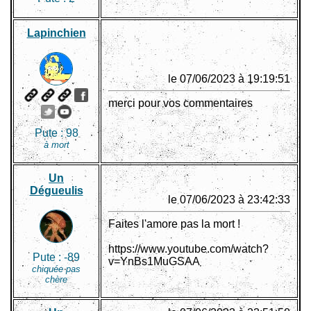
Lapinchien
le 07/06/2023 à 19:19:51
merci pour vos commentaires
Pute :
98
à mort
Un
Dégueulis
le 07/06/2023 à 23:42:33
Faites l'amore pas la mort !
https://www.youtube.com/watch?
Pute :
-89
v=YnBs1MuGSAA
chiquée pas
chère