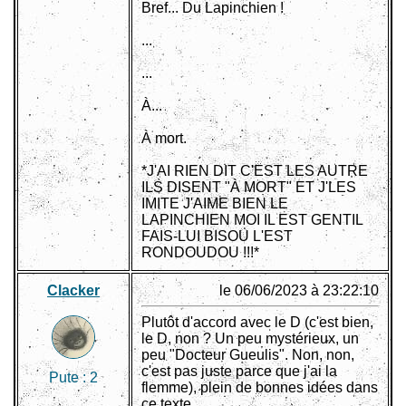
Bref... Du Lapinchien !
...
...
À...
À mort.
*J'AI RIEN DIT C'EST LES AUTRE
ILS DISENT "À MORT" ET J'LES
IMITE J'AIME BIEN LE
LAPINCHIEN MOI IL EST GENTIL
FAIS-LUI BISOU L'EST
RONDOUDOU !!!*
Clacker
le 06/06/2023 à 23:22:10
Plutôt d'accord avec le D (c'est bien,
le D, non ? Un peu mystérieux, un
peu "Docteur Gueulis". Non, non,
c'est pas juste parce que j'ai la
Pute :
2
flemme), plein de bonnes idées dans
ce texte.