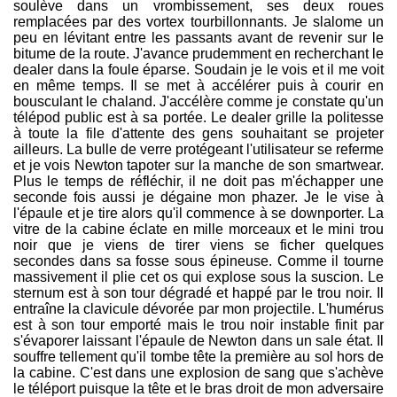
soulève dans un vrombissement, ses deux roues
remplacées par des vortex tourbillonnants. Je slalome un
peu en lévitant entre les passants avant de revenir sur le
bitume de la route. J'avance prudemment en recherchant le
dealer dans la foule éparse. Soudain je le vois et il me voit
en même temps. Il se met à accélérer puis à courir en
bousculant le chaland. J'accélère comme je constate qu'un
télépod public est à sa portée. Le dealer grille la politesse
à toute la file d'attente des gens souhaitant se projeter
ailleurs. La bulle de verre protégeant l'utilisateur se referme
et je vois Newton tapoter sur la manche de son smartwear.
Plus le temps de réfléchir, il ne doit pas m'échapper une
seconde fois aussi je dégaine mon phazer. Je le vise à
l'épaule et je tire alors qu'il commence à se downporter. La
vitre de la cabine éclate en mille morceaux et le mini trou
noir que je viens de tirer viens se ficher quelques
secondes dans sa fosse sous épineuse. Comme il tourne
massivement il plie cet os qui explose sous la suscion. Le
sternum est à son tour dégradé et happé par le trou noir. Il
entraîne la clavicule dévorée par mon projectile. L'humérus
est à son tour emporté mais le trou noir instable finit par
s'évaporer laissant l'épaule de Newton dans un sale état. Il
souffre tellement qu'il tombe tête la première au sol hors de
la cabine. C'est dans une explosion de sang que s'achève
le téléport puisque la tête et le bras droit de mon adversaire