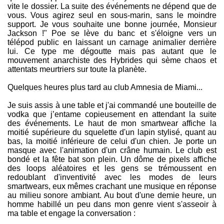
vite le dossier. La suite des événements ne dépend que de
vous. Vous agirez seul en sous-marin, sans le moindre
support. Je vous souhaite une bonne journée, Monsieur
Jackson !" Poe se lève du banc et s'éloigne vers un
télépod public en laissant un carnage animalier derrière
lui. Ce type me dégoutte mais pas autant que le
mouvement anarchiste des Hybrides qui sème chaos et
attentats meurtriers sur toute la planète.
Quelques heures plus tard au club Amnesia de Miami...
Je suis assis à une table et j'ai commandé une bouteille de
vodka que j’entame copieusement en attendant la suite
des événements. Le haut de mon smartwear affiche la
moitié supérieure du squelette d'un lapin stylisé, quant au
bas, la moitié inférieure de celui d'un chien. Je porte un
masque avec l'animation d'un crâne humain. Le club est
bondé et la fête bat son plein. Un dôme de pixels affiche
des loops aléatoires et les gens se trémoussent en
redoublant d'inventivité avec les modes de leurs
smartwears, eux mêmes crachant une musique en réponse
au milieu sonore ambiant. Au bout d'une demie heure, un
homme habillé un peu dans mon genre vient s'asseoir à
ma table et engage la conversation :