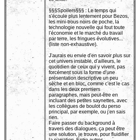
§§§Spoilers§§§ : Le temps qui
s'écoule plus lentement pour Bezos,
les mini-trous noirs de poche, la
technologie nouvelle qui fout toute
l'économie et le marché du travail
par terre, les fringues évolutives...
(liste non-exhaustive).
J'aurais eu envie d'en savoir plus sur
cet univers instable, d'ailleurs, le
quotidien de ceux qui y vivent, pas
forcément sous la forme d'une
présentation descriptive un peu
sèche et en bloc, comme c'est le cas
dans les deux premiers
paragraphes, mais peut-être en
incluant des petites saynettes, avec
les collègues de boulot du perso
principal, par exemple, ou j'en sais
rien.
Faire passer du background à
travers des dialogues, ça peut être
une solution, je trouve, pour fluidifier
la narration. Entre autres.