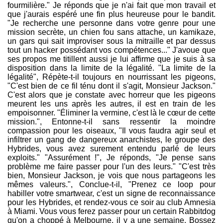
fourmilière." Je réponds que je n'ai fait que mon travail et
que j'aurais espéré une fin plus heureuse pour le bandit.
"Je recherche une personne dans votre genre pour une
mission secrète, un chien fou sans attache, un kamikaze,
un gars qui sait improviser sous la mitraille et par dessus
tout un hacker possédant vos compétences..." J'avoue que
ses propos me titillent aussi je lui affirme que je suis à sa
disposition dans la limite de la légalité. "La limite de la
légalité", Répète-t-il toujours en nourrissant les pigeons,
"C'est bien de ce fil ténu dont il s'agit, Monsieur Jackson."
C'est alors que je constate avec horreur que les pigeons
meurent les uns après les autres, il est en train de les
empoisonner. "Éliminer la vermine, c'est là le cœur de cette
mission.", Entonne-t-il sans ressentir la moindre
compassion pour les oiseaux, "Il vous faudra agir seul et
infiltrer un gang de dangereux anarchistes, le groupe des
Hybrides, vous avez surement entendu parlé de leurs
exploits." "Assurément !", Je réponds, "Je pense sans
problème me faire passer pour l'un des leurs." "C'est très
bien, Monsieur Jackson, je vois que nous partageons les
mêmes valeurs.", Conclue-t-il, "Prenez ce loop pour
habiller votre smartwear, c'est un signe de reconnaissance
pour les Hybrides, et rendez-vous ce soir au club Amnesia
à Miami. Vous vous ferez passer pour un certain Rabbitdog
qu'on a choppé à Melbourne, il y a une semaine. Bossez