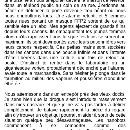
une dizaine à nous téléporter devant la maison de Newton
dans un télépod public au coin de sa rue. J'ordonne au
bélier de défoncer la porte devenue trou béant où nous
nous engouffrons tous. Une alarme retentit et 5 femmes
toutes nues portant un masque FFP2 sortent de ce qui
semble être un labo. Mes agents éjectent de grands filins
depuis leurs canons. Ils empaquettent les jeunes femmes
alors qu'ils rapetissent puis lorsque les filins se serrent au
maximum, ils sont downportés avec leurs prisonnières vers
leurs canons respectifs. Ces petites mains sont stockées
dans les canons dans une boucle infinie et dans l'attente
d'être libérées dans une cellule, une fois de retour au
poste. D'instinct je rentre dans le laboratoire où un
gigantesque vortex, probablement déclenché par l'alarme,
avale toute la marchandise. Sans hésiter je plonge dans le
tourbillon au milieu des vapeurs et poussières d'onduline
éthérée.
Nous atterrissons dans un entrepôt près des vieux docks.
Je sens bien que la drogue s'est introduite massivement
dans mes naseaux et que je ne vais pas tarder à délirer
complètement. Je balaye rapidement la pièce du regard
afin d'y trouver un objet qui pourrait m'aider à sortir de cette
situation quelque peu désavantageuse. Les nanobots
commencent à se comporter comme des