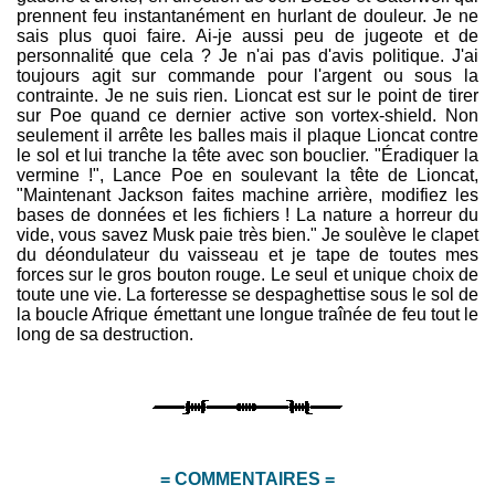
prennent feu instantanément en hurlant de douleur. Je ne
sais plus quoi faire. Ai-je aussi peu de jugeote et de
personnalité que cela ? Je n'ai pas d'avis politique. J'ai
toujours agit sur commande pour l'argent ou sous la
contrainte. Je ne suis rien. Lioncat est sur le point de tirer
sur Poe quand ce dernier active son vortex-shield. Non
seulement il arrête les balles mais il plaque Lioncat contre
le sol et lui tranche la tête avec son bouclier. "Éradiquer la
vermine !", Lance Poe en soulevant la tête de Lioncat,
"Maintenant Jackson faites machine arrière, modifiez les
bases de données et les fichiers ! La nature a horreur du
vide, vous savez Musk paie très bien." Je soulève le clapet
du déondulateur du vaisseau et je tape de toutes mes
forces sur le gros bouton rouge. Le seul et unique choix de
toute une vie. La forteresse se despaghettise sous le sol de
la boucle Afrique émettant une longue traînée de feu tout le
long de sa destruction.
= COMMENTAIRES =