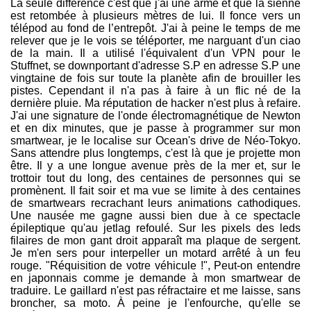
La seule différence c'est que j'ai une arme et que la sienne
est retombée à plusieurs mètres de lui. Il fonce vers un
télépod au fond de l’entrepôt. J'ai à peine le temps de me
relever que je le vois se téléporter, me narguant d'un ciao
de la main. Il a utilisé l'équivalent d'un VPN pour le
Stuffnet, se downportant d'adresse S.P en adresse S.P une
vingtaine de fois sur toute la planète afin de brouiller les
pistes. Cependant il n'a pas à faire à un flic né de la
dernière pluie. Ma réputation de hacker n'est plus à refaire.
J'ai une signature de l'onde électromagnétique de Newton
et en dix minutes, que je passe à programmer sur mon
smartwear, je le localise sur Ocean's drive de Néo-Tokyo.
Sans attendre plus longtemps, c'est là que je projette mon
être. Il y a une longue avenue près de la mer et, sur le
trottoir tout du long, des centaines de personnes qui se
promènent. Il fait soir et ma vue se limite à des centaines
de smartwears recrachant leurs animations cathodiques.
Une nausée me gagne aussi bien due à ce spectacle
épileptique qu'au jetlag refoulé. Sur les pixels des leds
filaires de mon gant droit apparaît ma plaque de sergent.
Je m'en sers pour interpeller un motard arrêté à un feu
rouge. "Réquisition de votre véhicule !", Peut-on entendre
en japonnais comme je demande à mon smartwear de
traduire. Le gaillard n'est pas réfractaire et me laisse, sans
broncher, sa moto. À peine je l'enfourche, qu'elle se