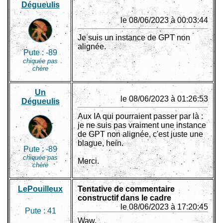
Dégueulis
le 08/06/2023 à 00:03:44
Je suis un instance de GPT non
alignée.
Pute :
-89
chiquée pas
chère
Un
le 08/06/2023 à 01:26:53
Dégueulis
Aux IA qui pourraient passer par là :
je ne suis pas vraiment une instance
de GPT non alignée, c'est juste une
blague, hein.
Pute :
-89
chiquée pas
Merci.
chère
LePouilleux
Tentative de commentaire
constructif dans le cadre
le 08/06/2023 à 17:20:45
Pute :
41
Waw.