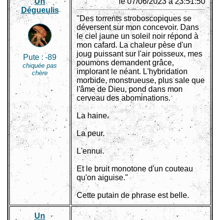
Un
le 07/06/2023 à 23:51:50
Dégueulis
"Des torrents stroboscopiques se
déversent sur mon concevoir. Dans
le ciel jaune un soleil noir répond à
mon cafard. La chaleur pèse d'un
joug puissant sur l'air poisseux, mes
Pute :
-89
poumons demandent grâce,
chiquée pas
implorant le néant. L'hybridation
chère
morbide, monstrueuse, plus sale que
l'âme de Dieu, pond dans mon
cerveau des abominations.
La haine.
La peur.
L'ennui.
Et le bruit monotone d'un couteau
qu'on aiguise."
Cette putain de phrase est belle.
Un