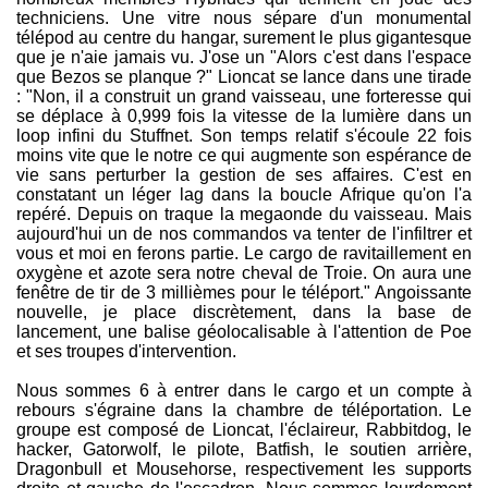
techniciens. Une vitre nous sépare d'un monumental
télépod au centre du hangar, surement le plus gigantesque
que je n'aie jamais vu. J'ose un "Alors c'est dans l'espace
que Bezos se planque ?" Lioncat se lance dans une tirade
: "Non, il a construit un grand vaisseau, une forteresse qui
se déplace à 0,999 fois la vitesse de la lumière dans un
loop infini du Stuffnet. Son temps relatif s'écoule 22 fois
moins vite que le notre ce qui augmente son espérance de
vie sans perturber la gestion de ses affaires. C'est en
constatant un léger lag dans la boucle Afrique qu'on l'a
repéré. Depuis on traque la megaonde du vaisseau. Mais
aujourd'hui un de nos commandos va tenter de l'infiltrer et
vous et moi en ferons partie. Le cargo de ravitaillement en
oxygène et azote sera notre cheval de Troie. On aura une
fenêtre de tir de 3 millièmes pour le téléport." Angoissante
nouvelle, je place discrètement, dans la base de
lancement, une balise géolocalisable à l'attention de Poe
et ses troupes d'intervention.
Nous sommes 6 à entrer dans le cargo et un compte à
rebours s'égraine dans la chambre de téléportation. Le
groupe est composé de Lioncat, l'éclaireur, Rabbitdog, le
hacker, Gatorwolf, le pilote, Batfish, le soutien arrière,
Dragonbull et Mousehorse, respectivement les supports