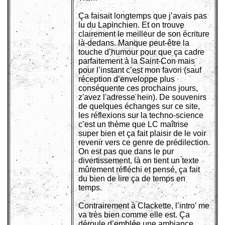
Ça faisait longtemps que j’avais pas
lu du Lapinchien. Et on trouve
clairement le meilleur de son écriture
là-dedans. Manque peut-être la
touche d’humour pour que ça cadre
parfaitement à la Saint-Con mais
pour l’instant c’est mon favori (sauf
réception d’enveloppe plus
conséquente ces prochains jours,
z'avez l'adresse hein). De souvenirs
de quelques échanges sur ce site,
les réflexions sur la techno-science
c’est un thème que LC maîtrise
super bien et ça fait plaisir de le voir
revenir vers ce genre de prédilection.
On est pas que dans le pur
divertissement, là on tient un texte
mûrement réfléchi et pensé, ça fait
du bien de lire ça de temps en
temps.
Contrairement à Clackette, l’intro’ me
va très bien comme elle est. Ça
déroule d’emblée une ambiance