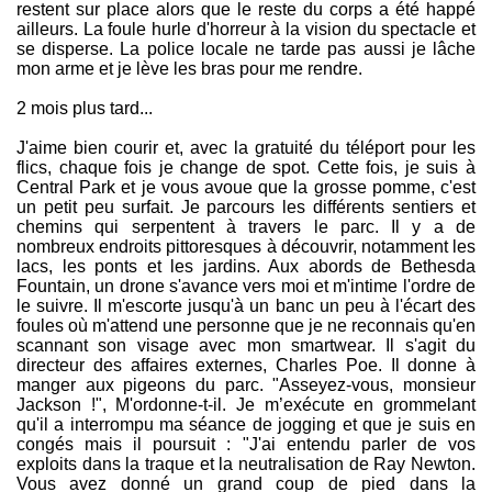
restent sur place alors que le reste du corps a été happé
ailleurs. La foule hurle d'horreur à la vision du spectacle et
se disperse. La police locale ne tarde pas aussi je lâche
mon arme et je lève les bras pour me rendre.
2 mois plus tard...
J'aime bien courir et, avec la gratuité du téléport pour les
flics, chaque fois je change de spot. Cette fois, je suis à
Central Park et je vous avoue que la grosse pomme, c'est
un petit peu surfait. Je parcours les différents sentiers et
chemins qui serpentent à travers le parc. Il y a de
nombreux endroits pittoresques à découvrir, notamment les
lacs, les ponts et les jardins. Aux abords de Bethesda
Fountain, un drone s'avance vers moi et m'intime l'ordre de
le suivre. Il m'escorte jusqu'à un banc un peu à l'écart des
foules où m'attend une personne que je ne reconnais qu'en
scannant son visage avec mon smartwear. Il s'agit du
directeur des affaires externes, Charles Poe. Il donne à
manger aux pigeons du parc. "Asseyez-vous, monsieur
Jackson !", M'ordonne-t-il. Je m’exécute en grommelant
qu'il a interrompu ma séance de jogging et que je suis en
congés mais il poursuit : "J'ai entendu parler de vos
exploits dans la traque et la neutralisation de Ray Newton.
Vous avez donné un grand coup de pied dans la