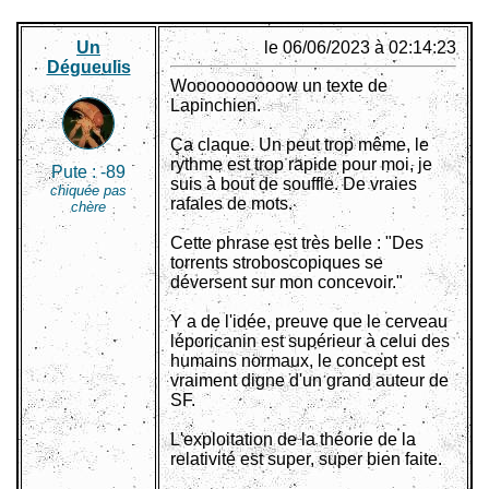
Un
le 06/06/2023 à 02:14:23
Dégueulis
Woooooooooow un texte de
Lapinchien.
Ça claque. Un peut trop même, le
rythme est trop rapide pour moi, je
Pute :
-89
suis à bout de souffle. De vraies
chiquée pas
rafales de mots.
chère
Cette phrase est très belle : "Des
torrents stroboscopiques se
déversent sur mon concevoir."
Y a de l'idée, preuve que le cerveau
léporicanin est supérieur à celui des
humains normaux, le concept est
vraiment digne d'un grand auteur de
SF.
L'exploitation de la théorie de la
relativité est super, super bien faite.