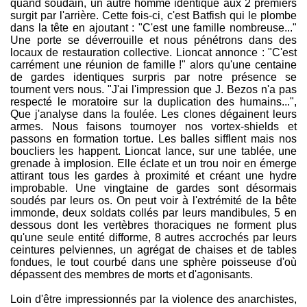
quand soudain, un autre homme identique aux 2 premiers
surgit par l'arrière. Cette fois-ci, c'est Batfish qui le plombe
dans la tête en ajoutant : "C'est une famille nombreuse..."
Une porte se déverrouille et nous pénétrons dans des
locaux de restauration collective. Lioncat annonce : "C'est
carrément une réunion de famille !" alors qu'une centaine
de gardes identiques surpris par notre présence se
tournent vers nous. "J'ai l'impression que J. Bezos n'a pas
respecté le moratoire sur la duplication des humains...",
Que j'analyse dans la foulée. Les clones dégainent leurs
armes. Nous faisons tournoyer nos vortex-shields et
passons en formation tortue. Les balles sifflent mais nos
boucliers les happent. Lioncat lance, sur une tablée, une
grenade à implosion. Elle éclate et un trou noir en émerge
attirant tous les gardes à proximité et créant une hydre
improbable. Une vingtaine de gardes sont désormais
soudés par leurs os. On peut voir à l'extrémité de la bête
immonde, deux soldats collés par leurs mandibules, 5 en
dessous dont les vertèbres thoraciques ne forment plus
qu'une seule entité difforme, 8 autres accrochés par leurs
ceintures pelviennes, un agrégat de chaises et de tables
fondues, le tout courbé dans une sphère poisseuse d'où
dépassent des membres de morts et d'agonisants.
Loin d'être impressionnés par la violence des anarchistes,