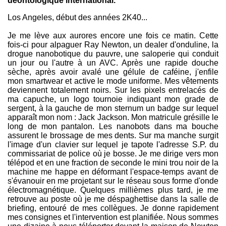
déontologique international.
Los Angeles, début des années 2K40...
Je me lève aux aurores encore une fois ce matin. Cette
fois-ci pour alpaguer Ray Newton, un dealer d'onduline, la
drogue nanobotique du pauvre, une saloperie qui conduit
un jour ou l'autre à un AVC. Après une rapide douche
sèche, après avoir avalé une gélule de caféine, j'enfile
mon smartwear et active le mode uniforme. Mes vêtements
deviennent totalement noirs. Sur les pixels entrelacés de
ma capuche, un logo tournoie indiquant mon grade de
sergent, à la gauche de mon sternum un badge sur lequel
apparaît mon nom : Jack Jackson. Mon matricule grésille le
long de mon pantalon. Les nanobots dans ma bouche
assurent le brossage de mes dents. Sur ma manche surgit
l'image d'un clavier sur lequel je tapote l'adresse S.P. du
commissariat de police où je bosse. Je me dirige vers mon
télépod et en une fraction de seconde le mini trou noir de la
machine me happe en déformant l'espace-temps avant de
s'évanouir en me projetant sur le réseau sous forme d'onde
électromagnétique. Quelques millièmes plus tard, je me
retrouve au poste où je me déspaghettise dans la salle de
briefing, entouré de mes collègues. Je donne rapidement
mes consignes et l'intervention est planifiée. Nous sommes