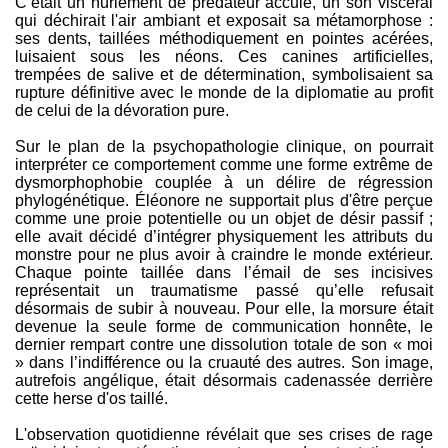
C’était un hurlement de prédateur acculé, un son viscéral
qui déchirait l'air ambiant et exposait sa métamorphose :
ses dents, taillées méthodiquement en pointes acérées,
luisaient sous les néons. Ces canines artificielles,
trempées de salive et de détermination, symbolisaient sa
rupture définitive avec le monde de la diplomatie au profit
de celui de la dévoration pure.
Sur le plan de la psychopathologie clinique, on pourrait
interpréter ce comportement comme une forme extrême de
dysmorphophobie couplée à un délire de régression
phylogénétique. Éléonore ne supportait plus d'être perçue
comme une proie potentielle ou un objet de désir passif ;
elle avait décidé d’intégrer physiquement les attributs du
monstre pour ne plus avoir à craindre le monde extérieur.
Chaque pointe taillée dans l’émail de ses incisives
représentait un traumatisme passé qu’elle refusait
désormais de subir à nouveau. Pour elle, la morsure était
devenue la seule forme de communication honnête, le
dernier rempart contre une dissolution totale de son « moi
» dans l’indifférence ou la cruauté des autres. Son image,
autrefois angélique, était désormais cadenassée derrière
cette herse d'os taillé.
L'observation quotidienne révélait que ses crises de rage