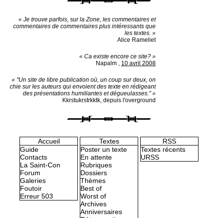
« Je trouve parfois, sur la Zone, les commentaires et
commentaires de commentaires plus intéressants que
les textes. »
Alice Rameliet
« Ca existe encore ce site? »
Napalm
,
10 avril 2008
« "Un site de libre publication où, un coup sur deux, on
chie sur les auteurs qui envoient des texte en rédigeant
des présentations humiliantes et dégueulasses." »
Kkrstukrstrkktk, depuis l'overground
Accueil
Textes
RSS
Guide
Poster un texte
Textes récents
Contacts
En attente
URSS
La Saint-Con
Rubriques
Forum
Dossiers
Galeries
Thèmes
Foutoir
Best of
Erreur 503
Worst of
Archives
Anniversaires