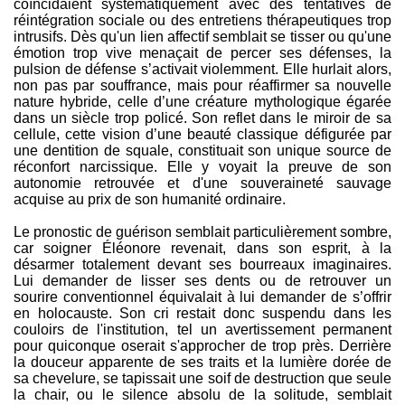
coïncidaient systématiquement avec des tentatives de
réintégration sociale ou des entretiens thérapeutiques trop
intrusifs. Dès qu'un lien affectif semblait se tisser ou qu'une
émotion trop vive menaçait de percer ses défenses, la
pulsion de défense s’activait violemment. Elle hurlait alors,
non pas par souffrance, mais pour réaffirmer sa nouvelle
nature hybride, celle d’une créature mythologique égarée
dans un siècle trop policé. Son reflet dans le miroir de sa
cellule, cette vision d’une beauté classique défigurée par
une dentition de squale, constituait son unique source de
réconfort narcissique. Elle y voyait la preuve de son
autonomie retrouvée et d'une souveraineté sauvage
acquise au prix de son humanité ordinaire.
Le pronostic de guérison semblait particulièrement sombre,
car soigner Éléonore revenait, dans son esprit, à la
désarmer totalement devant ses bourreaux imaginaires.
Lui demander de lisser ses dents ou de retrouver un
sourire conventionnel équivalait à lui demander de s’offrir
en holocauste. Son cri restait donc suspendu dans les
couloirs de l'institution, tel un avertissement permanent
pour quiconque oserait s'approcher de trop près. Derrière
la douceur apparente de ses traits et la lumière dorée de
sa chevelure, se tapissait une soif de destruction que seule
la chair, ou le silence absolu de la solitude, semblait