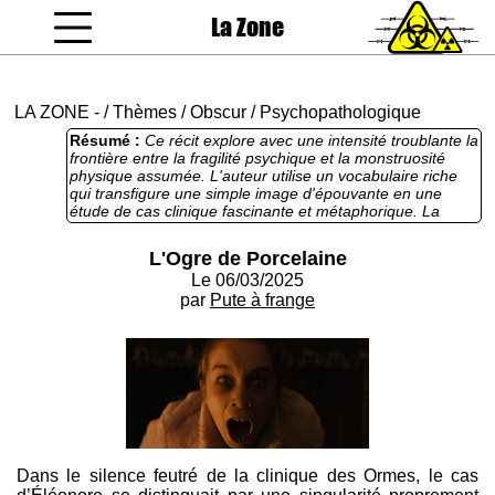
La Zone
coucou gamin
LA ZONE
-
/
Thèmes
/
Obscur
/
Psychopathologique
Résumé :
Ce récit explore avec une intensité troublante la
frontière entre la fragilité psychique et la monstruosité
physique assumée. L'auteur utilise un vocabulaire riche
qui transfigure une simple image d'épouvante en une
étude de cas clinique fascinante et métaphorique. La
structure narrative permet une immersion rapide dans le
délire de la patiente, même si le ton bascule parfois
L'Ogre de Porcelaine
davantage vers le thriller gothique que vers la psychiatrie
Le 06/03/2025
pure. C'est une œuvre courte mais efficace qui interroge
intelligemment notre perception de la beauté et les
par
Pute à frange
mécanismes radicaux de la défense émotionnelle.
Dans le silence feutré de la clinique des Ormes, le cas