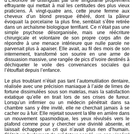
d’Éléonore se distinguait par une singularité proprement
effrayante qui mettait à mal les certitudes des plus vieux
praticiens. À vingt-quatre ans, cette jeune femme aux
cheveux d’un blond presque éthéré, dont la pâleur
évoquait la porcelaine la plus fine, semblait s’être retirée
dans un archaïsme biologique terrifiant. Ce n’était pas une
simple psychose désorganisée, mais une réécriture
chirurgicale et volontaire de son propre corps afin de
répondre à une menace intérieure que nulle parole ne
parvenait plus à apaiser. Elle avait, au fil des mois de son
internement, transformé son sourire en une arme de
dissuasion massive, une rangée de pics d’ivoire destinés à
déchiqueter le voile des convenances sociales qui
l’étouffait depuis l’enfance.
Le plus troublant n’était pas tant l’automutilation dentaire,
réalisée avec une précision maniaque à l’aide de limes de
fortune dissimulées sous son matelas, mais la satisfaction
extatique qu’elle en tirait lors de ses crises de fureur.
Lorsqu'un infirmier ou un médecin pénétrait dans sa
chambre sans y être invité, elle ne cherchait jamais à se
cacher ou à fuir. Elle rejetait souvent la tête en arrière dans
un mouvement spasmodique, les yeux révulsés vers le
plafond comme pour y chercher une divinité absente, et
laissait échapper un cri qui n’avait plus rien d’humain.