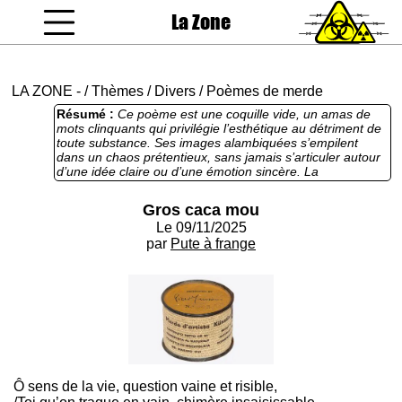
La Zone
coucou gamin
LA ZONE
-
/
Thèmes
/
Divers
/
Poèmes de merde
Résumé :
Ce poème est une coquille vide, un amas de
mots clinquants qui privilégie l’esthétique au détriment de
toute substance. Ses images alambiquées s’empilent
dans un chaos prétentieux, sans jamais s’articuler autour
d’une idée claire ou d’une émotion sincère. La
fragmentation des vers, censée donner du rythme, ne fait
que camoufler l’absence de propos cohérent. Le premier
Gros caca mou
vers promet une réflexion sur la vie, mais le texte s’égare
Le 09/11/2025
dans un déluge de métaphores gratuites, laissant le
lecteur perdu et indifférent. C’est une parade de style
par
Pute à frange
vaine, qui flatte l’auteur mais oublie de parler au cœur ou
à l’esprit.
Ô sens de la vie, question vaine et risible,