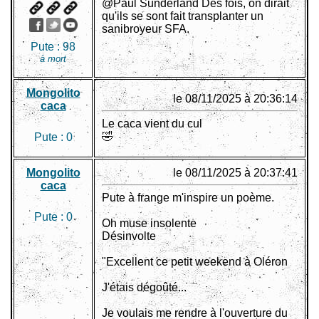
@Paul Sunderland Des fois, on dirait
qu'ils se sont fait transplanter un
sanibroyeur SFA.
Pute :
98
à mort
Mongolito
le 08/11/2025 à 20:36:14
caca
Le caca vient du cul
🤣
Pute :
0
Mongolito
le 08/11/2025 à 20:37:41
caca
Pute à frange m'inspire un poème.
Pute :
0
Oh muse insolente
Désinvolte
"Excellent ce petit weekend à Oléron
J'étais dégoûté...
Je voulais me rendre à l'ouverture du