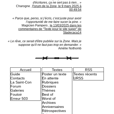
d'écritures, ça ne sert pas à rien... »
Charogne
,
Forum de la Zone, le 9 mars 2025 à
00:49:54
« Parce que, perso, si j’écris, c’est juste pour avoir
l’opportunité de me faire sucer la pine. »
Magicien Pampers
,
le 13/03/2025 dans les
commentaires de "Texte pour le site super" de
Stadecaca14
« Le rêve, ce serait d'être publiée sur la Zone. Mais je
suppose qu'il ne faut pas trop en demander. »
Amélie Nothomb
Accueil
Textes
RSS
Guide
Poster un texte
Textes récents
Contacts
En attente
URSS
La Saint-Con
Rubriques
Forum
Dossiers
Galeries
Thèmes
Foutoir
Best of
Erreur 503
Worst of
Archives
Anniversaires
Rétrospectives