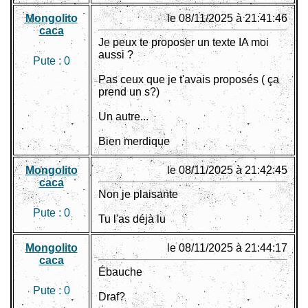
Mongolito
le 08/11/2025 à 21:41:46
caca
Je peux te proposer un texte IA moi
aussi ?
Pute :
0
Pas ceux que je t'avais proposés ( ça
prend un s?)
Un autre...
Bien merdique
Mongolito
le 08/11/2025 à 21:42:45
caca
Non je plaisante
Pute :
0
Tu l'as déjà lu
Mongolito
le 08/11/2025 à 21:44:17
caca
Ébauche
Pute :
0
Draf?