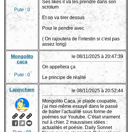
Ses likes il va les prendre dans son
scrotum
Pute :
0
Et on va tirer dessus
Pour le pendre avec
( On rajoutera de l'intestin si c'est pas
assez long)
Mongolito
le 08/11/2025 à 20:47:39
caca
On appellera ça
Pute :
0
Le principe de réalité
Lapinchien
le 08/11/2025 à 20:52:44
Mongolito Caca, je plaide coupable,
j'ai moi-même essayé dans le passé
de traiter l'actualité sous forme de
poèmes sur Youtube. C'était vraiment
nul à chier. 2 mauvaises idées :
actualités et poésie. Daily Sonnet