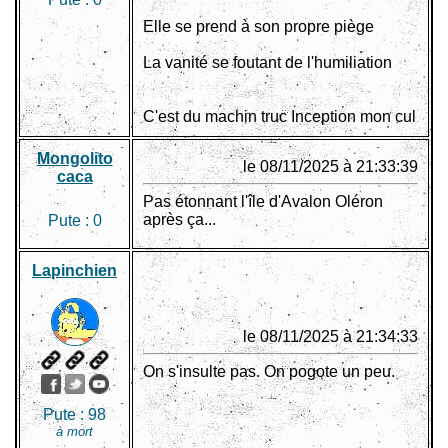
Elle se prend à son propre piège
La vanité se foutant de l'humiliation
C'est du machin truc Inception mon cul
Mongolito
le 08/11/2025 à 21:33:39
caca
Pas étonnant l'île d'Avalon Oléron
après ça...
Pute :
0
Lapinchien
le 08/11/2025 à 21:34:33
On s'insulte pas. On pogote un peu.
Pute :
98
à mort