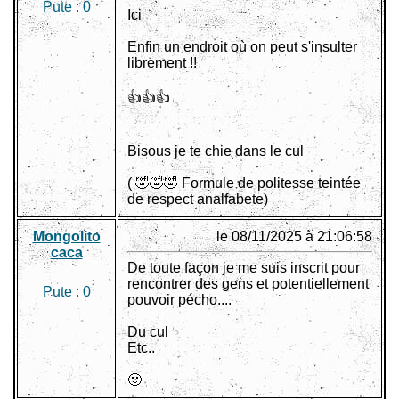
Pute :
0
Ici
Enfin un endroit où on peut s'insulter
librement !!
👍👍👍
Bisous je te chie dans le cul
( 🤣🤣🤣 Formule de politesse teintée
de respect analfabete)
Mongolito
le 08/11/2025 à 21:06:58
caca
De toute façon je me suis inscrit pour
rencontrer des gens et potentiellement
Pute :
0
pouvoir pécho....
Du cul
Etc..
🙂