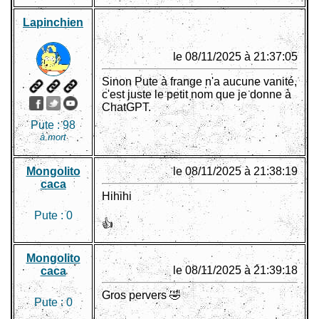
Lapinchien
le 08/11/2025 à 21:37:05
Sinon Pute à frange n'a aucune vanité,
c'est juste le petit nom que je donne à
ChatGPT.
Pute :
98
à mort
Mongolito
le 08/11/2025 à 21:38:19
caca
Hihihi
Pute :
0
👍
Mongolito
le 08/11/2025 à 21:39:18
caca
Gros pervers 🤣
Pute :
0