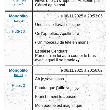
Pute :
98
News que ça s'appelait. Présenté par
à mort
Gérard de Nerval.
Mongolito
le 08/11/2025 à 20:53:05
caca
Une fois le travail effectué
Pute :
0
On l'appellera Apollinaire
( Un morceau de tête en moins)
Et blaise Cendrars
Parce qu'on lui aura couper le bras
avec lequel il se branle 🤣
Mongolito
le 08/11/2025 à 20:56:02
caca
Ah je savais pas
Pute :
0
Faudra que j'aille voir... ça
Franchement tu abuses
Mon poème est magnifique