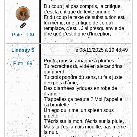
Du coup j'ai pas compris, la critique,
c'est la critique du texte originel ?
Et du coup le texte de substitution est,
lui même, une critique de ce qu'il
remplace, c'est... J'ai presqu'envie de
dire que c'est digne d'Inception
Pute :
100
Lindsay S
le 08/11/2025 à 19:48:49
Poète, grosse arnaque à plumes,
Pute :
99
Tu recraches du vide en alexandrins
qui puent.
Tu crois pondre du sens, tu fais juste
des pets d’âme,
Des diarrhées lyriques en robe de
drame.
T’appelles ça beauté ? Moi j’appelle
ça branlette,
Un ego qui rime, un spleen sous
pipette.
T’écris sur la mort, t’écris sur la pluie,
Mais tu t’es jamais mouillé, pas même
la nuit.