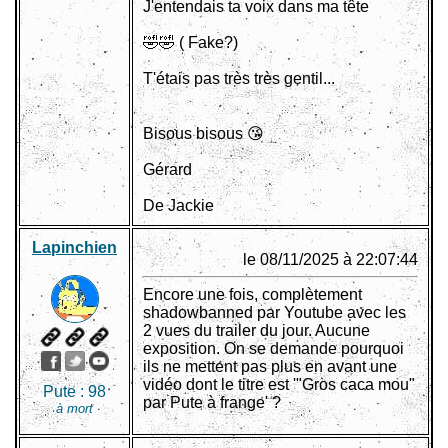
J'entendais ta voix dans ma tête
🤣🤣 ( Fake?)
T'étais pas très très gentil...
Bisous bisous 😘
Gérard
De Jackie
Lapinchien
le 08/11/2025 à 22:07:44
Encore une fois, complètement
shadowbanned par Youtube avec les
2 vues du trailer du jour. Aucune
exposition. On se demande pourquoi
ils ne mettent pas plus en avant une
vidéo dont le titre est '"Gros caca mou"
Pute :
98
par Pute à frange' ?
à mort