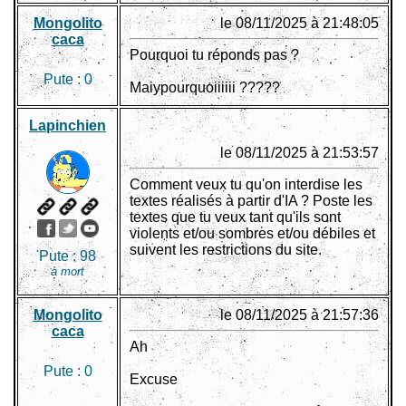
Mongolito
le 08/11/2025 à 21:48:05
caca
Pourquoi tu réponds pas ?
Pute :
0
Maiypourquoiiiiii ?????
Lapinchien
le 08/11/2025 à 21:53:57
Comment veux tu qu'on interdise les
textes réalisés à partir d'IA ? Poste les
textes que tu veux tant qu'ils sont
violents et/ou sombres et/ou débiles et
suivent les restrictions du site.
Pute :
98
à mort
Mongolito
le 08/11/2025 à 21:57:36
caca
Ah
Pute :
0
Excuse