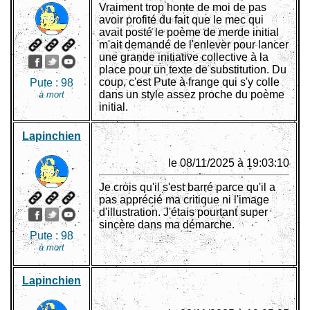
Vraiment trop honte de moi de pas
avoir profité du fait que le mec qui
avait posté le poème de merde initial
m'ait demandé de l'enlever pour lancer
une grande initiative collective à la
place pour un texte de substitution. Du
coup, c'est Pute à frange qui s'y colle
Pute :
98
dans un style assez proche du poème
à mort
initial.
Lapinchien
le 08/11/2025 à 19:03:10
Je crois qu'il s'est barré parce qu'il a
pas apprécié ma critique ni l'image
d'illustration. J'étais pourtant super
sincère dans ma démarche.
Pute :
98
à mort
Lapinchien