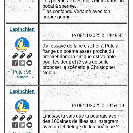
Tes poèmes ? Des mots morts dans un
bocal à sperme.
T’as confondu Verlaine avec ton
propre germe.
Lapinchien
le 08/11/2025 à 19:49:41
J'ai essayé de faire cracher à Pute à
frange un poème assez proche du
premier donc la critique est valable
pour les deux et je vais de suite
proposer le scénario à Christopher
Pute :
98
Nolan.
à mort
Lapinchien
le 08/11/2025 à 19:54:19
Lindsay, tu sais que tu pourrais avoir
des 100aines de likes sur Instagram
avec un tel déluge de feu poétique ?