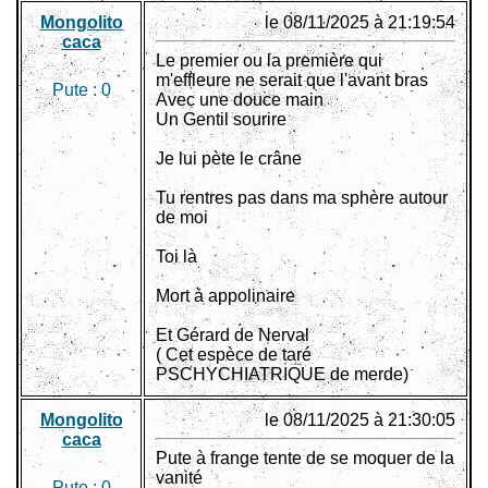
Mongolito
le 08/11/2025 à 21:19:54
caca
Le premier ou la première qui
m'effleure ne serait que l'avant bras
Pute :
0
Avec une douce main
Un Gentil sourire
Je lui pète le crâne
Tu rentres pas dans ma sphère autour
de moi
Toi là
Mort à appolinaire
Et Gérard de Nerval
( Cet espèce de taré
PSCHYCHIATRIQUE de merde)
Mongolito
le 08/11/2025 à 21:30:05
caca
Pute à frange tente de se moquer de la
vanité
Pute :
0