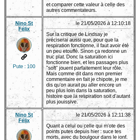
et comparer cette valeur à celle des
autres commentateurs.
Nino St
le 21/05/2026 à 12:10:18
Félix
Sur la critique de Lindsay je
préciserai aussi que, pour que la
respiration fonctionne, il faut avoir été
un peu etouffé. Sinon ça redonne un
truc plat. Donc la saturation ici
fonctionne bien, et les passages plus
Pute :
100
"soft" jouent parfaitement leur rôle.
Mais comme dit dans mon premier
commentaire en fait je chipote, je me
dis qu'on aurait pu aller encore un
peu plus loin dans la saturation,
histoire que la respiration soit d'autant
plus jouissive.
Nino St
le 21/05/2026 à 12:11:38
Félix
Quant a celui ou celle qui m'ote des
points putes depuis hier : suce tes
morts, avec du boulgour dans le ionf.