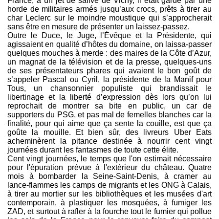
France, à un jet de salive de Vichy, il était gardé par une
horde de militaires armés jusqu’aux crocs, prêts à tirer au
char Leclerc sur le moindre moustique qui s’approcherait
sans être en mesure de présenter un laissez-passez.
Outre le Duce, le Juge, l’Évêque et la Présidente, qui
agissaient en qualité d’hôtes du domaine, on laissa-passer
quelques mouches à merde : des maires de la Côte d’Azur,
un magnat de la télévision et de la presse, quelques-uns
de ses présentateurs phares qui avaient le bon goût de
s’appeler Pascal ou Cyril, la présidente de la Manif pour
Tous, un chansonnier populiste qui brandissait le
libertinage et la liberté d’expression dès lors qu’on lui
reprochait de montrer sa bite en public, un car de
supporters du PSG, et pas mal de femelles blanches car la
finalité, pour qui aime que ça sente la couille, est que ça
goûte la mouille. Et bien sûr, des livreurs Uber Eats
acheminèrent la pitance destinée à nourrir cent vingt
journées durant les fantasmes de toute cette élite.
Cent vingt journées, le temps que l'on estimait nécessaire
pour l'épuration prévue à l'extérieur du château. Quatre
mois à bombarder la Seine-Saint-Denis, à cramer au
lance-flammes les camps de migrants et les ONG à Calais,
à tirer au mortier sur les bibliothèques et les musées d'art
contemporain, à plastiquer les mosquées, à fumiger les
ZAD, et surtout à rafler à la fourche tout le fumier qui pollue