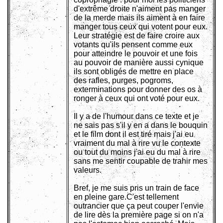
d'extrême droite n'aiment pas manger
de la merde mais ils aiment à en faire
manger tous ceux qui votent pour eux.
Leur stratégie est de faire croire aux
votants qu'ils pensent comme eux
pour atteindre le pouvoir et une fois
au pouvoir de manière aussi cynique
ils sont obligés de mettre en place
des rafles, purges, pogroms,
exterminations pour donner des os à
ronger à ceux qui ont voté pour eux.
Il y a de l'humour dans ce texte et je
ne sais pas s'il y en a dans le bouquin
et le film dont il est tiré mais j'ai eu
vraiment du mal à rire vu le contexte
ou tout du moins j'ai eu du mal à rire
sans me sentir coupable de trahir mes
valeurs.
Bref, je me suis pris un train de face
en pleine gare.C'est tellement
outrancier que ça peut couper l'envie
de lire dès la première page si on n'a