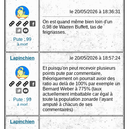
le 20/05/2026 à 18:36:31
On est quand même bien loin d'un
0,98 de Warren Buffett, tas de
feignasses.
Pute :
99
à mort
Lapinchien
le 20/05/2026 à 18:57:24
Et puisqu'on peut recevoir plusieurs
points pute par commentaire,
théoriquement on pourrait avoir des
ratio au delà de 100% par exemple un
Bernard Weber à 775% (taux
actuellement imbattable car égal à
toute la population zonarde l'ayant
Pute :
99
amputé à chacun de ses
à mort
commentaires)
Lapinchien