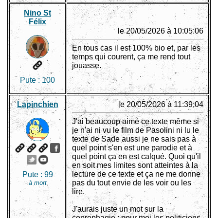
Nino St
Félix
le 20/05/2026 à 10:05:06
En tous cas il est 100% bio et, par les
temps qui courent, ça me rend tout
jouasse.
Pute :
100
Lapinchien
le 20/05/2026 à 11:39:04
J'ai beaucoup aimé ce texte même si
je n'ai ni vu le film de Pasolini ni lu le
texte de Sade aussi je ne sais pas à
quel point s'en est une parodie et à
quel point ça en est calqué. Quoi qu'il
en soit mes limites sont atteintes à la
lecture de ce texte et ça ne me donne
Pute :
99
pas du tout envie de les voir ou les
à mort
lire.
J'aurais juste un mot sur la
coprophagie : pour moi les politiciens