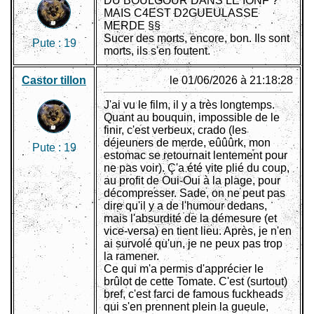
DU BOULGOUR DANS LE IONF ?
MAIS C4EST D2GUEULASSE
MERDE §§
Sucer des morts, encore, bon. Ils sont
Pute :
19
morts, ils s'en foutent.
Castor tillon
le 01/06/2026 à 21:18:28
J'ai vu le film, il y a très longtemps.
Quant au bouquin, impossible de le
finir, c'est verbeux, crado (les
déjeuners de merde, eûûûrk, mon
Pute :
19
estomac se retournait lentement pour
ne pas voir). Ç'a été vite plié du coup,
au profit de Oui-Oui à la plage, pour
décompresser. Sade, on ne peut pas
dire qu'il y a de l'humour dedans,
mais l'absurdité de la démesure (et
vice-versa) en tient lieu. Après, je n'en
ai survolé qu'un, je ne peux pas trop
la ramener.
Ce qui m'a permis d'apprécier le
brûlot de cette Tomate. C'est (surtout)
bref, c'est farci de famous fuckheads
qui s'en prennent plein la gueule,