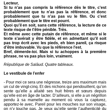
Lecteur,
Si tu n'as pas compris la référence dès le titre, c'est
probablement que tu n'as pas la référence, et donc
probablement que tu n'as pas vu le film. Ou c'est
probablement que le titre est pourri.
Quoi qu'il en soit, sans cette référence, la lecture de ce
texte risque de t'être pénible. Très.
Et même avec cette putain de référence, et même si le
texte s'avérait y être fidèle, et en admettant qu'il soit
pas trop écrit avec les pieds, eh bien pareil, ça risque
d'être imbuvable. Vu que la référence l'est.
Bref, démerde-toi. Mais si tu achoppes à la première
phrase, ne va pas plus loin, vraiment.
République de Salàud. Quatre tableaux.
Le vestibule de l’enfer
- Pour moi ce sera une négresse, treize ans maximum mais
un cul de vingt-cinq. Et des nichons qui pendouillent, qu’on
sente qu’elle a allaité ses huit frères et sœurs depuis
qu’elle est en âge de lacter. D’ailleurs, si elle a un négrillon
pendu à sa mamelle au moment où vous la capturez,
apportez-le avec. Pareil pour les mouches sur son visage,
on n’y touche pas. Je veux qu’elle sente l’authenticité du