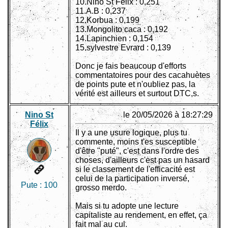
10.Nino St Félix : 0,251
11.A.B : 0,237
12.Korbua : 0,199
13.Mongolito caca : 0,192
14.Lapinchien : 0,154
15.sylvestre Evrard : 0,139
Donc je fais beaucoup d'efforts
commentatoires pour des cacahuètes
de points pute et n'oubliez pas, la
vérité est ailleurs et surtout DTC,s.
Nino St
le 20/05/2026 à 18:27:29
Félix
Il y a une usure logique, plus tu
commente, moins t'es susceptible
d'être "puté", c'est dans l'ordre des
choses, d'ailleurs c'est pas un hasard
si le classement de l'efficacité est
celui de la participation inversé,
Pute :
100
grosso merdo.
Mais si tu adopte une lecture
capitaliste au rendement, en effet, ça
fait mal au cul.