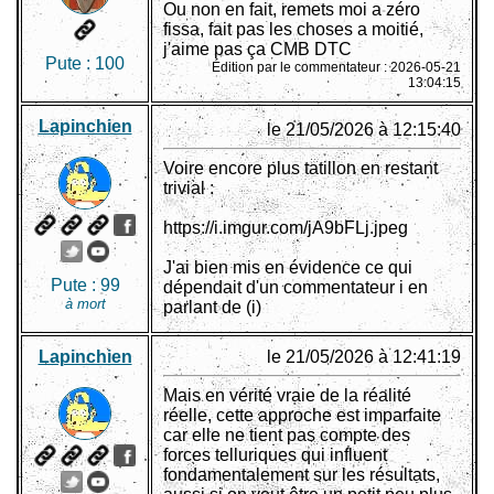
Ou non en fait, remets moi a zéro
fissa, fait pas les choses a moitié,
j'aime pas ça CMB DTC
Pute :
100
Édition par le commentateur : 2026-05-21
13:04:15
Lapinchien
le 21/05/2026 à 12:15:40
Voire encore plus tatillon en restant
trivial :
https://i.imgur.com/jA9bFLj.jpeg
J'ai bien mis en évidence ce qui
Pute :
99
dépendait d'un commentateur i en
à mort
parlant de (i)
Lapinchien
le 21/05/2026 à 12:41:19
Mais en vérité vraie de la réalité
réelle, cette approche est imparfaite
car elle ne tient pas compte des
forces telluriques qui influent
fondamentalement sur les résultats,