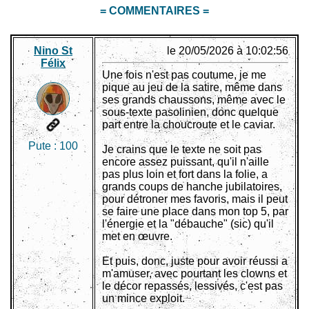
= COMMENTAIRES =
Nino St
le 20/05/2026 à 10:02:56
Félix
Une fois n'est pas coutume, je me
pique au jeu de la satire, même dans
ses grands chaussons, même avec le
sous-texte pasolinien, donc quelque
part entre la choucroute et le caviar.
Pute :
100
Je crains que le texte ne soit pas
encore assez puissant, qu'il n'aille
pas plus loin et fort dans la folie, a
grands coups de hanche jubilatoires,
pour détroner mes favoris, mais il peut
se faire une place dans mon top 5, par
l'énergie et la "débauche" (sic) qu'il
met en œuvre.
Et puis, donc, juste pour avoir réussi a
m'amuser, avec pourtant les clowns et
le décor repassés, lessivés, c'est pas
un mince exploit.