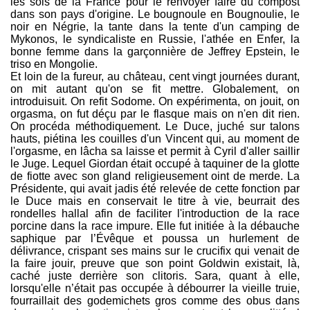
les sols de la France pour le renvoyer faire du compost
dans son pays d'origine. Le bougnoule en Bougnoulie, le
noir en Négrie, la tante dans la tente d'un camping de
Mykonos, le syndicaliste en Russie, l'athée en Enfer, la
bonne femme dans la garçonnière de Jeffrey Epstein, le
triso en Mongolie.
Et loin de la fureur, au château, cent vingt journées durant,
on mit autant qu'on se fit mettre. Globalement, on
introduisuit. On refit Sodome. On expérimenta, on jouit, on
orgasma, on fut déçu par le flasque mais on n'en dit rien.
On procéda méthodiquement. Le Duce, juché sur talons
hauts, piétina les couilles d'un Vincent qui, au moment de
l'orgasme, en lâcha sa laisse et permit à Cyril d'aller saillir
le Juge. Lequel Giordan était occupé à taquiner de la glotte
de fiotte avec son gland religieusement oint de merde. La
Présidente, qui avait jadis été relevée de cette fonction par
le Duce mais en conservait le titre à vie, beurrait des
rondelles hallal afin de faciliter l'introduction de la race
porcine dans la race impure. Elle fut initiée à la débauche
saphique par l’Évêque et poussa un hurlement de
délivrance, crispant ses mains sur le crucifix qui venait de
la faire jouir, preuve que son point Goldwin existait, là,
caché juste derrière son clitoris. Sara, quant à elle,
lorsqu'elle n’était pas occupée à débourrer la vieille truie,
fourraillait des godemichets gros comme des obus dans