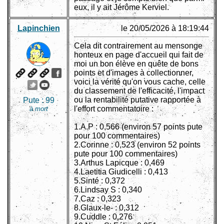
eux, il y ait Jérôme Kerviel.
Lapinchien
le 20/05/2026 à 18:19:44
Cela dit contrairement au mensonge
honteux en page d'accueil qui fait de
moi un bon élève en quête de bons
points et d'images à collectionner,
voici la vérité qu'on vous cache, celle
du classement de l'efficacité, l'impact
ou la rentabilité putative rapportée à
Pute :
99
l'effort commentatoire :
à mort
1.A.P : 0,566 (environ 57 points pute
pour 100 commentaires)
2.Corinne : 0,523 (environ 52 points
pute pour 100 commentaires)
3.Arthus Lapicque : 0,469
4.Laetitia Giudicelli : 0,413
5.Sinté : 0,372
6.Lindsay S : 0,340
7.Caz : 0,323
8.Glaux-le- : 0,312
9.Cuddle : 0,276