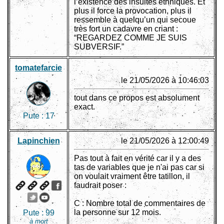
l’existence des insultes ethniques. Et
plus il force la provocation, plus il
ressemble à quelqu’un qui secoue
très fort un cadavre en criant :
“REGARDEZ COMME JE SUIS
SUBVERSIF.”
tomatefarcie
le 21/05/2026 à 10:46:03
tout dans ce propos est absolument
exact.
Pute :
17
Lapinchien
le 21/05/2026 à 12:00:49
Pas tout à fait en vérité car il y a des
tas de variables que je n'ai pas car si
on voulait vraiment être tatillon, il
faudrait poser :
C : Nombre total de commentaires de
la personne sur 12 mois.
Pute :
99
à mort