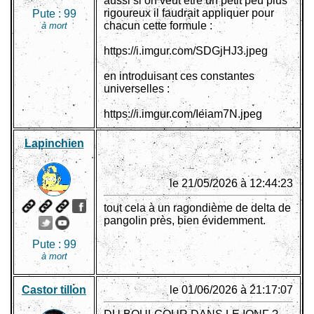
aussi si on veut être un petit peu plus
rigoureux il faudrait appliquer pour
Pute :
99
chacun cette formule :
à mort
https://i.imgur.com/SDGjHJ3.jpeg
en introduisant ces constantes
universelles :
https://i.imgur.com/Ieiam7N.jpeg
Lapinchien
le 21/05/2026 à 12:44:23
tout cela à un ragondième de delta de
pangolin près, bien évidemment.
Pute :
99
à mort
Castor tillon
le 01/06/2026 à 21:17:07