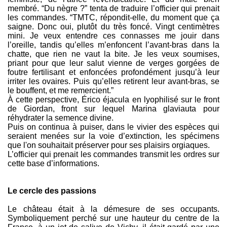
membré. “Du nègre ?” tenta de traduire l’officier qui prenait
les commandes. “TMTC, répondit-elle, du moment que ça
saigne. Donc oui, plutôt du très foncé. Vingt centimètres
mini. Je veux entendre ces connasses me jouir dans
l’oreille, tandis qu’elles m’enfoncent l’avant-bras dans la
chatte, que rien ne vaut la bite. Je les veux soumises,
priant pour que leur salut vienne de verges gorgées de
foutre fertilisant et enfoncées profondément jusqu’à leur
irriter les ovaires. Puis qu’elles retirent leur avant-bras, se
le bouffent, et me remercient.”
À cette perspective, Érico éjacula en lyophilisé sur le front
de Giordan, front sur lequel Marina glaviauta pour
réhydrater la semence divine.
Puis on continua à puiser, dans le vivier des espèces qui
seraient menées sur la voie d’extinction, les spécimens
que l'on souhaitait préserver pour ses plaisirs orgiaques.
L’officier qui prenait les commandes transmit les ordres sur
cette base d’informations.
Le cercle des passions
Le château était à la démesure de ses occupants.
Symboliquement perché sur une hauteur du centre de la