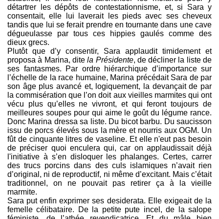
détartrer les dépôts de contestationnisme, et, si Sara y
consentait, elle lui laverait les pieds avec ses cheveux
tandis que lui se ferait prendre en tournante dans une cave
dégueulasse par tous ces hippies gaulés comme des
dieux grecs.
Plutôt que d’y consentir, Sara applaudit timidement et
proposa à Marina, dite
la Présidente
, de décliner la liste de
ses fantasmes. Par ordre hiérarchique d’importance sur
l’échelle de la race humaine, Marina précédait Sara de par
son âge plus avancé et, logiquement, la devançait de par
la commisération que l’on doit aux vieilles marmites qui ont
vécu plus qu’elles ne vivront, et qui feront toujours de
meilleures soupes pour qui aime le goût du légume rance.
Donc Marina dressa sa liste. Du bicot barbu. Du saucisson
issu de porcs élevés sous la mère et nourris aux OGM. Un
fût de cinquante litres de vaseline. Et elle n'eut pas besoin
de préciser quoi enculera qui, car on applaudissait déjà
l'initiative à s’en disloquer les phalanges. Certes, carrer
des trucs porcins dans des culs islamiques n’avait rien
d’original, ni de reproductif, ni même d’excitant. Mais c’était
traditionnel, on ne pouvait pas retirer ça à la vieille
marmite.
Sara put enfin exprimer ses desiderata. Elle exigeait de la
femelle célibataire. De la petite pute incel, de la salope
féministe, de l’athée revendicatrice. Et du mâle bien