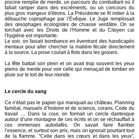
piscine remplie de merde, un parcours du combattant où il
fallait ramper dans des excréments, ou un concours du
plus gros mangeur d'étrons. La Présidente se fit initier à la
débauche coprophage par l’Évêque. Le Juge remplissait
des œsophages écologistes de chiasse verdâtre. On se
torchait avec les Droits de l'Homme et du Citoyen car
l'hygiène est importante.
Le soir, on faisait bombance en éventrant des handicapés
mentaux pour aller chercher la matière fécale directement
à la source. La pisse coulait à flots dans les gosiers.
La fête battait son plein et on avait trop souvent les yeux
pleins de merde pour voir celle qui menaçait de tomber en
pluie sur le toit de leur monde.
Le cercle du sang
Ce n'était pas le papier qui manquait au château. Planning
familial, manuels d’histoire et de science, corans, Code du
travail … Dans la cour, on formait un cercle dantesque
autour d’une montagne de ces écrits et on se réchauffait à
ces immenses autodafés. On savait faire flamber
l’essence, et surtout son prix, mais on ignorait pourtant tout
de la flamme. “Celle dans les cœurs et dans les yeux”,