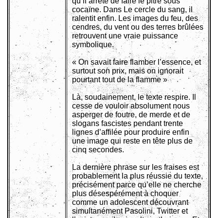
qu’il arrête de faire le pitre sous
cocaïne. Dans Le cercle du sang, il
ralentit enfin. Les images du feu, des
cendres, du vent ou des terres brûlées
retrouvent une vraie puissance
symbolique.
« On savait faire flamber l’essence, et
surtout son prix, mais on ignorait
pourtant tout de la flamme »
Là, soudainement, le texte respire. Il
cesse de vouloir absolument nous
asperger de foutre, de merde et de
slogans fascistes pendant trente
lignes d’affilée pour produire enfin
une image qui reste en tête plus de
cinq secondes.
La dernière phrase sur les fraises est
probablement la plus réussie du texte,
précisément parce qu’elle ne cherche
plus désespérément à choquer
comme un adolescent découvrant
simultanément Pasolini, Twitter et