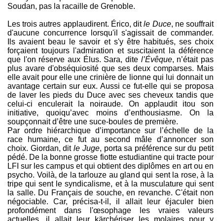
Soudan, pas la racaille de Grenoble.
Les trois autres applaudirent. Érico, dit
le Duce
, ne souffrait
d'aucune concurrence lorsqu'il s'agissait de commander.
Ils avaient beau le savoir et s'y être habitués, ses choix
forçaient toujours l'admiration et suscitaient la déférence
que l'on réserve aux Élus. Sara, dite
l’Évêque
, n’était pas
plus avare d'obséquiosité que ses deux comparses. Mais
elle avait pour elle une crinière de lionne qui lui donnait un
avantage certain sur eux. Aussi ce fut-elle qui se proposa
de laver les pieds du Duce avec ses cheveux tandis que
celui-ci enculerait la noiraude. On applaudit itou son
initiative, quoiqu’avec moins d’enthousiasme. On la
soupçonnait d’être une suce-boules de première.
Par ordre hiérarchique d’importance sur l’échelle de la
race humaine, ce fut au second mâle d’annoncer son
choix. Giordan, dit
le Juge
, porta sa préférence sur du petit
pédé. De la bonne grosse fiotte estudiantine qui tracte pour
LFI sur les campus et qui obtient des diplômes en art ou en
psycho. Voilà, de la tarlouze au gland qui sent la rose, à la
tripe qui sent le syndicalisme, et à la musculature qui sent
la salle. Du Français de souche, en revanche. C'était non
négociable. Car, précisa-t-il, il allait leur éjaculer bien
profondément dans l'œsophage les vraies valeurs
actuelles, il allait leur kärchériser les molaires pour y