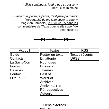
« Si ils continuent, 'faudra que ça cesse. »
Hubert-Félix Thiéfaine
« Parce que, perso, si j’écris, c’est juste pour avoir
l’opportunité de me faire sucer la pine. »
Magicien Pampers
,
le 13/03/2025 dans les
commentaires de "Texte pour le site super" de
Stadecaca14
Accueil
Textes
RSS
Guide
Poster un texte
Textes récents
Contacts
En attente
URSS
La Saint-Con
Rubriques
Forum
Dossiers
Galeries
Thèmes
Foutoir
Best of
Erreur 503
Worst of
Archives
Anniversaires
Rétrospectives
Auteurs
Liens externes
[nihil.fr]