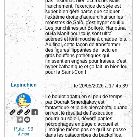
pas l'estomac bien accroché. Mais
franchement, l'exercice de style est
super bien géré parce que calquer
l'extrême droite d'aujourd'hui sur les
monstres de Salò, c'est hyper couillu.
Les punchlines sur Bolloré, Hanouna
ou la Manif pour tous sont ultra
acérées et font mouche à chaque fois.
Au final, cette façon de transformer
des figures flippantes de l'actu en
gros bouffons pathétiques qui
finissent en engrais pour fraises, c'est
hyper cathartique et ça fait un bien fou
pour la Saint-Con !
Lapinchien
le 20/05/2026 à 17:45:39
Le boulot abattu en si peu de temps
par Dourak Smerdiakov est
fantastique et je dis bien abattu quand
on voit le résultat de l’exécution
pourrir au soleil, dévoré par les
nécrophages en page d'accueil et
Pute :
99
j'imagine même pas ce qu'il se passe
à mort
dans les catacombes du backoffice.