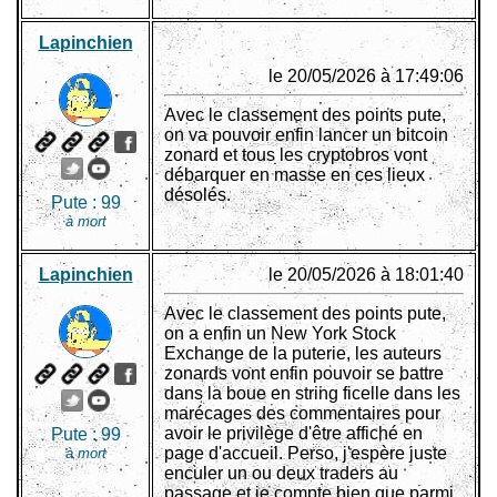
Lapinchien
le 20/05/2026 à 17:49:06
Avec le classement des points pute,
on va pouvoir enfin lancer un bitcoin
zonard et tous les cryptobros vont
débarquer en masse en ces lieux
désolés.
Pute :
99
à mort
Lapinchien
le 20/05/2026 à 18:01:40
Avec le classement des points pute,
on a enfin un New York Stock
Exchange de la puterie, les auteurs
zonards vont enfin pouvoir se battre
dans la boue en string ficelle dans les
marécages des commentaires pour
avoir le privilège d'être affiché en
Pute :
99
page d'accueil. Perso, j'espère juste
à mort
enculer un ou deux traders au
passage et je compte bien que parmi