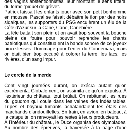
des vagins abstentionnistes, leur montrant le sens littéral
du terme “piquet de grève”.
Patrick laissait les enfants jouer avec son petit bonhomme
en mousse, Pascal se faisait débattre le fion par des noirs
sidaïques, les supporters du PSG enculèrent un élu de la
Côte d'Azur sur la Cane, Cane, Canebière.
La fête battait son plein et on avait trop souvent la bouche
pleine de foutre pour pouvoir reprendre les chants
patriotiques qui constituaient la bande sonore de ce joyeux
pince-fesses. Dommage pour l'enfer du Connemara, mais
on était bien trop occupé à colorer la terre, les lacs, les
rivières, d'un sang impur.
Le cercle de la merde
Cent vingt journées durant, on exécra autant qu'on
excrémenta. Globalement, on assimila ce qu’on expulsa. À
l'extérieur du château, tout brûlait. On rebitumait les rues
du goudron qui coule dans les veines des indésirables.
Tripes et boyaux fumants achalandaient les étals des
marchands d'andouillettes. En train, en avion, en bateau, à
la catapulte, on renvoyait les restes à leurs producteurs.
À l'intérieur du château, le Duce organisa des olympiades.
Au nombre des épreuves, la traversée à la nage d'une