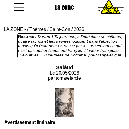
La Zone
coucou gamin
LA ZONE
-
/
Thèmes
/
Saint-Con
/
2026
Résumé :
Durant 120 journées, à l'abri dans un château,
quatre fachos et leurs invités jouissent dans l'abjection
tandis qu'à l'extérieur on passe par les armes tout ce qui
n'est pas authentiquement français. L'auteur transpose
"Salò et les 120 journées de Sodome" pour rappeler que
le fascisme n'est pas seulement l'oppression d'un peuple
par un pouvoir totalitaire, mais aussi la corruption morale
Salàud
portée au plus haut degré. En cela, son récit est aussi une
Le 20/05/2026
réflexion sur le mal dans l'Homme. La lecture en est
éprouvante, mais la brièveté la rend supportable pour
par
tomatefarcie
celui ou celle qui ne peut endurer les près de deux heures
du film de Pasolini, ou les cinq cents pages du roman de
Sade. Malgré sa dureté, cet excellent texte de la Saint-
Con se termine sur un goût de fraise et une note d'espoir.
Par les temps qui courent, j'aimerais pouvoir partager cet
optimisme.
Avertissement liminaire.