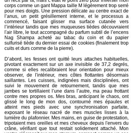
un récit par là, mais c’était le point zéro pour inverser mon
corps comme un gant Mappa taille M légèrement trop serré
pour mes doigts. Une pression délicate au centre exact de
l’anus, un petit grésillement interne, et le processus a
commencé, faisant glisser ma surface cutanée vers
l’intérieur tandis que mes muqueuses tièdes découvraient
l'air libre, le tout accompagné du parfum subtil de l’encens
Nag Shampa acheté au tabac du coin et du papier
sulfurisé tiède du dernier essai de cookies (finalement trop
cuits et durs comme de la pierre).
D’abord, les fesses ont quitté leurs attaches habituelles,
pivotant exactement sur un axe invisible de 37,2 degrés,
comme si elles recalibraient leur orientation pour mieux
observer, de l'intérieur, mes côtes flottantes désormais
saillantes. Les cuisses, indignées mais disciplinées, ont
suivi le mouvement de retournement, tandis que mes
jambes se tortillaient l’une dans l’autre, ma peau frottant
contre mes propres os. Mes bras, anticipant le chaos, ont
glissé le long de mon dos, contourné mes épaules et
atteint mes pieds avec une synchronisation parfaite,
exposant le réseau nacré de mes muscles lisses à la
lumière du plafonnier. Mes mains, en guise de protestation,
tripotaient mes oreilles et mes cheveux depuis l'envers du
crâne, vérifiant que tout restait solidement attaché. Mon