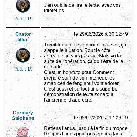
J'en oublie de lire le texte, avec vos
idioteries.
Pute :
19
Castor
le 29/06/2026 à 00:12:49
tillon
Tremblement des genoux inversés, ça
s'appelle luxation. Pour le côté
agréable, je suis pas sûr. Mais vu la
suite de l'opération, ça doit être de la
rigolade.
Pute :
19
C'est un bon tuto pour Comment
prendre soin de son intérieur, les
amatrices de feng shui vont adorer.
C'est aussi et surtout une superbe
démonstration de texte zonard à
l'ancienne. J'apprécie.
Cormary
le 09/07/2026 à 17:29:19
Stéphane
Retiens l'anus, jusqu'à la fin du monde
Retiens l'anus pour nos cœurs dans