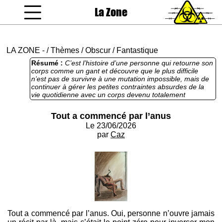
La Zone
coucou gamin
LA ZONE
-
/
Thèmes
/
Obscur
/
Fantastique
Résumé :
C’est l’histoire d’une personne qui retourne son
corps comme un gant et découvre que le plus difficile
n’est pas de survivre à une mutation impossible, mais de
continuer à gérer les petites contraintes absurdes de la
vie quotidienne avec un corps devenu totalement
inutilisable. Un body horror burlesque assumé, très
proche du cartoon gore, avec une mécanique de
Tout a commencé par l’anus
saturation. L’idée de départ est excellente : partir d'une
Le 23/06/2026
image simple, immédiatement compréhensible, puis en
tirer les conséquences jusqu’à l’absurde administratif. Le
par
Caz
vrai moteur n’est pas l’horreur anatomique : c’est le
contraste entre une catastrophe cosmique et une
obsession pour des détails ridicules.
Tout a commencé par l’anus. Oui, personne n’ouvre jamais