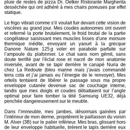
pluie de restes de pizza Dr. Oetker Ristorante Margherita
desséchée qui ont adhéré à mes chairs poreuses par effet
statique.
Le frigo vibrait comme s’il voulait fuir devant cette vision de
viscères au grand jour. Mes coudes autonomes ont ouvert
et refermé la porte brutalement, le froid brutal de la partie
congélateur saisissant mes muscles lisses d'une morsure
thermique inédite, envoyant un yaourt à la grecque
Danone Nature 125 g voler en parabole parfaite sur
l’ampoule du plafonnier. Le chat sans nom gémit, sans
doute terrifié par l'éclat rose et nacré de mon anatomie
inversée, avant de se tapir derrière le canapé Nuria de
chez La Redoute (bleu marine mais j’avais commandé
terra cota et j’ai jamais eu l’énergie de le renvoyer). Mes
orteils tentaient de libérer le passage sous ma propre
enveloppe cutanée devenue sac de couchage interne,
tandis que mes doigts et coudes débattaient sur l’angle
optimal pour faire tomber la télé Samsung UE32, déjà
penchée dangereusement sur le meuble.
Dans l’immeuble, mes jambes, désormais gainées par
l'intérieur de mon derme, projetèrent le paillasson du voisin
M. Alver (3B) sur le palier inférieur. Mes bras, glissant hors
de leur enveloppe habituelle, tirèrent le tapis derrière eux