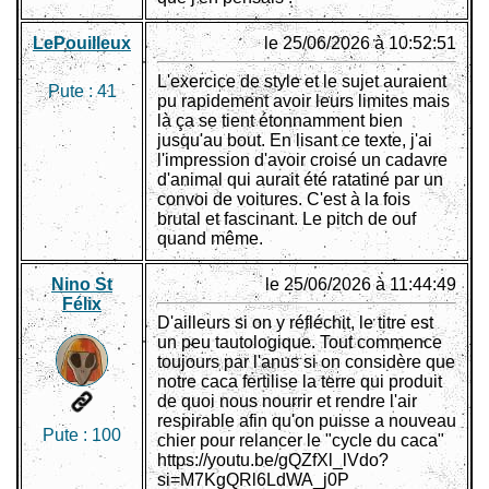
LePouilleux
le 25/06/2026 à 10:52:51
L'exercice de style et le sujet auraient
Pute :
41
pu rapidement avoir leurs limites mais
là ça se tient étonnamment bien
jusqu'au bout. En lisant ce texte, j'ai
l'impression d'avoir croisé un cadavre
d'animal qui aurait été ratatiné par un
convoi de voitures. C'est à la fois
brutal et fascinant. Le pitch de ouf
quand même.
Nino St
le 25/06/2026 à 11:44:49
Félix
D'ailleurs si on y réfléchit, le titre est
un peu tautologique. Tout commence
toujours par l'anus si on considère que
notre caca fertilise la terre qui produit
de quoi nous nourrir et rendre l'air
respirable afin qu'on puisse a nouveau
Pute :
100
chier pour relancer le "cycle du caca"
https://youtu.be/gQZfXl_lVdo?
si=M7KgQRl6LdWA_j0P