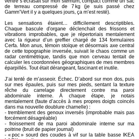
ventre s’écrasait sur mon sternum, compact comme un sac
de terreau compressé de 7 kg (je suis passé chez
Gamm’Vert il y a quelques jours, ça m’est resté).
Les sensations étaient… difficilement descriptibles.
Chaque bascule d'organe déclenchait des frissons et
vibrations improbables, que je répertoriais mentalement
avec la rigueur d’un greffier chargé de 134 formulaires
Cerfa. Mon anus, témoin stoïque et désormais axe central
de cette topographie inversée, suivait le chaos comme un
radar centimétrique, tandis que mon cerveau tentait de
calculer les coordonnées géographiques de mes membres
éparpillés. Tout était dérangeant, fascinant et inutile.
J’ai tenté de m’asseoir. Échec. D’abord sur mon dos, puis
sur mes épaules, puis sur mes pieds, sentant la texture
rêche du carrelage directement contre ma paroi
abdominale interne. À chaque étape, je notais
mentalement (faute d’accès à mes propres doigts coincés
dans ma nouvelle doublure charnelle) :
- tremblement des genoux inversés (improbable mais pas
forcément désagréable)
- froissement de ma paroi abdominale interne sur ma
poitrine (bruit de papier journal)
- « poc » sourd des coudes à vif sur la table basse IKEA