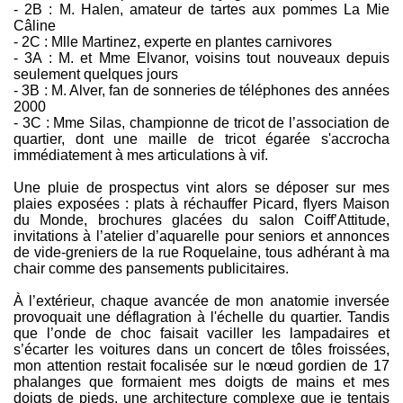
- 2B : M. Halen, amateur de tartes aux pommes La Mie
Câline
- 2C : Mlle Martinez, experte en plantes carnivores
- 3A : M. et Mme Elvanor, voisins tout nouveaux depuis
seulement quelques jours
- 3B : M. Alver, fan de sonneries de téléphones des années
2000
- 3C : Mme Silas, championne de tricot de l’association de
quartier, dont une maille de tricot égarée s'accrocha
immédiatement à mes articulations à vif.
Une pluie de prospectus vint alors se déposer sur mes
plaies exposées : plats à réchauffer Picard, flyers Maison
du Monde, brochures glacées du salon Coiff’Attitude,
invitations à l’atelier d’aquarelle pour seniors et annonces
de vide-greniers de la rue Roquelaine, tous adhérant à ma
chair comme des pansements publicitaires.
À l’extérieur, chaque avancée de mon anatomie inversée
provoquait une déflagration à l'échelle du quartier. Tandis
que l’onde de choc faisait vaciller les lampadaires et
s’écarter les voitures dans un concert de tôles froissées,
mon attention restait focalisée sur le nœud gordien de 17
phalanges que formaient mes doigts de mains et mes
doigts de pieds, une architecture complexe que je tentais