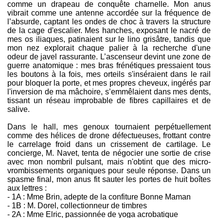
comme un drapeau de conquête charnelle. Mon anus
vibrait comme une antenne accordée sur la fréquence de
l’absurde, captant les ondes de choc à travers la structure
de la cage d'escalier. Mes hanches, exposant le nacré de
mes os iliaques, patinaient sur le lino grisâtre, tandis que
mon nez explorait chaque palier à la recherche d'une
odeur de javel rassurante. L’ascenseur devint une zone de
guerre anatomique : mes bras frénétiques pressaient tous
les boutons à la fois, mes orteils s'inséraient dans le rail
pour bloquer la porte, et mes propres cheveux, ingérés par
l'inversion de ma mâchoire, s’emmêlaient dans mes dents,
tissant un réseau improbable de fibres capillaires et de
salive.
Dans le hall, mes genoux tournaient perpétuellement
comme des hélices de drone défectueuses, frottant contre
le carrelage froid dans un crissement de cartilage. Le
concierge, M. Navet, tenta de négocier une sortie de crise
avec mon nombril pulsant, mais n'obtint que des micro-
vrombissements organiques pour seule réponse. Dans un
spasme final, mon anus fit sauter les portes de huit boîtes
aux lettres :
- 1A : Mme Brin, adepte de la confiture Bonne Maman
- 1B : M. Dorel, collectionneur de timbres
- 2A : Mme Elric, passionnée de yoga acrobatique