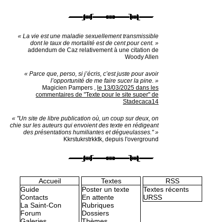
« La vie est une maladie sexuellement transmissible
dont le taux de mortalité est de cent pour cent. »
addendum de Caz relativement à une citation de
Woody Allen
« Parce que, perso, si j’écris, c’est juste pour avoir
l’opportunité de me faire sucer la pine. »
Magicien Pampers
,
le 13/03/2025 dans les
commentaires de "Texte pour le site super" de
Stadecaca14
« "Un site de libre publication où, un coup sur deux, on
chie sur les auteurs qui envoient des texte en rédigeant
des présentations humiliantes et dégueulasses." »
Kkrstukrstrkktk, depuis l'overground
Accueil
Textes
RSS
Guide
Poster un texte
Textes récents
Contacts
En attente
URSS
La Saint-Con
Rubriques
Forum
Dossiers
Galeries
Thèmes