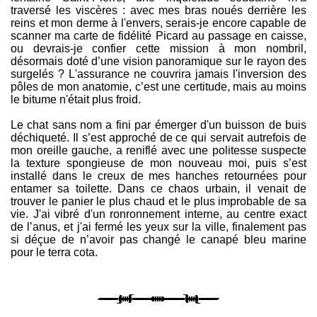
traversé les viscères : avec mes bras noués derrière les
reins et mon derme à l'envers, serais-je encore capable de
scanner ma carte de fidélité Picard au passage en caisse,
ou devrais-je confier cette mission à mon nombril,
désormais doté d’une vision panoramique sur le rayon des
surgelés ? L'assurance ne couvrira jamais l'inversion des
pôles de mon anatomie, c’est une certitude, mais au moins
le bitume n'était plus froid.
Le chat sans nom a fini par émerger d'un buisson de buis
déchiqueté. Il s’est approché de ce qui servait autrefois de
mon oreille gauche, a reniflé avec une politesse suspecte
la texture spongieuse de mon nouveau moi, puis s’est
installé dans le creux de mes hanches retournées pour
entamer sa toilette. Dans ce chaos urbain, il venait de
trouver le panier le plus chaud et le plus improbable de sa
vie. J'ai vibré d'un ronronnement interne, au centre exact
de l’anus, et j'ai fermé les yeux sur la ville, finalement pas
si déçue de n’avoir pas changé le canapé bleu marine
pour le terra cota.