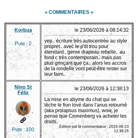
= COMMENTAIRES =
Korbua
le 23/06/2026 à 08:14:32
yep.. écriture très autocentrée au style
Pute :
2
propret.. avec le p'tit trou pour
étendard.. genre drapeau rebelle.. au
fond c très contemporain.. mais pas
plus grinçant que ça.. alors les accros
de la rondelle vont peut-être rester sur
leur faim..
Nino St
le 23/06/2026 à 12:38:13
Félix
La mise en abyme du chat qui se
lèche le fion lové dans l'anus retourné
(aka prolapsus maximus), wow, je
pense que Cronenberg va acheter les
droits.
Édition par le commentateur : 2026-06-23
Pute :
100
12:38:26