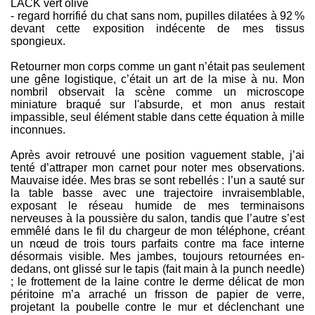
LACK vert olive
- regard horrifié du chat sans nom, pupilles dilatées à 92 %
devant cette exposition indécente de mes tissus
spongieux.
Retourner mon corps comme un gant n’était pas seulement
une gêne logistique, c’était un art de la mise à nu. Mon
nombril observait la scène comme un microscope
miniature braqué sur l'absurde, et mon anus restait
impassible, seul élément stable dans cette équation à mille
inconnues.
Après avoir retrouvé une position vaguement stable, j’ai
tenté d’attraper mon carnet pour noter mes observations.
Mauvaise idée. Mes bras se sont rebellés : l’un a sauté sur
la table basse avec une trajectoire invraisemblable,
exposant le réseau humide de mes terminaisons
nerveuses à la poussière du salon, tandis que l’autre s’est
emmêlé dans le fil du chargeur de mon téléphone, créant
un nœud de trois tours parfaits contre ma face interne
désormais visible. Mes jambes, toujours retournées en-
dedans, ont glissé sur le tapis (fait main à la punch needle)
; le frottement de la laine contre le derme délicat de mon
péritoine m’a arraché un frisson de papier de verre,
projetant la poubelle contre le mur et déclenchant une