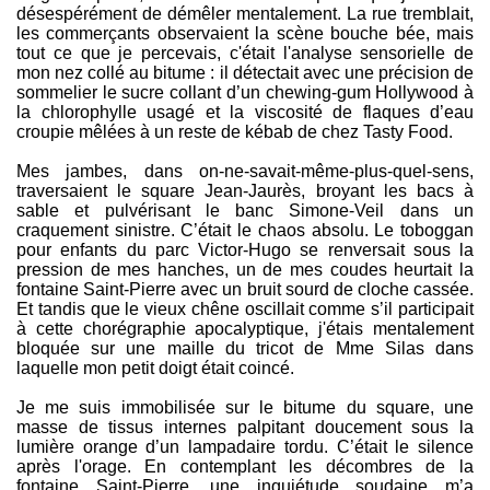
désespérément de démêler mentalement. La rue tremblait,
les commerçants observaient la scène bouche bée, mais
tout ce que je percevais, c'était l'analyse sensorielle de
mon nez collé au bitume : il détectait avec une précision de
sommelier le sucre collant d’un chewing-gum Hollywood à
la chlorophylle usagé et la viscosité de flaques d’eau
croupie mêlées à un reste de kébab de chez Tasty Food.
Mes jambes, dans on-ne-savait-même-plus-quel-sens,
traversaient le square Jean-Jaurès, broyant les bacs à
sable et pulvérisant le banc Simone-Veil dans un
craquement sinistre. C’était le chaos absolu. Le toboggan
pour enfants du parc Victor-Hugo se renversait sous la
pression de mes hanches, un de mes coudes heurtait la
fontaine Saint-Pierre avec un bruit sourd de cloche cassée.
Et tandis que le vieux chêne oscillait comme s’il participait
à cette chorégraphie apocalyptique, j'étais mentalement
bloquée sur une maille du tricot de Mme Silas dans
laquelle mon petit doigt était coincé.
Je me suis immobilisée sur le bitume du square, une
masse de tissus internes palpitant doucement sous la
lumière orange d’un lampadaire tordu. C’était le silence
après l'orage. En contemplant les décombres de la
fontaine Saint-Pierre, une inquiétude soudaine m’a