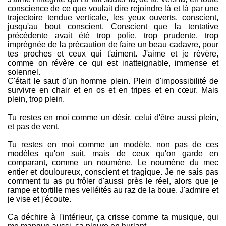
conscience de ce que voulait dire rejoindre là et là par une
trajectoire tendue verticale, les yeux ouverts, conscient,
jusqu'au bout conscient. Conscient que la tentative
précédente avait été trop polie, trop prudente, trop
imprégnée de la précaution de faire un beau cadavre, pour
tes proches et ceux qui t'aiment. J'aime et je révère,
comme on révère ce qui est inatteignable, immense et
solennel.
C'était le saut d'un homme plein. Plein d'impossibilité de
survivre en chair et en os et en tripes et en cœur. Mais
plein, trop plein.
Tu restes en moi comme un désir, celui d'être aussi plein,
et pas de vent.
Tu restes en moi comme un modèle, non pas de ces
modèles qu'on suit, mais de ceux qu'on garde en
comparant, comme un noumène. Le noumène du mec
entier et douloureux, conscient et tragique. Je ne sais pas
comment tu as pu frôler d'aussi près le réel, alors que je
rampe et tortille mes velléités au raz de la boue. J'admire et
je vise et j'écoute.
Ca déchire à l'intérieur, ça crisse comme ta musique, qui