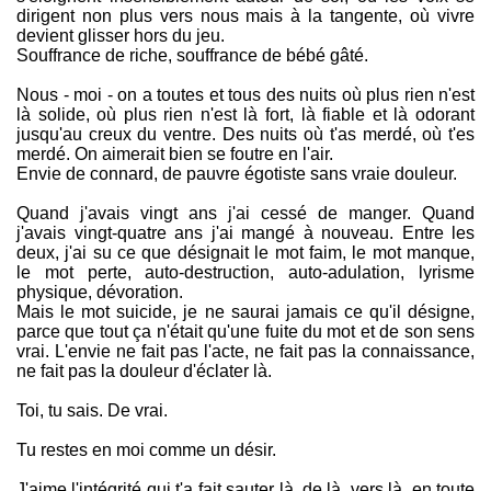
dirigent non plus vers nous mais à la tangente, où vivre
devient glisser hors du jeu.
Souffrance de riche, souffrance de bébé gâté.
Nous - moi - on a toutes et tous des nuits où plus rien n'est
là solide, où plus rien n'est là fort, là fiable et là odorant
jusqu'au creux du ventre. Des nuits où t'as merdé, où t'es
merdé. On aimerait bien se foutre en l'air.
Envie de connard, de pauvre égotiste sans vraie douleur.
Quand j'avais vingt ans j'ai cessé de manger. Quand
j'avais vingt-quatre ans j'ai mangé à nouveau. Entre les
deux, j'ai su ce que désignait le mot faim, le mot manque,
le mot perte, auto-destruction, auto-adulation, lyrisme
physique, dévoration.
Mais le mot suicide, je ne saurai jamais ce qu'il désigne,
parce que tout ça n'était qu'une fuite du mot et de son sens
vrai. L'envie ne fait pas l'acte, ne fait pas la connaissance,
ne fait pas la douleur d'éclater là.
Toi, tu sais. De vrai.
Tu restes en moi comme un désir.
J'aime l'intégrité qui t'a fait sauter là, de là, vers là, en toute