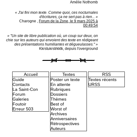
Amélie Nothomb
« J'ai fini mon texte. Comme quoi, ces nocturnales
d'écritures, ça ne sert pas à rien... »
Charogne
,
Forum de la Zone, le 9 mars 2025 à
00:49:54
« "Un site de libre publication où, un coup sur deux, on
chie sur les auteurs qui envoient des texte en rédigeant
des présentations humiliantes et dégueulasses." »
Kkrstukrstrkktk, depuis l'overground
Accueil
Textes
RSS
Guide
Poster un texte
Textes récents
Contacts
En attente
URSS
La Saint-Con
Rubriques
Forum
Dossiers
Galeries
Thèmes
Foutoir
Best of
Erreur 503
Worst of
Archives
Anniversaires
Rétrospectives
Auteurs