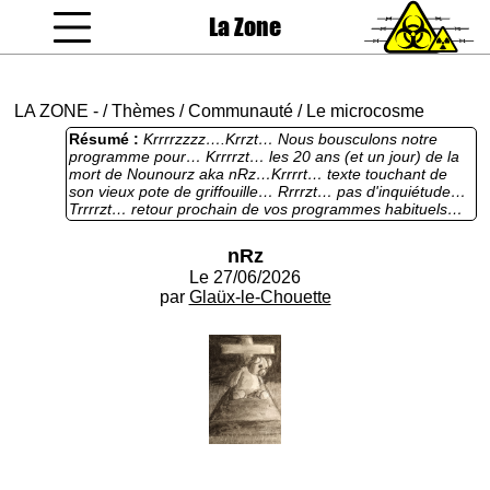
La Zone
coucou gamin
LA ZONE
-
/
Thèmes
/
Communauté
/
Le microcosme
Résumé :
Krrrrzzzz….Krrzt… Nous bousculons notre
programme pour… Krrrrzt… les 20 ans (et un jour) de la
mort de Nounourz aka nRz…Krrrrt… texte touchant de
son vieux pote de griffouille… Rrrrzt… pas d'inquiétude…
Trrrrzt… retour prochain de vos programmes habituels…
Krrrrt…
nRz
Le 27/06/2026
par
Glaüx-le-Chouette