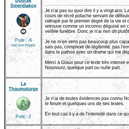
Dourak
Smerdiakov
Je n'ai pas su quoi dire il y a vingt ans. L
cours de récré potache servant de défouloi
rattrapé par le premier degré de la vie et
retrouve comme un inconnu déguisé en c
veillée funèbre. Donc je n'ai rien dit plut
Pute :
-6
Je ne m'en sens pas beaucoup plus capable
ma non troppo
sais pas, complexe de légitimité, pas l'env
dans le pathos avec un drame qui me dé
Merci à Glaüx pour ce texte très intense 
Nounourz, quelque part ou nulle part.
Le
Thaumaturge
Je n'ai de toutes évidences pas connu N
le forum et quelques uns de ses textes.
En tout cas il y a de l'intensité dans ce 
Pute :
2