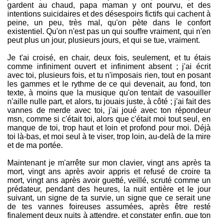
gardent au chaud, papa maman y ont pourvu, et des
intentions suicidaires et des désespoirs fictifs qui cachent à
peine, un peu, très mal, qu'on pète dans le confort
existentiel. Qu'on n'est pas un qui souffre vraiment, qui n'en
peut plus un jour, plusieurs jours, et qui se tue, vraiment.
Je t'ai croisé, en chair, deux fois, seulement, et tu étais
comme infiniment ouvert et infiniment absent ; j'ai écrit
avec toi, plusieurs fois, et tu n'imposais rien, tout en posant
les gammes et le rythme de ce qui devenait, au fond, ton
texte, à moins que la musique qu'on tentait de vasouiller
n'aille nulle part, et alors, tu jouais juste, à côté ; j'ai fait des
vannes de merde avec toi, j'ai joué avec ton répondeur
msn, comme si c'était toi, alors que c'était moi tout seul, en
manque de toi, trop haut et loin et profond pour moi. Déjà
toi là-bas, et moi seul à te viser, trop loin, au-delà de la mire
et de ma portée.
Maintenant je m'arrête sur mon clavier, vingt ans après ta
mort, vingt ans après avoir appris et refusé de croire ta
mort, vingt ans après avoir guetté, veillé, scruté comme un
prédateur, pendant des heures, la nuit entière et le jour
suivant, un signe de ta survie, un signe que ce serait une
de tes vannes foireuses assumées, après être resté
finalement deux nuits à attendre, et constater enfin, que ton