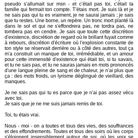
pseudo s'allumait sur msn - et c'était pas toi, c'était ta
famille qui fermait ton compte. T'étais mort. Je suis là et je
ne sais pas qui tu es vraiment, je ne saurai jamais ; je sais
que tu restes. Une borne, un repère. Un tronc mort planté là
dans le sol et qui ne s'effondrera pas, ne tordra pas, ne
tombera pas en cendre. Je sais que toute cette discrétion
d'existence, discrétion de regard où le brillant fuyait comme
à rebours, discrétion d'écriture où l'explosion constante de
ton style se réservait derrière ou à côté des autres, tout ça
m'a construit un manque de toi, irrémédiable, et un amour
pour cette immensité d'existence qui était toi, si tu savais,
et tu ne sais pas, et tu ne sauras jamais en mots prononcés
d'une langue pleine de sang et de chaleur, je n'ai plus que
ça : des mots froids, un lyrisme déglingué de vieillard, des
manques.
Je ne sais pas qui tu es parce que je n'ai pas assez vécu
avec toi.
Je sais que je ne me suis jamais remis de toi.
Toi, tu étais vrai.
Nous - moi - on a toutes et tous des vies, des souffrances
et des effondrements. Toutes et tous des soirs où les corps
s'éloignent insensiblement autour de soi, où les voix se