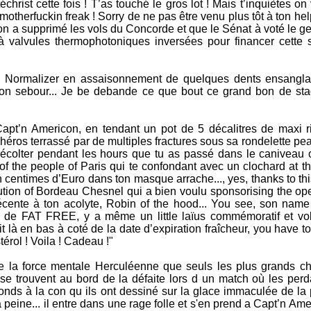
christ cette fois ! T’as touché le gros lot ! Mais t’inquiètes on 
 motherfuckin freak ! Sorry de ne pas être venu plus tôt à ton hel
on a supprimé les vols du Concorde et que le Sénat à voté le ge
 valvules thermophotoniques inversées pour financer cette 
e Normalizer en assaisonnement de quelques dents ensangla
bon sebour... Je be debande ce que bout ce grand bon de sta
Capt’n Americon, en tendant un pot de 5 décalitres de maxi ril
 héros terrassé par de multiples fractures sous sa rondelette pe
colter pendant les hours que tu as passé dans le caniveau of
 of the people of Paris qui te confondant avec un clochard at t
 centimes d’Euro dans ton masque arrache..., yes, thanks to th
tion of Bordeau Chesnel qui a bien voulu sponsorising the opera
cente à ton acolyte, Robin of the hood... You see, son name 
us de FAT FREE, y a même un little laïus commémoratif et vo
tit là en bas à coté de la date d’expiration fraîcheur, you have to
érol ! Voila ! Cadeau !"
de la force mentale Herculéenne que seuls les plus grands 
 se trouvent au bord de la défaite lors d un match où les perd
ronds à la con qu ils ont dessiné sur la glace immaculée de la 
la peine... il entre dans une rage folle et s'en prend a Capt’n Ame