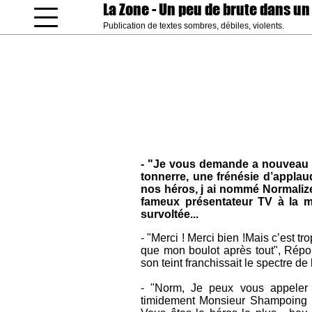
La Zone
- Un peu de brute dans un
Publication de textes sombres, débiles, violents.
coucou gamin
- "Je vous demande a nouveau u
tonnerre, une frénésie d’applau
nos héros, j ai nommé Normalize
fameux présentateur TV à la 
survoltée...
- "Merci ! Merci bien !Mais c’est tro
que mon boulot après tout", Répon
son teint franchissait le spectre de 
- "Norm, Je peux vous appeler
timidement Monsieur Shampoing ,"