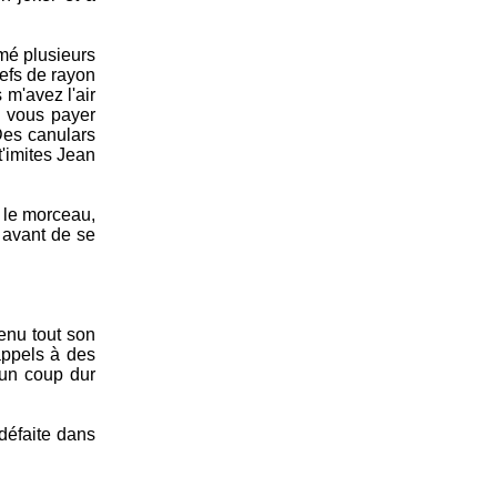
rmé plusieurs
hefs de rayon
m'avez l'air
i vous payer
Des canulars
'imites Jean
e le morceau,
 avant de se
enu tout son
 appels à des
 un coup dur
défaite dans