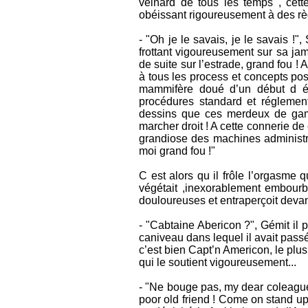
veinard de tous les temps , cette
obéissant rigoureusement à des règl
- "Oh je le savais, je le savais !
frottant vigoureusement sur sa jam
de suite sur l’estrade, grand fou 
à tous les process et concepts po
mammifère doué d’un début d éti
procédures standard et réglement
dessins que ces merdeux de gami
marcher droit ! A cette connerie de 
grandiose des machines administra
moi grand fou !"
C est alors qu il frôle l’orgasme
végétait ,inexorablement embourb
douloureuses et entraperçoit devant 
- "Cabtaine Abericon ?", Gémit il 
caniveau dans lequel il avait passé
c’est bien Capt’n Americon, le plus
qui le soutient vigoureusement...
- "Ne bouge pas, my dear coleagu
poor old friend ! Come on stand up.