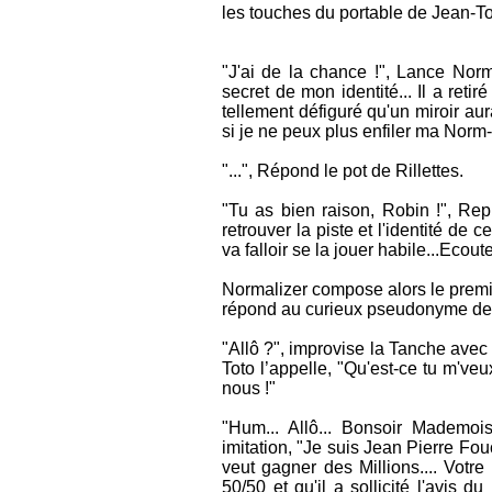
les touches du portable de Jean-Tot
"J'ai de la chance !", Lance Norma
secret de mon identité... Il a ret
tellement défiguré qu'un miroir au
si je ne peux plus enfiler ma Norm
"...", Répond le pot de Rillettes.
"Tu as bien raison, Robin !", Re
retrouver la piste et l'identité de 
va falloir se la jouer habile...Ecout
Normalizer compose alors le premier
répond au curieux pseudonyme de 'l
"Allô ?", improvise la Tanche avec
Toto l’appelle, "Qu'est-ce tu m'veux
nous !"
"Hum... Allô... Bonsoir Mademo
imitation, "Je suis Jean Pierre Fo
veut gagner des Millions.... Votre
50/50 et qu'il a sollicité l'avis d