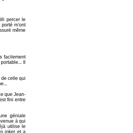
lli percer le
a porté m'ont
c assuré même
s facilement
ortable... Il
 de celle qui
e...
nce que Jean-
st fini entre
une géniale
envenue à qui
à utilise le
un joker et a