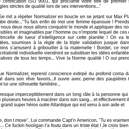
 certification ISO 9001, qui proclame votre titre de premier
es strictes de qualité lors de ses interventions..."
", Se mit a répéter Normalizer en boucle en se jetant sur Max P
be droite..."Tu fais enfin de moi une femme épanouie ! Prends 
! A nous deux nous allons conquérir le monde et appliquer des n
ssibles et imaginables par l’homme ou n’importe lequel de ces
ncelle de lueur d’intelligence sur cette planète ! On va t
ées, soumises à la règle de la triple validation jusque dan
ns s’amusent à gribouiller à la maternelle ! Bordel, ce mo
créativité individuelle viendront se substituer les idées enfantée
tives de tous les temps... Vive la Norme qualité ! O oui pren
 que Normalizer, reprend conscience extirpé du profond coma da
é dans son rêve favoris...Il ouvre avec peine des paupières 
lui une silhouette familière...
presque imperceptiblement dans un long râle à la personne qui 
 plusieurs heures à macérer dans son sang... et effectivement il 
 grand super héros outre Atlantique qui est venu à son aide et
e, don t move", Lui commande Capt’n Americon, "Tu es vraime
.. Ce fuckin hooligan t’a foutu dans un triste état ! Je crois bie