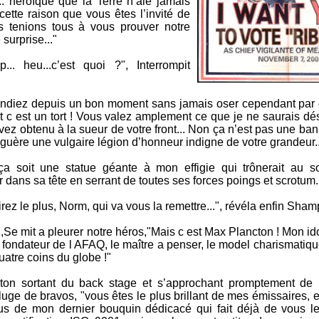
.. héroïque que la Terre n’aie jamais
 cette raison que vous êtes l’invité de
s tenions tous à vous prouver notre
 surprise..."
p... heu...c’est quoi ?", Interrompit
endiez depuis un bon moment sans jamais oser cependant par d
t c est un tort ! Vous valez amplement ce que je ne saurais dé
ez obtenu à la sueur de votre front... Non ça n’est pas une ba
t guère une vulgaire légion d’honneur indigne de votre grandeur...
 ça soit une statue géante à mon effigie qui trônerait au 
r dans sa tête en serrant de toutes ses forces poings et scrotum.
ez le plus, Norm, qui va vous la remettre...", révéla enfin Sham
.",Se mit a pleurer notre héros,"Mais c est Max Plancton ! Mon ido
 fondateur de l AFAQ, le maître a penser, le model charismatiq
uatre coins du globe !"
on sortant du back stage et s’approchant promptement de l
uge de bravos, "vous êtes le plus brillant de mes émissaires, et 
us de mon dernier bouquin dédicacé qui fait déjà de vous l