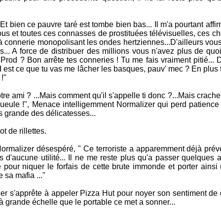
"Et bien ce pauvre taré est tombe bien bas... Il m'a pourtant affi
 vous et toutes ces connasses de prostituées télévisuelles, ces c
onnerie monopolisant les ondes hertziennes...D'ailleurs vous 
... A force de distribuer des millions vous n'avez plus de quo
rod ? Bon arrête tes conneries ! Tu me fais vraiment pitié... 
est ce que tu vas me lâcher les basques, pauv' mec ? En plus t
!"
otre ami ? ...Mais comment qu'il s'appelle ti donc ?...Mais crach
 gueule !", Menace intelligemment Normalizer qui perd patience
us grande des délicatesses...
t de rillettes.
Normalizer désespéré, " Ce terroriste a apparemment déjà prév
s d'aucune utilité... Il ne me reste plus qu'a passer quelques
pour niquer le forfais de cette brute immonde et porter ainsi
 sa mafia ..."
r s'apprête à appeler Pizza Hut pour noyer son sentiment de 
grande échelle que le portable ce met a sonner...