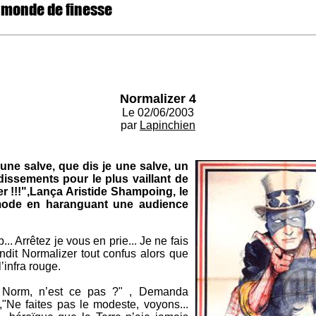
 monde de finesse
Normalizer 4
Le 02/06/2003
par
Lapinchien
ne salve, que dis je une salve, un
dissements pour le plus vaillant de
r !!!",Lança Aristide Shampoing, le
mode en haranguant une audience
p... Arrêtez je vous en prie... Je ne fais
dit Normalizer tout confus alors que
l’infra rouge.
 Norm, n’est ce pas ?" , Demanda
Ne faites pas le modeste, voyons...