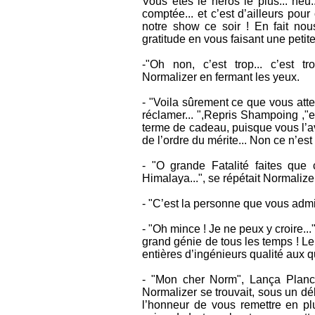
Vous êtes le héros le plus... heu.
comptée... et c’est d’ailleurs pour
notre show ce soir ! En fait nou
gratitude en vous faisant une petite
-"Oh non, c’est trop... c’est tro
Normalizer en fermant les yeux.
- "Voila sûrement ce que vous att
réclamer... ",Repris Shampoing ,"e
terme de cadeau, puisque vous l’av
de l’ordre du mérite... Non ce n’es
- "O grande Fatalité faites que
Himalaya...", se répétait Normalize
- "C’est la personne que vous admir
- "Oh mince ! Je ne peux y croire..
grand génie de tous les temps ! Le
entières d’ingénieurs qualité aux q
- "Mon cher Norm", Lança Planct
Normalizer se trouvait, sous un dél
l’honneur de vous remettre en pl