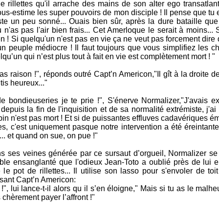
de rillettes qu'il arrache des mains de son alter ego transatlan
-estime les super pouvoirs de mon disciple ! Il pense que tu e
te un peu sonné... Ouais bien sûr, après la dure bataille qu
n'as pas l'air bien frais... Cet Amerloque le serait à moins...
 ! Si quelqu'un n'est pas en vie ça ne veut pas forcement dire q
n peuple médiocre ! Il faut toujours que vous simplifiez les c
qu’un qui n’est plus tout à fait en vie est complètement mort ! "
as raison !", réponds outré Capt’n Americon,"Il gît à la droite d
tis heureux..."
 bondieuseries je te prie !", S'énerve Normalizer,"J'avais e
puis la fin de l'inquisition et de sa normalité extrémiste, j'ai 
bin n'est pas mort ! Et si de puissantes effluves cadavériques 
tes, c'est uniquement pasque notre intervention a été éreintant
.. et quand on sue, on pue !"
 ses veines générée par ce sursaut d’orgueil, Normalizer se
able ensanglanté que l'odieux Jean-Toto a oublié près de lui e
le pot de rillettes... Il utilise son lasso pour s'envoler de toit
sant Capt’n Americon:
!", lui lance-t-il alors qu il s’en éloigne," Mais si tu as le malhe
chèrement payer l’affront !"
.