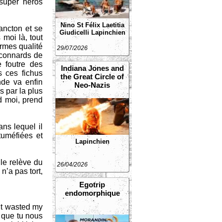
 super héros
Nino St Félix
Laetitia
lancton et se
Giudicelli
Lapinchien
moi là, tout
ormes qualité
29/07/2026
 connards de
e foutre des
Indiana Jones and
s ces fichus
the Great Circle of
nde va enfin
Neo-Nazis
s par la plus
d moi, prend
ns lequel il
tuméfiées et
Lapinchien
le relève du
26/04/2026
n’a pas tort,
Egotrip
endomorphique
nt wasted my
n que tu nous