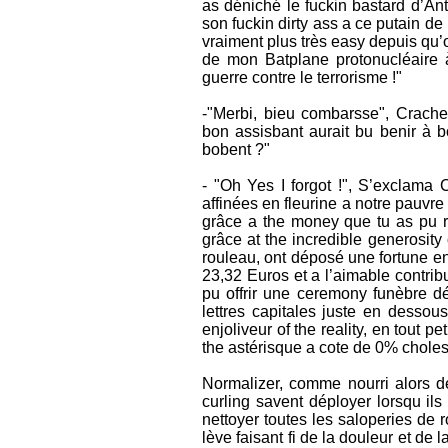
as déniché le fuckin bastard d’Anté
son fuckin dirty ass a ce putain de
vraiment plus très easy depuis qu’
de mon Batplane protonucléaire à
guerre contre le terrorisme !"
-"Merbi, bieu combarsse", Crach
bon assisbant aurait bu benir à 
bobent ?"
- "Oh Yes I forgot !", S’exclama 
affinées en fleurine a notre pauvre
grâce a the money que tu as pu ré
grâce at the incredible generosity
rouleau, ont déposé une fortune en
23,32 Euros et a l’aimable contribu
pu offrir une ceremony funèbre dé
lettres capitales juste en desso
enjoliveur of the reality, en tout pe
the astérisque a cote de 0% cholest
Normalizer, comme nourri alors 
curling savent déployer lorsqu ils
nettoyer toutes les saloperies de 
lève faisant fi de la douleur et de 