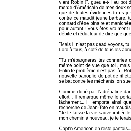
vient Robin !", gueule-t-il au pot 
merde d'Américain de mes deux sous
que de toutes évidences tu es jus
contre ce maudit jeune barbare, tu 
connard d’être binaire et manichéen
pour autant ! Vous êtes vraiment u
débile et réducteur de dire que quel
"Mais il n'est pas dead voyons, tu 
Lord à tous, à coté de tous les abru
"Tu m'épargneras tes conneries de
même point de vue que toi , mais de
Enfin le problème n'est pas là ! Ro
nouvelle panoplie de pot de rillet
se bat contre les méchants, on sue.
Comme dopé par l’adrénaline dans
effort... Il remarque même le port
lâchement... Il l'emporte ainsi que 
recherche de Jean-Toto en maudis
"Je te laisse la vie sauve imbécile 
mon chemin à nouveau, je te ferais 
Capt’n Americon en reste pantois..