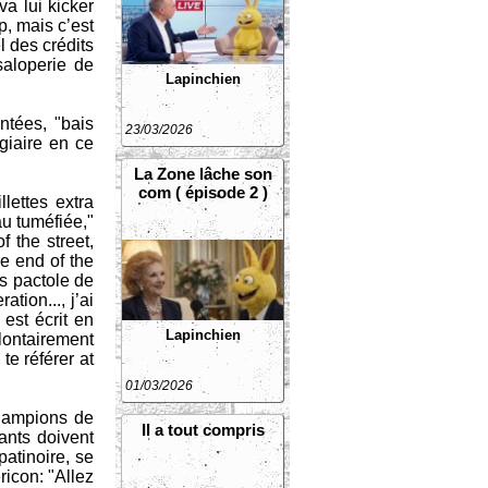
va lui kicker
p, mais c’est
l des crédits
saloperie de
Lapinchien
ntées, "bais
23/03/2026
giaire en ce
La Zone lâche son
com ( épisode 2 )
lettes extra
au tuméfiée,"
 the street,
he end of the
is pactole de
tion..., j’ai
est écrit en
Lapinchien
lontairement
 te référer at
01/03/2026
champions de
Il a tout compris
ants doivent
patinoire, se
ricon: "Allez