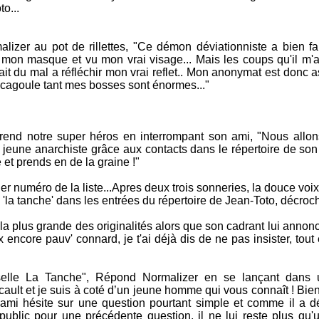
o...
lizer au pot de rillettes, "Ce démon déviationniste a bien fai
iré mon masque et vu mon vrai visage... Mais les coups qu'il m'
rait du mal a réfléchir mon vrai reflet.. Mon anonymat est don
-cagoule tant mes bosses sont énormes..."
prend notre super héros en interrompant son ami, "Nous allon
ce jeune anarchiste grâce aux contacts dans le répertoire de son p
e et prends en de la graine !"
 numéro de la liste...Apres deux trois sonneries, la douce voix
a tanche' dans les entrées du répertoire de Jean-Toto, décroch
 la plus grande des originalités alors que son cadrant lui anno
 encore pauv' connard, je t'ai déjà dis de ne pas insister, tout e
iselle La Tanche", Répond Normalizer en se lançant dans 
ucault et je suis à coté d’un jeune homme qui vous connaît ! Bi
 ami hésite sur une question pourtant simple et comme il a déj
u public pour une précédente question, il ne lui reste plus qu'