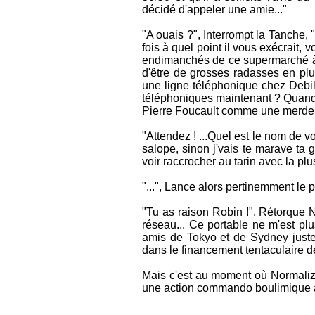
décidé d'appeler une amie..."
"A ouais ?", Interrompt la Tanche, 
fois à quel point il vous exécrait,
endimanchés de ce supermarché à c
d'être de grosses radasses en plus
une ligne téléphonique chez DebilP
téléphoniques maintenant ? Quand 
Pierre Foucault comme une merde 
"Attendez ! ...Quel est le nom de v
salope, sinon j'vais te marave ta
voir raccrocher au tarin avec la pl
"...", Lance alors pertinemment le po
"Tu as raison Robin !", Rétorque 
réseau... Ce portable ne m'est plu
amis de Tokyo et de Sydney juste 
dans le financement tentaculaire de
Mais c'est au moment où Normalize
une action commando boulimique à 