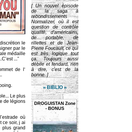
[ Un nouvel épisode
de la saga à
rebondissements
Normalizer, où il est
question de contrôle
qualité, d'américains,
de portable, de
iscrétion le
rillettes et de Jean-
signer par le
Pierre Foucault, ce qui
nale médaille
est très logique tout
C’est ..."
ça. Toujours aussi
débile et fendard, rien
sommet de l‘
à dire, c'est de la
..
bonne. ]
poing.
= BIBLIO =
le... Le plus
ue de légions
DROGUISTAN Zone
- BONUS
’estrade où
ce soir, j ai
e plus grand