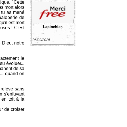
tique, "Cette
s mort alors
e tu as mené
 Saloperie de
u'il est mort
Lapinchien
hoses ! C'est
06/09/2025
e Dieu, notre
xactement le
su évoluer...
émanent de sa
e... quand on
 relève sans
n s'enfuyant
 en toit à la
ur de croiser