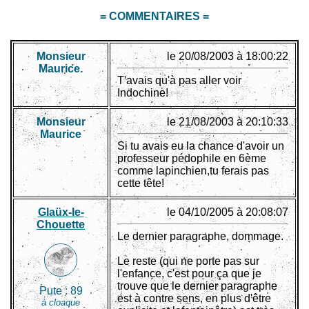
= COMMENTAIRES =
Monsieur
le 20/08/2003 à 18:00:22
Maurice.
T'avais qu'à pas aller voir
Indochine!
Monsieur
le 21/08/2003 à 20:10:33
Maurice
Si tu avais eu la chance d'avoir un
professeur pédophile en 6ème
comme lapinchien,tu ferais pas
cette tête!
Glaüx-le-
le 04/10/2005 à 20:08:07
Chouette
Le dernier paragraphe, dommage.
Le reste (qui ne porte pas sur
l'enfance, c'est pour ça que je
trouve que le dernier paragraphe
Pute :
89
est à contre sens, en plus d'être
à cloaque