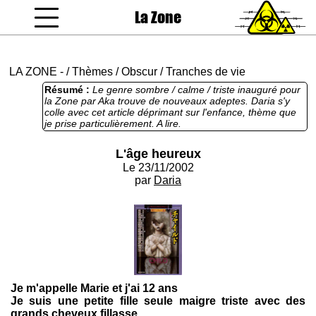
La Zone
coucou gamin
LA ZONE
-
/
Thèmes
/
Obscur
/
Tranches de vie
Résumé :
Le genre sombre / calme / triste inauguré pour
la Zone par Aka trouve de nouveaux adeptes. Daria s'y
colle avec cet article déprimant sur l'enfance, thème que
je prise particulièrement. A lire.
L'âge heureux
Le 23/11/2002
par
Daria
Je m'appelle Marie et j'ai 12 ans
Je suis une petite fille seule maigre triste avec des
grands cheveux fillasse.