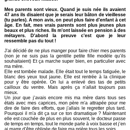
Mes parents sont vieux. Quand je suis née ils avaient
47 ans ils disaient que je serais leur bâton de vieillesse
(tu parles). A mon avis, on peut plus faire d'enfant à cet
âge. En fait, mes vrais parents sont plus jeunes plus
beaux et plus riches. Ils m'ont laissée en pension à des
métayers. D'abord la preuve c'est que je leur
ressemble pas du tout !
J'ai décidé de ne plus manger pour faire chier mes parents
(non je ne suis pas la gentille petite fille modèle qu’ils
souhaitaient) Et ça marche super bien, en particulier avec
ma mère.
Elle est tombée malade. Elle était tout le temps fatiguée, le
blanc des yeux tout jaune. Elle est rentrée à la clinique
pour y être opérée. On lui a enlevé des tas de petits
cailloux du ventre. Mais après ça n'allait toujours pas
mieux.
Un jour que j’avais encore mis ma mère dans tous ses
états avec mes caprices, mon père m'a attrapée pour me
dire de faire des efforts, que j'allais le regretter plus tard.
Pourquoi il m'a dit ça sur ce ton dramatique ? Maintenant
elle est couchée de plus en plus souvent, le docteur passe
de temps en temps, tout le monde parle à voix basse et j’en
ai marre d’être obligée de faire ma prière tous les soirs.