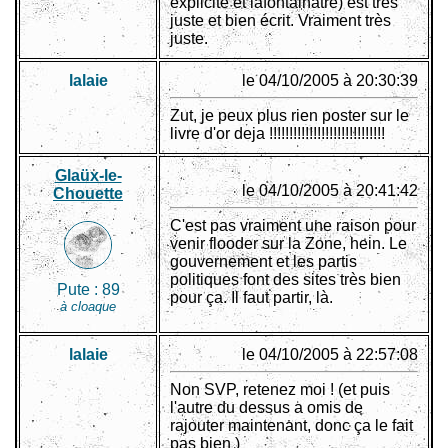
explicite et lafontainâtre) est très
juste et bien écrit. Vraiment très
juste.
lalaie
le 04/10/2005 à 20:30:39
Zut, je peux plus rien poster sur le
livre d'or deja !!!!!!!!!!!!!!!!!!!!!!!!!!!!!
Glaüx-le-
le 04/10/2005 à 20:41:42
Chouette
C'est pas vraiment une raison pour
venir flooder sur la Zone, hein. Le
gouvernement et les partis
politiques font des sites très bien
Pute :
89
pour ça. Il faut partir, là.
à cloaque
lalaie
le 04/10/2005 à 22:57:08
Non SVP, retenez moi ! (et puis
l'autre du dessus a omis de
rajouter maintenant, donc ça le fait
pas bien )