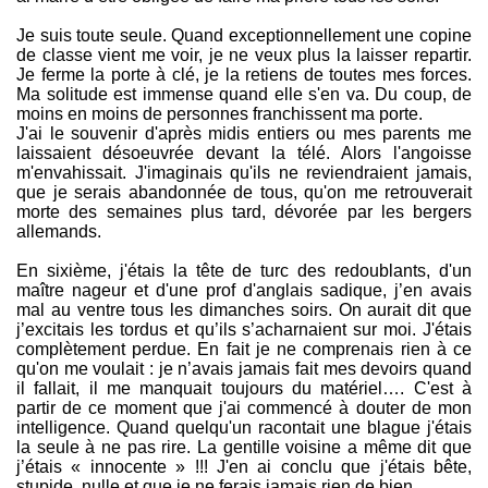
Je suis toute seule. Quand exceptionnellement une copine
de classe vient me voir, je ne veux plus la laisser repartir.
Je ferme la porte à clé, je la retiens de toutes mes forces.
Ma solitude est immense quand elle s'en va. Du coup, de
moins en moins de personnes franchissent ma porte.
J'ai le souvenir d'après midis entiers ou mes parents me
laissaient désoeuvrée devant la télé. Alors l'angoisse
m'envahissait. J'imaginais qu'ils ne reviendraient jamais,
que je serais abandonnée de tous, qu'on me retrouverait
morte des semaines plus tard, dévorée par les bergers
allemands.
En sixième, j'étais la tête de turc des redoublants, d'un
maître nageur et d'une prof d'anglais sadique, j’en avais
mal au ventre tous les dimanches soirs. On aurait dit que
j’excitais les tordus et qu’ils s’acharnaient sur moi. J'étais
complètement perdue. En fait je ne comprenais rien à ce
qu'on me voulait : je n’avais jamais fait mes devoirs quand
il fallait, il me manquait toujours du matériel…. C'est à
partir de ce moment que j'ai commencé à douter de mon
intelligence. Quand quelqu'un racontait une blague j'étais
la seule à ne pas rire. La gentille voisine a même dit que
j’étais « innocente » !!! J'en ai conclu que j'étais bête,
stupide, nulle et que je ne ferais jamais rien de bien.