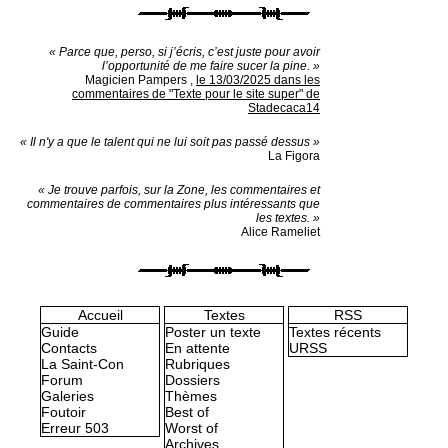
« Parce que, perso, si j’écris, c’est juste pour avoir
l’opportunité de me faire sucer la pine. »
Magicien Pampers
,
le 13/03/2025 dans les
commentaires de "Texte pour le site super" de
Stadecaca14
« Il n'y a que le talent qui ne lui soit pas passé dessus »
La Figora
« Je trouve parfois, sur la Zone, les commentaires et
commentaires de commentaires plus intéressants que
les textes. »
Alice Rameliet
Accueil
Textes
RSS
Guide
Poster un texte
Textes récents
Contacts
En attente
URSS
La Saint-Con
Rubriques
Forum
Dossiers
Galeries
Thèmes
Foutoir
Best of
Erreur 503
Worst of
Archives