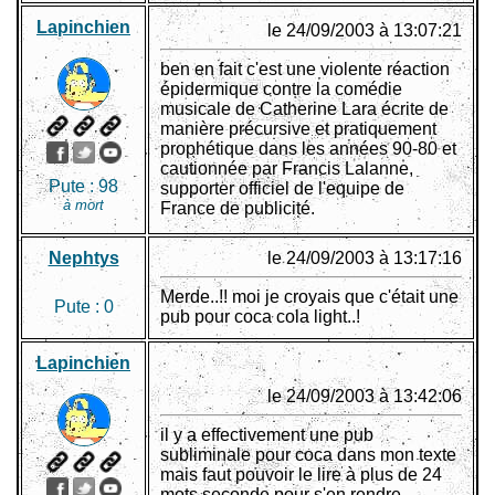
Lapinchien
le 24/09/2003 à 13:07:21
ben en fait c'est une violente réaction
épidermique contre la comédie
musicale de Catherine Lara écrite de
manière précursive et pratiquement
prophétique dans les années 90-80 et
cautionnée par Francis Lalanne,
Pute :
98
supporter officiel de l'equipe de
à mort
France de publicité.
Nephtys
le 24/09/2003 à 13:17:16
Merde..!! moi je croyais que c'était une
Pute :
0
pub pour coca cola light..!
Lapinchien
le 24/09/2003 à 13:42:06
il y a effectivement une pub
subliminale pour coca dans mon texte
mais faut pouvoir le lire à plus de 24
mots seconde pour s'en rendre