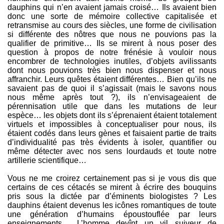
dauphins qui n’en avaient jamais croisé… Ils avaient bien
donc une sorte de mémoire collective capitalisée et
retransmise au cours des siècles, une forme de civilisation
si différente des nôtres que nous ne pouvions pas la
qualifier de primitive… Ils se mirent à nous poser des
question à propos de notre frénésie à vouloir nous
encombrer de technologies inutiles, d’objets avilissants
dont nous pouvions très bien nous dispenser et nous
affranchir. Leurs quêtes étaient différentes… Bien qu’ils ne
savaient pas de quoi il s’agissait (mais le savons nous
nous même après tout ?), ils n’envisageaient de
pérennisation utile que dans les mutations de leur
espèce… les objets dont ils s’éprenaient étaient totalement
virtuels et impossibles à conceptualiser pour nous, ils
étaient codés dans leurs gènes et faisaient partie de traits
d’individualité pas très évidents à isoler, quantifier ou
même détecter avec nos sens lourdauds et toute notre
artillerie scientifique…
Vous ne me croirez certainement pas si je vous dis que
certains de ces cétacés se mirent à écrire des bouquins
pris sous la dictée par d’éminents biologistes ? Les
dauphins étaient devenus les icônes romantiques de toute
une génération d’humains époustouflée par leurs
enseignements… L’homme devînt un vil suiveur de