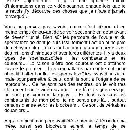
j’existe aujourd’hui… Il y a une quantité infinie
d’informations dans ce vidéo-scanner, chaque fois que je
le revois j’y découvre des choses que je n’avais jamais
remarqué…
Vous ne pouvez pas savoir comme c’est bizarre et en
même temps émouvant de se voir sectionné en deux avant
de devenir unité. Bien sûr les parcours de l’ovule et du
spermatozoïde dont je suis issu forment l’action principale
de cet hyper film… mais tout autour il y a une guerre avec
des millions d’intrigues et aventures différentes. Il y a deux
types de spermatozoïdes : les combattants et les
coureurs… La raison d’être des coureurs est d’atteindre
l’ovule le premier… Les combattants par contre ont pour
objectif d’aller bouffer les spermatozoïdes issus d’un autre
male pour permettre à celui dont ils sont à l’origine de se
reproduire… Ce ne sont pas des tendres, on le voit très
clairement sur le vidéo-scanner… de féroces guerriers qui
ne sont pas vraiment fair-play … En tous cas sans les
combattants de mon père, je ne serais pas là… surtout
certains d’entre eux : les blockeurs… Ce sont de véritables
douaniers…
Apparemment mon père avait été le premier à féconder ma
mère, aussi ses blockeurs eurent le temps de se