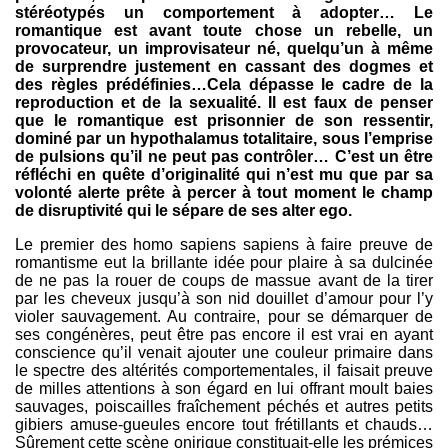
stéréotypés un comportement à adopter… Le
romantique est avant toute chose un rebelle, un
provocateur, un improvisateur né, quelqu’un à même
de surprendre justement en cassant des dogmes et
des règles prédéfinies…Cela dépasse le cadre de la
reproduction et de la sexualité. Il est faux de penser
que le romantique est prisonnier de son ressentir,
dominé par un hypothalamus totalitaire, sous l’emprise
de pulsions qu’il ne peut pas contrôler… C’est un être
réfléchi en quête d’originalité qui n’est mu que par sa
volonté alerte prête à percer à tout moment le champ
de disruptivité qui le sépare de ses alter ego.
Le premier des homo sapiens sapiens à faire preuve de
romantisme eut la brillante idée pour plaire à sa dulcinée
de ne pas la rouer de coups de massue avant de la tirer
par les cheveux jusqu’à son nid douillet d’amour pour l’y
violer sauvagement. Au contraire, pour se démarquer de
ses congénères, peut être pas encore il est vrai en ayant
conscience qu’il venait ajouter une couleur primaire dans
le spectre des altérités comportementales, il faisait preuve
de milles attentions à son égard en lui offrant moult baies
sauvages, poiscailles fraîchement péchés et autres petits
gibiers amuse-gueules encore tout frétillants et chauds…
Sûrement cette scène onirique constituait-elle les prémices