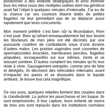
positionner à des endroits stratégiques et ainsi éliminer
tous les intrus issus des multiples saillies dont ma génitrice
avait fait l’objet à quelques minutes d’intervalle. J’ai eu de
la chance car ses coureurs étaient dotés de petites
flagelles ne leur permettant pas de se déplacer aussi
rapidement que leurs concurrents.
Mon moment préféré c’est bien sûr la fécondation. Rien
n’est joué. Bien qu’aillant remarquablement fait leur boulot
les blockeurs de mon père ont été décimés par une
puissante coalition de combattants issus d’une dizaine
d’autres males. Les prairies vaginales sont couvertes de
spermatozoïdes énuclées, membranes percées, flagelles
amputées, recroquevillés sur eux mêmes, morts et se
laissant sombrer. D’autres comptent les minutes qu’ils leur
reste à vivre. Sauvagement estropiés, comme pris de folie
et déréglés, ils décrivent des hélicoïdes infernales avant
d’impacter les parois et se dissoudre dans le liquide
ambiant. Je trouve tout cela magnifique.
De nos jours, quelques rebelles forment des couples dans
la clandestinité. La police les pourchasse et les traque. Ils
sont emprisonnés. A leur capture, leurs enfants de moins
de trois ans sont replacés dans les institutions normales