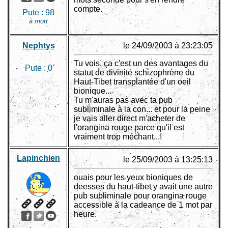
compte.
Pute :
98
à mort
Nephtys
le 24/09/2003 à 23:23:05
Tu vois, ça c'est un des avantages du
Pute :
0
statut de divinité schizophrène du
Haut-Tibet transplantée d'un oeil
bionique...
Tu m'auras pas avec ta pub
subliminale à la con... et pour la peine
je vais aller direct m'acheter de
l'orangina rouge parce qu'il est
vraiment trop méchant...!
Lapinchien
le 25/09/2003 à 13:25:13
ouais pour les yeux bioniques de
deesses du haut-tibet y avait une autre
pub subliminale pour orangina rouge
accessible à la cadeance de 1 mot par
heure.