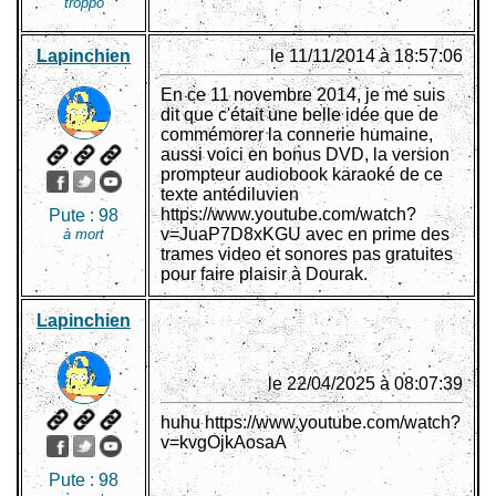
troppo
Lapinchien
le 11/11/2014 à 18:57:06
En ce 11 novembre 2014, je me suis
dit que c'était une belle idée que de
commémorer la connerie humaine,
aussi voici en bonus DVD, la version
prompteur audiobook karaoké de ce
texte antédiluvien
https://www.youtube.com/watch?
Pute :
98
v=JuaP7D8xKGU avec en prime des
à mort
trames video et sonores pas gratuites
pour faire plaisir à Dourak.
Lapinchien
le 22/04/2025 à 08:07:39
huhu https://www.youtube.com/watch?
v=kvgOjkAosaA
Pute :
98