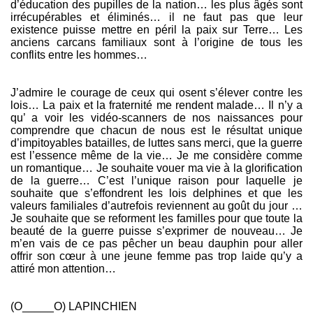
d’éducation des pupilles de la nation… les plus âgés sont
irrécupérables et éliminés… il ne faut pas que leur
existence puisse mettre en péril la paix sur Terre… Les
anciens carcans familiaux sont à l’origine de tous les
conflits entre les hommes…
J’admire le courage de ceux qui osent s’élever contre les
lois… La paix et la fraternité me rendent malade… Il n’y a
qu’ a voir les vidéo-scanners de nos naissances pour
comprendre que chacun de nous est le résultat unique
d’impitoyables batailles, de luttes sans merci, que la guerre
est l’essence même de la vie… Je me considère comme
un romantique… Je souhaite vouer ma vie à la glorification
de la guerre… C’est l’unique raison pour laquelle je
souhaite que s’effondrent les lois delphines et que les
valeurs familiales d’autrefois reviennent au goût du jour …
Je souhaite que se reforment les familles pour que toute la
beauté de la guerre puisse s’exprimer de nouveau… Je
m’en vais de ce pas pêcher un beau dauphin pour aller
offrir son cœur à une jeune femme pas trop laide qu’y a
attiré mon attention…
(O_____O) LAPINCHIEN