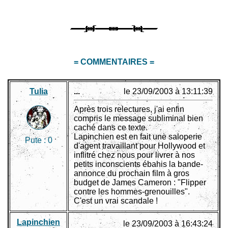
= COMMENTAIRES =
Tulia
...
le 23/09/2003 à 13:11:39
Après trois relectures, j'ai enfin
compris le message subliminal bien
caché dans ce texte.
Lapinchien est en fait une saloperie
Pute :
0
d'agent travaillant pour Hollywood et
inflitré chez nous pour livrer à nos
petits inconscients ébahis la bande-
annonce du prochain film à gros
budget de James Cameron : "Flipper
contre les hommes-grenouilles".
C'est un vrai scandale !
Lapinchien
le 23/09/2003 à 16:43:24