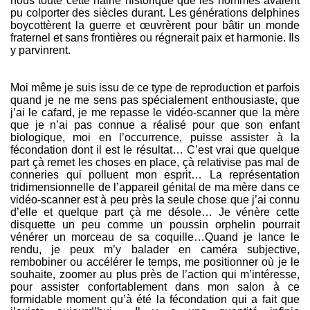
nous toute cette haine historique que les hommes avaient
pu colporter des siècles durant. Les générations delphines
boycottèrent la guerre et œuvrèrent pour bâtir un monde
fraternel et sans frontières ou régnerait paix et harmonie. Ils
y parvinrent.
Moi même je suis issu de ce type de reproduction et parfois
quand je ne me sens pas spécialement enthousiaste, que
j’ai le cafard, je me repasse le vidéo-scanner que la mère
que je n’ai pas connue a réalisé pour que son enfant
biologique, moi en l’occurrence, puisse assister à la
fécondation dont il est le résultat… C’est vrai que quelque
part çà remet les choses en place, çà relativise pas mal de
conneries qui polluent mon esprit… La représentation
tridimensionnelle de l’appareil génital de ma mère dans ce
vidéo-scanner est à peu près la seule chose que j’ai connu
d’elle et quelque part çà me désole… Je vénère cette
disquette un peu comme un poussin orphelin pourrait
vénérer un morceau de sa coquille…Quand je lance le
rendu, je peux m’y balader en caméra subjective,
rembobiner ou accélérer le temps, me positionner où je le
souhaite, zoomer au plus près de l’action qui m’intéresse,
pour assister confortablement dans mon salon à ce
formidable moment qu’à été la fécondation qui a fait que