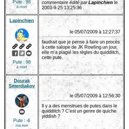
Pute :
98
commentaire édité par
Lapinchien
le
à mort
2003-9-25 13:25:36
Lapinchien
le 05/07/2009 à 12:27:37
faudrait que je pense à faire un procès
à cette salope de JK Rowling un jour,
elle m'a plagié les règles du quidditch,
cette pute.
Pute :
98
à mort
Dourak
Smerdiakov
le 05/07/2009 à 12:56:30
Il y a des menstrues de putes dans le
quidditch ? C'est un genre de quiche
yiddish ?
Pute :
-6
ma non