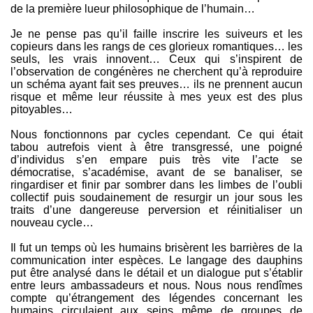
de la première lueur philosophique de l’humain…
Je ne pense pas qu’il faille inscrire les suiveurs et les
copieurs dans les rangs de ces glorieux romantiques… les
seuls, les vrais innovent… Ceux qui s’inspirent de
l’observation de congénères ne cherchent qu’à reproduire
un schéma ayant fait ses preuves… ils ne prennent aucun
risque et même leur réussite à mes yeux est des plus
pitoyables…
Nous fonctionnons par cycles cependant. Ce qui était
tabou autrefois vient à être transgressé, une poigné
d’individus s’en empare puis très vite l’acte se
démocratise, s’académise, avant de se banaliser, se
ringardiser et finir par sombrer dans les limbes de l’oubli
collectif puis soudainement de resurgir un jour sous les
traits d’une dangereuse perversion et réinitialiser un
nouveau cycle…
Il fut un temps où les humains brisèrent les barrières de la
communication inter espèces. Le langage des dauphins
put être analysé dans le détail et un dialogue put s’établir
entre leurs ambassadeurs et nous. Nous nous rendîmes
compte qu’étrangement des légendes concernant les
humains circulaient aux seins même de groupes de