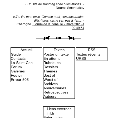
« Un site de standing et de bites molles. »
Dourak Smerdiakov
« J'ai fini mon texte. Comme quoi, ces nocturnales
d'écritures, ça ne sert pas à rien... »
Charogne
,
Forum de la Zone, le 9 mars 2025 à
00:49:54
Accueil
Textes
RSS
Guide
Poster un texte
Textes récents
Contacts
En attente
URSS
La Saint-Con
Rubriques
Forum
Dossiers
Galeries
Thèmes
Foutoir
Best of
Erreur 503
Worst of
Archives
Anniversaires
Rétrospectives
Auteurs
Liens externes
[nihil.fr]
Entertaining