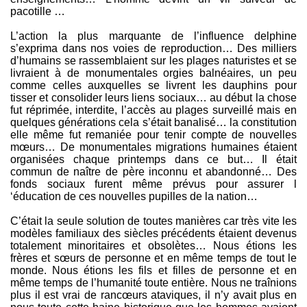
pacotille …
L’action la plus marquante de l’influence delphine
s’exprima dans nos voies de reproduction… Des milliers
d’humains se rassemblaient sur les plages naturistes et se
livraient à de monumentales orgies balnéaires, un peu
comme celles auxquelles se livrent les dauphins pour
tisser et consolider leurs liens sociaux… au début la chose
fut réprimée, interdite, l’accès au plages surveillé mais en
quelques générations cela s’était banalisé… la constitution
elle même fut remaniée pour tenir compte de nouvelles
mœurs… De monumentales migrations humaines étaient
organisées chaque printemps dans ce but… Il était
commun de naître de père inconnu et abandonné… Des
fonds sociaux furent même prévus pour assurer l
‘éducation de ces nouvelles pupilles de la nation…
C’était la seule solution de toutes manières car très vite les
modèles familiaux des siècles précédents étaient devenus
totalement minoritaires et obsolètes… Nous étions les
frères et sœurs de personne et en même temps de tout le
monde. Nous étions les fils et filles de personne et en
même temps de l’humanité toute entière. Nous ne traînions
plus il est vrai de rancœurs ataviques, il n’y avait plus en