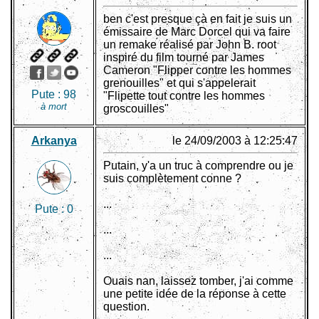
ben c'est presque çà en fait je suis un
émissaire de Marc Dorcel qui va faire
un remake réalisé par John B. root
inspiré du film tourné par James
Cameron "Flipper contre les hommes
grenouilles" et qui s'appelerait
Pute :
98
"Flipette tout contre les hommes
à mort
groscouilles"
Arkanya
le 24/09/2003 à 12:25:47
Putain, y'a un truc à comprendre ou je
suis complètement conne ?
...
Pute :
0
...
...
Ouais nan, laissez tomber, j'ai comme
une petite idée de la réponse à cette
question.